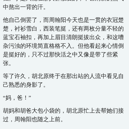
中熬出一背的汗。
他自己倒罢了，而周翰阳今天也是一贯的衣冠楚
楚，衬衫雪白，西装笔挺，还有两枚分量不轻的
蓝宝石袖扣，再加上眉目清朗挺拔出众，和这嘈
杂污浊的环境简直格格不入。但他看起来心情倒
是挺好的，只不过那快活之中又像是带了些紧
张。
等了许久，胡北原终于在那出站的人流中看见自
己熟悉的身影了。
“妈，爸！”
胡妈和胡爸大包小袋的，胡北原忙上去帮她们接
过，周翰阳也随之上前。