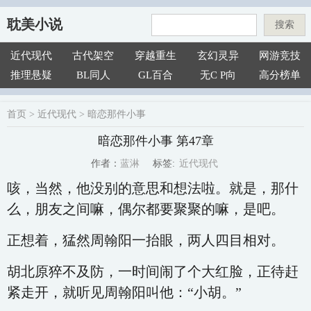
耽美小说
搜索
近代现代
古代架空
穿越重生
玄幻灵异
网游竞技
推理悬疑
BL同人
GL百合
无C P向
高分榜单
首页
>
近代现代
>
暗恋那件小事
暗恋那件小事 第47章
近代现代
蓝淋
标签:
作者：
咳，当然，他没别的意思和想法啦。就是，那什
么，朋友之间嘛，偶尔都要聚聚的嘛，是吧。
正想着，猛然周翰阳一抬眼，两人四目相对。
胡北原猝不及防，一时间闹了个大红脸，正待赶
紧走开，就听见周翰阳叫他：“小胡。”