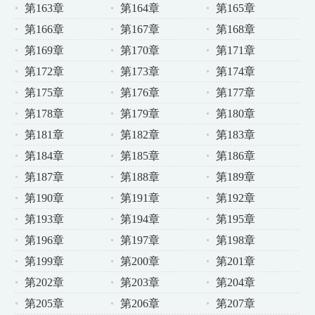
第163章
第164章
第165章
第166章
第167章
第168章
第169章
第170章
第171章
第172章
第173章
第174章
第175章
第176章
第177章
第178章
第179章
第180章
第181章
第182章
第183章
第184章
第185章
第186章
第187章
第188章
第189章
第190章
第191章
第192章
第193章
第194章
第195章
第196章
第197章
第198章
第199章
第200章
第201章
第202章
第203章
第204章
第205章
第206章
第207章