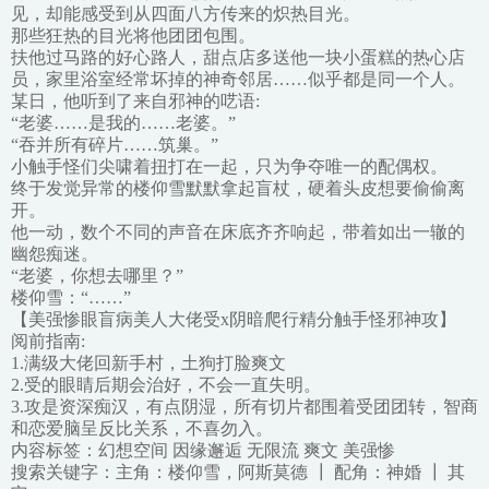
见，却能感受到从四面八方传来的炽热目光。
那些狂热的目光将他团团包围。
扶他过马路的好心路人，甜点店多送他一块小蛋糕的热心店
员，家里浴室经常坏掉的神奇邻居……似乎都是同一个人。
某日，他听到了来自邪神的呓语:
“老婆……是我的……老婆。”
“吞并所有碎片……筑巢。”
小触手怪们尖啸着扭打在一起，只为争夺唯一的配偶权。
终于发觉异常的楼仰雪默默拿起盲杖，硬着头皮想要偷偷离
开。
他一动，数个不同的声音在床底齐齐响起，带着如出一辙的
幽怨痴迷。
“老婆，你想去哪里？”
楼仰雪：“……”
【美强惨眼盲病美人大佬受x阴暗爬行精分触手怪邪神攻】
阅前指南:
1.满级大佬回新手村，土狗打脸爽文
2.受的眼睛后期会治好，不会一直失明。
3.攻是资深痴汉，有点阴湿，所有切片都围着受团团转，智商
和恋爱脑呈反比关系，不喜勿入。
内容标签：幻想空间 因缘邂逅 无限流 爽文 美强惨
搜索关键字：主角：楼仰雪，阿斯莫德 ┃ 配角：神婚 ┃ 其