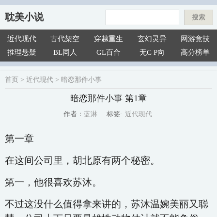
耽美小说
搜索
近代现代
古代架空
穿越重生
玄幻灵异
网游竞技
推理悬疑
BL同人
GL百合
无C P向
高分榜单
首页
>
近代现代
>
暗恋那件小事
暗恋那件小事 第1章
近代现代
蓝淋
标签:
作者：
第一章
在这间公司里，胡北原有两个秘密。
第一，他很喜欢苏沐。
不过这没什么值得拿来讲的，苏沐温婉美丽又聪