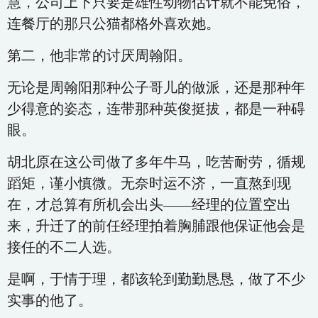
慧，公司上下只要是雄性动物估计就不能免俗，
连餐厅的那只公猫都格外喜欢她。
第二，他非常的讨厌周翰阳。
无论是周翰阳那种公子哥儿的做派，还是那种年
少得意的姿态，连带那种英俊挺拔，都是一种碍
眼。
胡北原在这公司做了多年牛马，吃苦耐劳，循规
蹈矩，谨小慎微。无奈时运不济，一直熬到现
在，才总算有所机会出头——经理的位置空出
来，升迁了的前任经理拍着胸脯跟他保证他会是
接任的不二人选。
是啊，于情于理，都该轮到勤勤恳恳，做了不少
实事的他了。