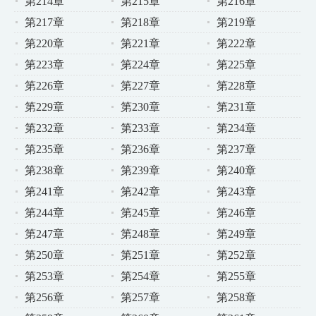
第214章
第215章
第216章
第217章
第218章
第219章
第220章
第221章
第222章
第223章
第224章
第225章
第226章
第227章
第228章
第229章
第230章
第231章
第232章
第233章
第234章
第235章
第236章
第237章
第238章
第239章
第240章
第241章
第242章
第243章
第244章
第245章
第246章
第247章
第248章
第249章
第250章
第251章
第252章
第253章
第254章
第255章
第256章
第257章
第258章