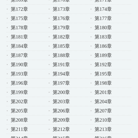
第172章
第173章
第174章
第175章
第176章
第177章
第178章
第179章
第180章
第181章
第182章
第183章
第184章
第185章
第186章
第187章
第188章
第189章
第190章
第191章
第192章
第193章
第194章
第195章
第196章
第197章
第198章
第199章
第200章
第201章
第202章
第203章
第204章
第205章
第206章
第207章
第208章
第209章
第210章
第211章
第212章
第213章