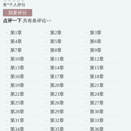
有*个人评分
我要评分
点评一下
共有
条评论>>
第1章
第2章
第3章
第4章
第5章
第6章
第7章
第8章
第9章
第10章
第11章
第12章
第13章
第14章
第15章
第16章
第17章
第18章
第19章
第20章
第21章
第22章
第23章
第24章
第25章
第26章
第27章
第28章
第29章
第30章
第31章
第32章
第33章
第34章
第35章
第36章