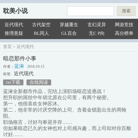
耽美小说
搜索
近代现代
古代架空
穿越重生
玄幻灵异
网游竞技
推理悬疑
BL同人
GL百合
无C P向
高分榜单
首页
>
近代现代
暗恋那件小事
蓝淋
作者：
2018-10-15
近代现代
标签:
txt下载
在线阅读
蓝淋全新都市作品，完结上演职场暗恋追逐战！
想升职的屌丝中年胡北原在公司里，有两个秘密。
第一，他很喜欢女神苏沐。
第二，他非常的讨厌空降的上司、含着金锁匙出生的周翰
阳。
职场格言，讨好与奉迎并存……
但如果暗恋已久的女神也对上司感兴趣，而上司却对你百般
讨好……