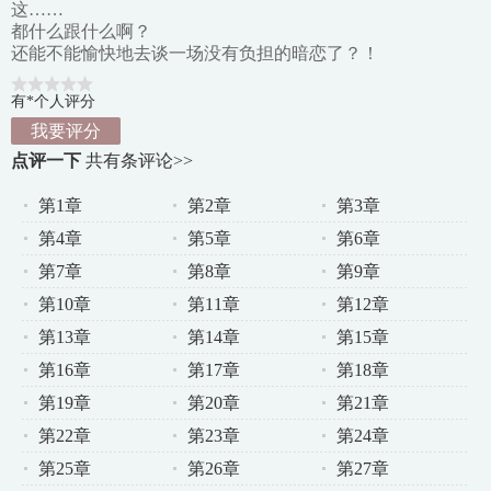
这……
都什么跟什么啊？
还能不能愉快地去谈一场没有负担的暗恋了？！
有*个人评分
我要评分
点评一下
共有
条评论>>
第1章
第2章
第3章
第4章
第5章
第6章
第7章
第8章
第9章
第10章
第11章
第12章
第13章
第14章
第15章
第16章
第17章
第18章
第19章
第20章
第21章
第22章
第23章
第24章
第25章
第26章
第27章