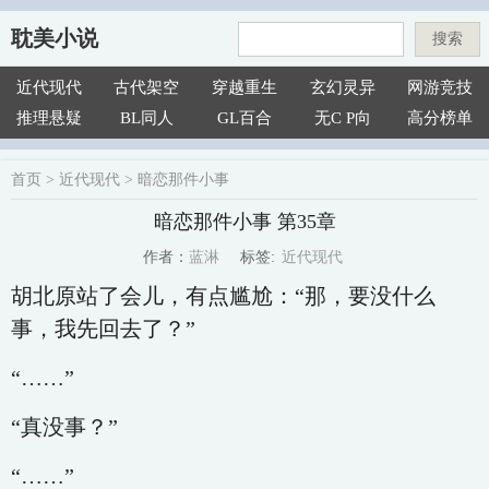
耽美小说
搜索
近代现代
古代架空
穿越重生
玄幻灵异
网游竞技
推理悬疑
BL同人
GL百合
无C P向
高分榜单
首页
>
近代现代
>
暗恋那件小事
暗恋那件小事 第35章
近代现代
蓝淋
标签:
作者：
胡北原站了会儿，有点尴尬：“那，要没什么
事，我先回去了？”
“……”
“真没事？”
“……”