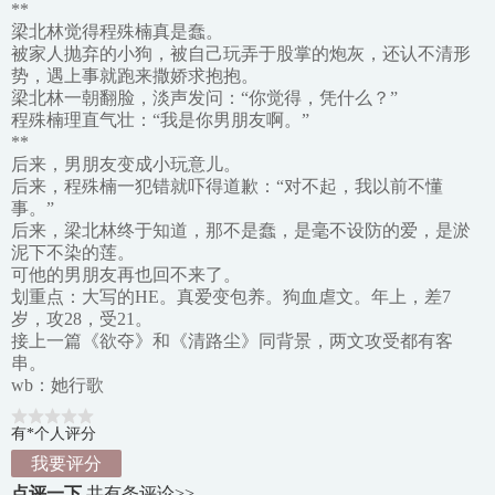
**
梁北林觉得程殊楠真是蠢。
被家人抛弃的小狗，被自己玩弄于股掌的炮灰，还认不清形
势，遇上事就跑来撒娇求抱抱。
梁北林一朝翻脸，淡声发问：“你觉得，凭什么？”
程殊楠理直气壮：“我是你男朋友啊。”
**
后来，男朋友变成小玩意儿。
后来，程殊楠一犯错就吓得道歉：“对不起，我以前不懂
事。”
后来，梁北林终于知道，那不是蠢，是毫不设防的爱，是淤
泥下不染的莲。
可他的男朋友再也回不来了。
划重点：大写的HE。真爱变包养。狗血虐文。年上，差7
岁，攻28，受21。
接上一篇《欲夺》和《清路尘》同背景，两文攻受都有客
串。
wb：她行歌
有*个人评分
我要评分
点评一下
共有
条评论>>