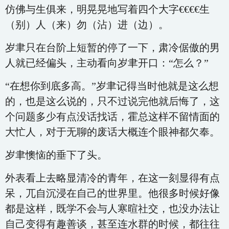
仿佛与生俱来，明晃晃地写着四个大字€€€€生
（别）人（来）勿（沾）进（边）。
岁聿只在台阶上短暂的停了一下，肃冷倨傲的男
人就已经偏头，主动看向岁聿开口：“怎么？”
“在想你到底多高。”岁聿记得当时他就是这么想
的，也是这么说的，只不过说完他就后悔了，这
个问题多少有点没话找话，霍总这样不留情面的
大忙人，对于无聊的废话大概连个眼神都欠奉。
岁聿懊恼的垂下了头。
外表看上去略显清冷的青年，在这一刻显得有点
呆，兀自沉浸在自己的世界里。他很多时候好像
都是这样，既学不会与人寒暄社交，也没办法让
自己变得有趣善谈，甚至连水群的时候，都往往