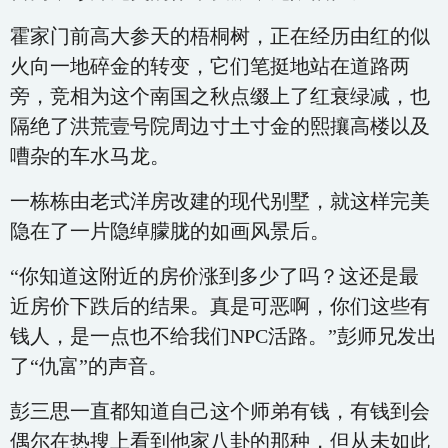
霍家门前高大参天的梧桐树，正在经历由红的似
火向一地碎金的转变，它们笔挺地站在道路两
旁，竞相为这个南国之秋点缀上了红衰绿减，也
隔绝了洪荒壹号院周边寸土寸金的熙攘高楼以及
嘈杂的车水马龙。
一栋栋由老式洋房改建的现代别墅，就这样完美
隐在了一片隐绰朦胧的如画风景后。
“你知道这附近的房价涨到多少了吗？这还是最
近房价下跌后的结果。真是可恶啊，你们这些有
钱人，是一点也不给我们NPC活路。”彭师兄发出
了“仇富”的声音。
彭三思一直都知道自己这个师弟有钱，有钱到会
偶尔在热搜上看到他家八卦的那种，但从未如此