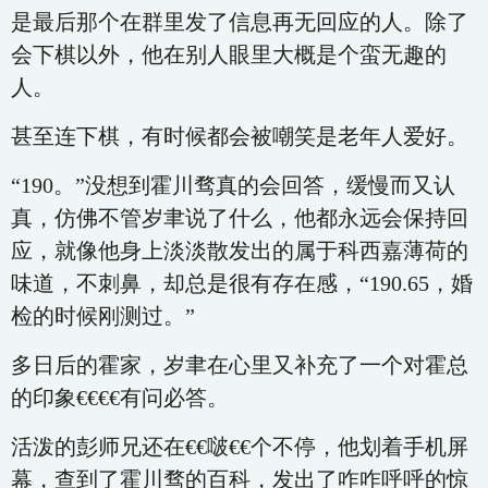
是最后那个在群里发了信息再无回应的人。除了
会下棋以外，他在别人眼里大概是个蛮无趣的
人。
甚至连下棋，有时候都会被嘲笑是老年人爱好。
“190。”没想到霍川骛真的会回答，缓慢而又认
真，仿佛不管岁聿说了什么，他都永远会保持回
应，就像他身上淡淡散发出的属于科西嘉薄荷的
味道，不刺鼻，却总是很有存在感，“190.65，婚
检的时候刚测过。”
多日后的霍家，岁聿在心里又补充了一个对霍总
的印象€€€€有问必答。
活泼的彭师兄还在€€啵€€个不停，他划着手机屏
幕，查到了霍川骛的百科，发出了咋咋呼呼的惊