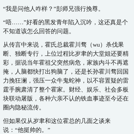
“我是问他人咋样？”彭师兄强行挽尊。
“唔……”好看的黑发青年陷入沉吟，这还真是个
不知道该怎么回答的问题。
从传言中来说，霍氏总裁霍川骛（wu）杀伐果
断、独断专行，上位过程比岁聿的大堂姐还要精
彩，据说当年霍祖父突然病危，家族内斗不再遮
掩，人脑都快打出狗脑了，还是长孙霍川骛回国
力挽狂澜，强压一众牛鬼蛇神，以不容置疑的雷
霆手腕肃清了整个霍家。财经、娱乐、社会多板
块联动屠版，各种六亲不认的铁血事迹至今还在
圈内隐秘流传。
但如果仅从岁聿和这位霍总的几面之谈来
说：“他挺帅的。”