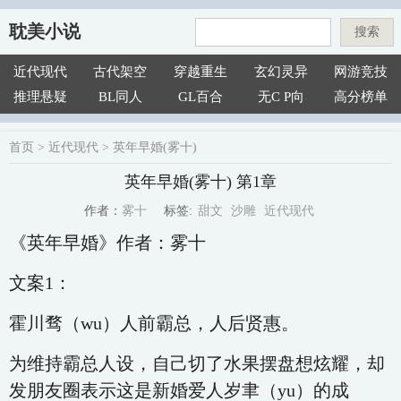
耽美小说
搜索
近代现代
古代架空
穿越重生
玄幻灵异
网游竞技
推理悬疑
BL同人
GL百合
无C P向
高分榜单
首页
>
近代现代
>
英年早婚(雾十)
英年早婚(雾十) 第1章
甜文
沙雕
近代现代
雾十
标签:
作者：
《英年早婚》作者：雾十
文案1：
霍川骛（wu）人前霸总，人后贤惠。
为维持霸总人设，自己切了水果摆盘想炫耀，却
发朋友圈表示这是新婚爱人岁聿（yu）的成