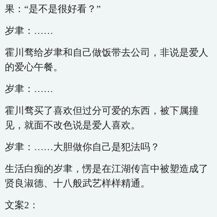
果：“是不是很好看？”
岁聿：……
霍川骛给岁聿和自己做饭带去公司，非说是爱人
的爱心午餐。
岁聿：……
霍川骛买了喜欢但过分可爱的东西，被下属撞
见，就面不改色说是爱人喜欢。
岁聿：……大胆做你自己是犯法吗？
生活白痴的岁聿，愣是在江湖传言中被塑造成了
贤良淑德、十八般武艺样样精通。
文案2：