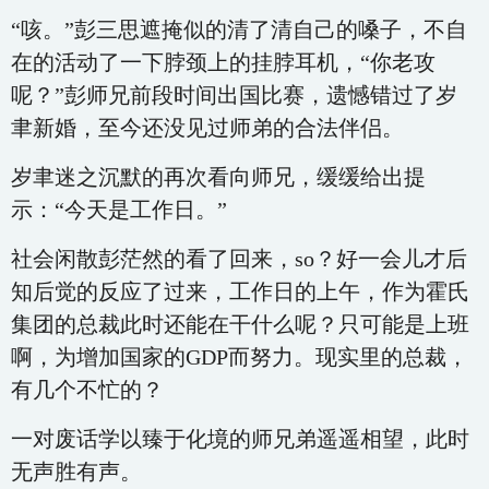
“咳。”彭三思遮掩似的清了清自己的嗓子，不自
在的活动了一下脖颈上的挂脖耳机，“你老攻
呢？”彭师兄前段时间出国比赛，遗憾错过了岁
聿新婚，至今还没见过师弟的合法伴侣。
岁聿迷之沉默的再次看向师兄，缓缓给出提
示：“今天是工作日。”
社会闲散彭茫然的看了回来，so？好一会儿才后
知后觉的反应了过来，工作日的上午，作为霍氏
集团的总裁此时还能在干什么呢？只可能是上班
啊，为增加国家的GDP而努力。现实里的总裁，
有几个不忙的？
一对废话学以臻于化境的师兄弟遥遥相望，此时
无声胜有声。