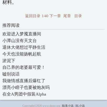
材料。
返回目录
1/40
下一章
尾章
目录
推荐阅读
欢迎进入梦魇直播间
小潭山没有天文台
退休大佬想过平静生活
今天也没能扬帆起航
淤泥下
自己养的老婆最可爱！
嘘别说话
我做情感直播后爆红了
漂亮小瞎子也要被炮灰吗
在全A男团中假装Alpha
Copyright©2026 www.dmxs.org |
耽美小说
|
BL小说