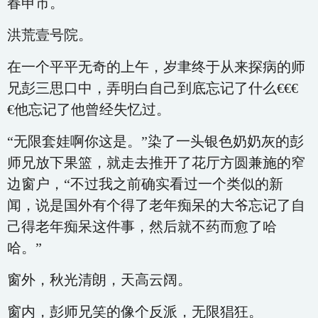
春申市。
洪荒壹号院。
在一个平平无奇的上午，岁聿终于从来探病的师
兄彭三思口中，弄明白自己到底忘记了什么€€€
€他忘记了他曾经失忆过。
“无限套娃啊你这是。”染了一头银色奶奶灰的彭
师兄放下果篮，就走去推开了花厅方圆兼施的窄
边窗户，“不过我之前确实看过一个类似的新
闻，说是国外有个得了老年痴呆的大爷忘记了自
己得老年痴呆这件事，然后就不药而愈了哈
哈。”
窗外，秋光清朗，天高云阔。
窗内，彭师兄笑的像个反派，无限猖狂。