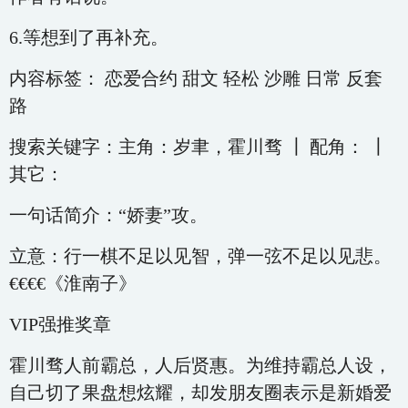
6.等想到了再补充。
内容标签： 恋爱合约 甜文 轻松 沙雕 日常 反套
路
搜索关键字：主角：岁聿，霍川骛 ┃ 配角： ┃
其它：
一句话简介：“娇妻”攻。
立意：行一棋不足以见智，弹一弦不足以见悲。
€€€€《淮南子》
VIP强推奖章
霍川骛人前霸总，人后贤惠。为维持霸总人设，
自己切了果盘想炫耀，却发朋友圈表示是新婚爱