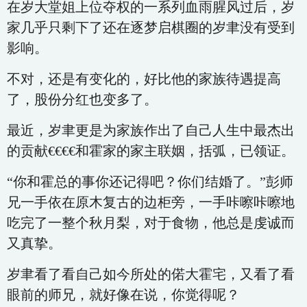
在岁大堂姐上位夺权的一系列血雨腥风过后，岁
家几乎只剩下了还在逐梦启棋圈的岁聿没有受到
影响。
不对，还是有变化的，好比他的家族待遇提高
了，股份分红也变多了。
最近，岁聿更是为家族作出了自己人生中最杰出
的贡献€€€€和霍家的家主联姻，括弧，已领证。
“你和霍总的事你还记得吧？你们结婚了。”彭师
兄一手依在原木复古的边柜旁，一手咔嚓咔嚓地
吃完了一整个秋月梨，对于食物，他总是虔诚而
又真挚。
岁聿看了看自己如今所处的偌大霍宅，又看了看
眼前的师兄，就好像在说，你觉得呢？