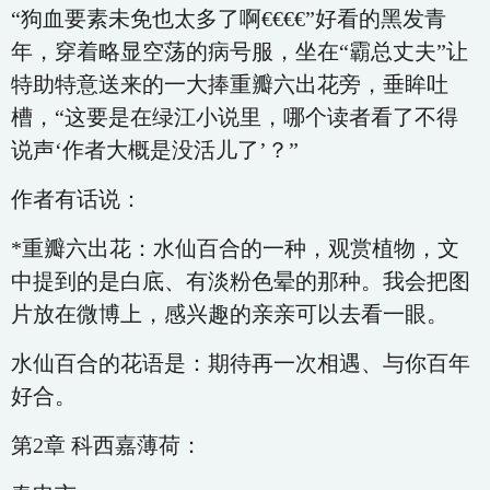
“狗血要素未免也太多了啊€€€€”好看的黑发青
年，穿着略显空荡的病号服，坐在“霸总丈夫”让
特助特意送来的一大捧重瓣六出花旁，垂眸吐
槽，“这要是在绿江小说里，哪个读者看了不得
说声‘作者大概是没活儿了’？”
作者有话说：
*重瓣六出花：水仙百合的一种，观赏植物，文
中提到的是白底、有淡粉色晕的那种。我会把图
片放在微博上，感兴趣的亲亲可以去看一眼。
水仙百合的花语是：期待再一次相遇、与你百年
好合。
第2章 科西嘉薄荷：