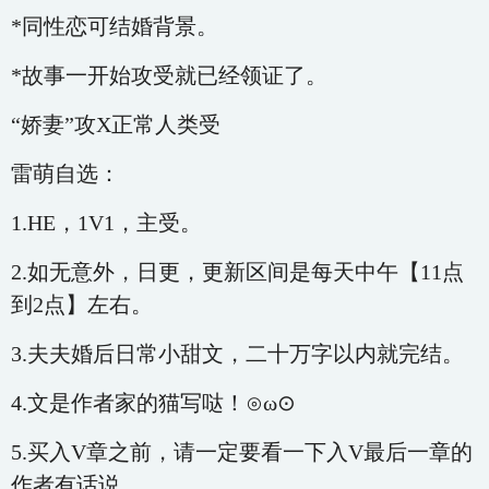
*同性恋可结婚背景。
*故事一开始攻受就已经领证了。
“娇妻”攻X正常人类受
雷萌自选：
1.HE，1V1，主受。
2.如无意外，日更，更新区间是每天中午【11点
到2点】左右。
3.夫夫婚后日常小甜文，二十万字以内就完结。
4.文是作者家的猫写哒！⊙ω⊙
5.买入V章之前，请一定要看一下入V最后一章的
作者有话说。