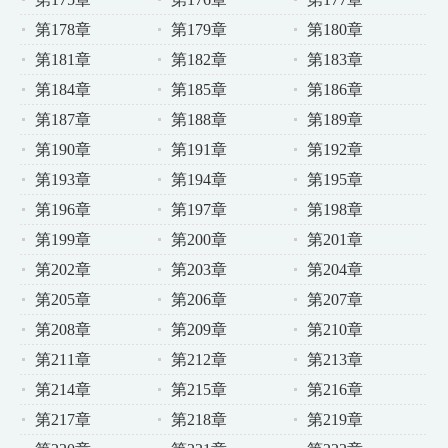
第178章
第179章
第180章
第181章
第182章
第183章
第184章
第185章
第186章
第187章
第188章
第189章
第190章
第191章
第192章
第193章
第194章
第195章
第196章
第197章
第198章
第199章
第200章
第201章
第202章
第203章
第204章
第205章
第206章
第207章
第208章
第209章
第210章
第211章
第212章
第213章
第214章
第215章
第216章
第217章
第218章
第219章