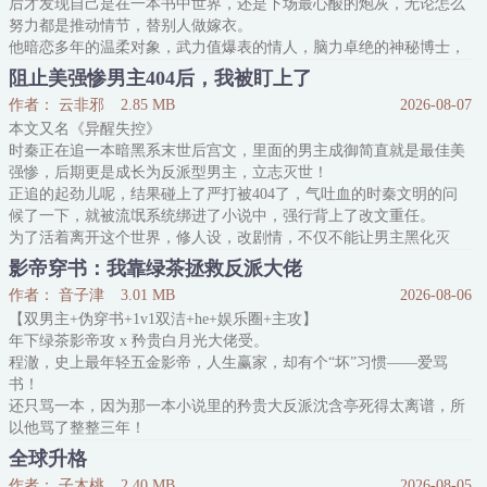
后才发现自己是在一本书中世界，还是下场最心酸的炮灰，无论怎么
巴掌落下的那一瞬间，
努力都是推动情节，替别人做嫁衣。
他暗恋多年的温柔对象，武力值爆表的情人，脑力卓绝的神秘博士，
全都是这本书里阴郁主角受的后宫团。
阻止美强惨男主404后，我被盯上了
束函清重生一回，惆怅地点起一根烟：……你们的世界好拥挤，我还
作者： 云非邪
2.85 MB
2026-08-07
是选择不参与。
本文又名《异醒失控》
受万人迷属性，重生后比较没有斗志想让自己当背景板却天不遂人愿
时秦正在追一本暗黑系末世后宫文，里面的男主成御简直就是最佳美
的故事。
强惨，后期更是成长为反派型男主，立志灭世！
没有同时恋爱，有时间差
正追的起劲儿呢，结果碰上了严打被404了，气吐血的时秦文明的问
一号佳丽：温柔邻家队长慕烨（火系异能）
候了一下，就被流氓系统绑进了小说中，强行背上了改文重任。
为了活着离开这个世界，修人设，改剧情，不仅不能让男主黑化灭
世，还要阻止他收妹子，高举一夫一妻制大旗。
影帝穿书：我靠绿茶拯救反派大佬
时秦表示这太难了，谁让他一穿过来，就是即将被男主扭断脖子的丧
作者： 音子津
3.01 MB
2026-08-06
尸啊！
【双男主+伪穿书+1v1双洁+he+娱乐圈+主攻】
提问：身为丧尸如何跟打丧尸的男主建立深刻的感情羁绊，帮助他感
年下绿茶影帝攻 x 矜贵白月光大佬受。
受世间美好，停止黑化的脚
程澈，史上最年轻五金影帝，人生赢家，却有个“坏”习惯——爱骂
书！
还只骂一本，因为那一本小说里的矜贵大反派沈含亭死得太离谱，所
以他骂了整整三年！
报应来了。
全球升格
一睁眼，他成了荒野求生综艺里查无此人的十八线糊咖，饿得眼冒金
作者： 子木桃
2.40 MB
2026-08-05