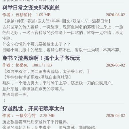
长的钩爪锯牙，很是穷凶极恶，
科举日常之宠夫郎养崽崽
仿佛还有吃人的癖好，人人闻之色变，
作者： 云移星转
1.09 MB
2026-08-02
边鸿无所谓，比活活饿死强，好歹痛快些。
【穿越+种田+养崽+宠夫郎+科举+甜文+双洁+1V1+温馨日常】
谁知花轿帘子一掀，眼前的男人英俊且高大，
古武世家的传人容铮，一觉醒来，魂穿至同名的落魄书生身上，一脸
那双蓝棕异瞳的眼睛，深沉如海。
茫然之际，一名五官精致的少年送上一口吃的，容铮一见钟情，再见
且男人看着有过一面之缘的边鸿欲言又止。
沦陷。
他有点不敢相信，偷梁换柱的戏码竟然发生在自己身上。
什么？心悦的小哥儿要被嫁出去了？？
眼看
目睹小哥儿眼中的绝望，容铮心痛不已，誓以一生为聘，不离不弃。
岁月流转，昔日落魄的书生，成为权倾朝野的容大人。
穿书？渣男滚啊！搞个太子爷玩玩
他一手牵大崽，一手抱二崽，满眼柔情地注视着正在给人看诊的夫
作者： 格桑兔
1001.71 KB
2026-08-02
郎，心中感慨万千。
【双男主双洁，男二追夫火葬场，太子爷上位。】
然而，怀中的小崽不乐意了，“哇”的一声，大哭起来！
【掌控欲拉满爹系攻x洒脱自由直球受】
叶云抬眸，便见自家夫君无
黎殊，一个活力男大，平时除了上学，还是砍一刀的忠实用户。
意外穿越，睁眼就在跟男的亲嘴儿。
黎殊两眼一黑。
！
刚把人推开，就绑定了系统。
穿越乱世，开局召唤李太白
被告知自己身处的世界实则是一本无cp爽文，必须要在每个关键节点
作者： 一颗空心竹
2.28 MB
2026-08-02
推动剧情发展，帮助男主裴颂安坐稳太子爷的位置。
历史教授姜辞死后穿越到了平行世界。
-
这里的清朝之后，历史骤变——灵气复苏，异族降临。