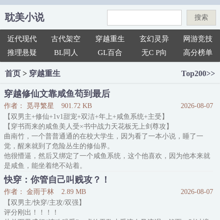
耽美小说
搜索
近代现代
古代架空
穿越重生
玄幻灵异
网游竞技
推理悬疑
BL同人
GL百合
无C P向
高分榜单
首页
>
穿越重生
Top200>>
穿越修仙文靠咸鱼苟到最后
作者： 觅寻繁星
901.72 KB
2026-08-07
【双男主+修仙+1v1甜宠+双洁+年上+咸鱼系统+主受】
【穿书而来的咸鱼美人受×书中战力天花板无上剑尊攻】
曲南竹，一个普普通通的在校大学生，因为看了一本小说，睡了一
觉，醒来就到了危险丛生的修仙界。
他很懵逼，然后又绑定了一个咸鱼系统，这个他喜欢，因为他本来就
是咸鱼，能坐着绝不站着。
有了咸鱼系统，他更加躺平了，每天什么都不干——就是躺着。
快穿：你管自己叫贱攻？！
玄堇渊，书中的战力天花板，无上剑尊，有一天他算到了自己的命定
作者： 金雨于林
2.89 MB
2026-08-07
之人——
【双男主/快穿/主攻/双强】
前期:冷漠，疏离，一股子我不信天命
评分刚出！！！！
后期:竹宝，你是我的，不要动