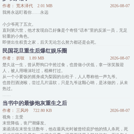
最终恶毒替身死得其所，而男主终于与白月光在一起。
作者： 荒木泽代
2.01 MB
2026-08-07
顾笛显表示这个工作可以接，只要不笑不说话就可以拿钱，哪来的好
我将永远盯着你……永远
事？
于是顾笛显默默把男主送的珠
小少爷死了五次。
直到第六世，他才发现自己好像是个奇怪“话本”里的反派一员，无足
轻重的小角色。
即便出生权贵之家，后天无论怎么努力都还是会死。
而有一个人恰恰相反，无论他怎么选择，总有人自愿帮着他、托着
民国花旦重生后爆红娱乐圈
他。叫他平步青云，走的每条路都是康庄大道。
作者： 折吱
1.89 MB
2026-08-07
小少爷：为什么独独要我重活一遍又一遍？
楚久这一生，曾从野狗口中抢过食，也曾做小伏低，拿一张笑脸迎
小少爷：就为了再一次次看我一家人如何被那个人一步步诛灭的？
人，被人用唾沫吐过，棍棒打过。
小少爷幽怨地看向那个尚未一飞冲天的人：……哎？
从一个小要饭的摇身成为梨园的台柱子，人人尊称他一声九爷。
——等等，既然我知道他被所有人看重的方法，那我先下手为强，去
也曾烈酒浇喉，尝过几片温软，只是九爷这颗心呐，是冰做的，从未
大佬面前表现
热过。
……
再睁眼，昔日响当当符州城名角，成了娱乐圈黑料缠身的花瓶小鲜
当书中的最惨炮灰重生之后
肉。
作者： 三风吟
722.80 KB
2026-08-07
小鲜肉漂亮、懦弱，没脑子，偏又虚荣，好攀高枝。
视角：主受
节目里遭人排挤，台上被人一巴掌呼脸上。
末世降临，丧尸潮爆发。
本该是借位，偏是楚久挨的这一巴掌。
束函清在末世生活数年，他在最风光时被曾经庇护他的情人杀死，死
十余年梨园生活，哪一出戏，应该给什么反应，楚九已是深入骨髓。