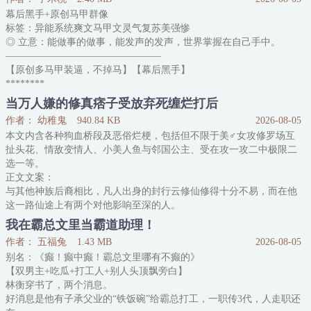
星，镜头都没蹭上。
幕后黑手+原创马甲群像
更绝的是，他心心念念的大反派，竟以金主爸爸的身份空降现场！真
标签：异能系统爽文马甲文灵气复苏美强惨
人帅得惨绝人寰！
◎ 立意：能做事的做事，能发声的发声，世界掌握在自己手中。
程澈内心：“握草！帅死我了啊啊啊！
————————————————
表面：“沈先生……我好疼……（虚弱绿茶脸）”
【原创多马甲装逼，不掉马】【幕后黑手】
为
********
楚在洲以肝帝名号称霸游戏界，某天偶得一款叫作《救世主》的游
当万人嫌的修真痞子受放弃死缠烂打后
戏。
作者： 幼稚鬼
940.84 KB
2026-08-05
为了所有隐藏成就和支线，楚在洲创建了成百上千的小号，互相走剧
本文内含各种狗血桥段及恶俗烂梗，包括但不限于美♂女攻修罗场互
情。
扯头花、情敌变情人、小美人鱼与邻国公主、受在攻一攻二中极限二
＃ 灭世的是我，救世的是我，相爱相杀的还是我：D＃
选一等。
楚在洲：爽了！
正文文案：
一觉醒来，游戏照进现实。
与其他神族后裔相比，凡人出身的封行云修仙修得十分不易，而在他
《一觉醒来变成救世主应该怎么办？》
这一路仙途上有两个对他影响至深的人。
《我没有点
一个是他善良温柔的心上人，明月卿。
我在霸总文里当霸道助理！
一个是那恶毒刁蛮的小情敌，薛灵羽。
作者： 五福兔
1.43 MB
2026-08-05
封行云原以为自己与明月卿最终能守得云开见月明，而与薛灵羽则会
别名：《癫！癫中癫！霸总文里哪有不癫的》
不死不休敌对到海枯石烂。
【双男主+吃瓜+打工人+别人头顶飘旁白】
直至一日，他偷听到薛灵羽嫉妒质问明月卿，是否真的喜欢那该死的
林衡穿书了，两个消息。
凡修。
好消息是他有子承父业的“铁饭碗”给霸总打工，一职传3代，人走职还
封行云一直以为自己早已练就一副