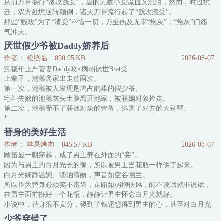
从前万界盛行“渣攻贱受”，虐的无数小受流血又流泪，然而，时过境
预知后事，且
迁，双方处境逆转颠倒，诸天万界流行起了“贱攻渣受”。
那些“贱攻”为了“渣受”不惜一切，乃至伤及无辜“炮灰”，“炮灰”们怨
气冲天。
消除局为消除怨气，派温辞穿越“贱攻”，虐人渣“渣受”，拯救无辜“炮
厌世假少爷被Daddy娇养后
灰”。
作者： 松照临
890.95 KB
2026-08-07
第一个世界…
沉稳年上严管妻Daddy攻×病弱厌世Brat受
系统233：【宿主你是来拯救“炮灰”的，怎么跟“炮灰”在一起了？】
上辈子，池漪离家出走过两次。
温辞：他好看。
第一次，池漪被人发现是鸠占鹊巢的假少爷。
233：【……】
宅斗失败的池漪灰头土脸离开池家，被联姻对象捡走。
第二个世界…
第二次，池漪受不了联姻对象的管教，逃离了对方的大别墅。
233：【为什么又在一起啦？】
*
温辞：我喜
池漪的联姻对象，薄引鹤——池家的商业合作伙伴，沉稳冷静，深不
替身的美好生活
可测，英俊多金。
作者： 苹果烤肉
845.57 KB
2026-08-07
从任何角度来看，他都是个完美的结婚对象。
顾笛显一朝穿越，成了男主养在外面的“妾”。
唯一的问题就是，池漪从小到大都叫他“薄叔叔”。
因为与男主的白月光长的像，所以被男主当花瓶一样供了起来。
池漪刚满18岁，还没来得及享受自由的成年生活，就被婚约嫁给了薄
白月光娴静温婉、淡泊清丽，声音如空谷幽兰。
叔叔。
所以作为替身必须笑不露齿，走路如弱柳扶风，能不说话就不说话，
抵达薄家的那天，池漪站
在男主面前扮好一个花瓶，静静让男主怀念白月光就好。
小说中，替身很不安分，得到了钱还想得到男主的心，甚至对白月光
下手，男主气愤之下一刀结果了替身。
少爷穿错了