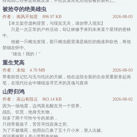
得知自己任务是救赎反派，不然反派黑化后他会被折磨死亡。
念洄没有讨好保命，反而一耳光过去，弯腰指尖用力戳进伤口处让他
被抢夺的绝美雄虫
疼。
作者： 南风不知意
896.97 KB
2026-08-03
“爽不爽？爬/过来。”
【本文架空虚构背景，与现实无关，请勿带入现实】
会黑化咬人的狗那就多训就好了。
只是一次正常的户外活动，却让林修予来到未来某个星球的密林
看见反派受伤，念洄踩人伤口处。
中。
“太废物的狗我不喜欢。”
他被一只雌虫发现，那只雌虫眼里满是疯狂的痴迷和欲色，将他
发现反派情书，念洄撕碎扔进火炉。
禁锢在怀中。
“占有欲
“雄虫！我的！”
林修予听不懂他的语言，他只能拼命挣扎着，企图逃出这个怪人
重生梵高
的怀抱。
作者： 未知
4.70 MB
2026-08-03
不过很快，他便看到一艘巨大的星舰从天而降，一群高大，精
带着前世记忆与无与伦比的天赋，他在这段全新的生命里重新拿起画
悍，身穿统一暗色制服的身影鬼魅般出现，轻而易举就将抱着他的怪
笔，在现代社会中继续追寻艺术的灵魂与真谛
人杀掉。
紧接着，为首的身影突然长出了巨大的骨刺，将现场除了他以外
山野归鸿
的所有活物屠戮殆尽，然后一步
作者： 巫山有段云
863.14 KB
2026-08-02
因为一场地震，边鸿莫名醒在另一个世界。
战乱、饥荒，他身无长物，
却多了两个可怜兮兮的弟弟，
只得带着孩子，苦苦寻找容身之所。
为了不被饿死，他用自己换了五十斤小米，替人出嫁。
据说要嫁那人是山里野兽的种，