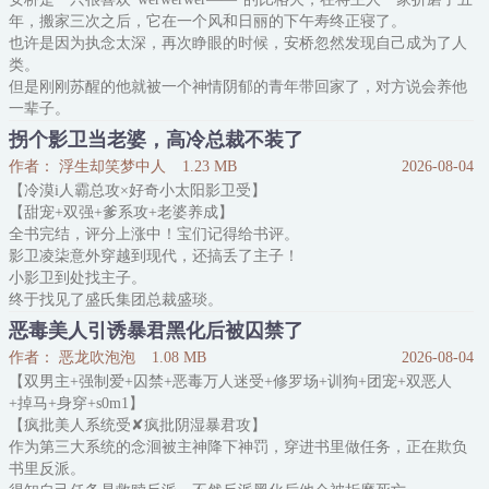
不曾想——
年，搬家三次之后，它在一个风和日丽的下午寿终正寝了。
那群疯批的目光，在看到宋宴的第一眼时，就全都黏在了这骄纵惹眼
也许是因为执念太深，再次睁眼的时候，安桥忽然发现自己成为了人
的小少爷身上，眼神滚烫且疯狂。
类。
他们想把这只无法无天的漂亮小猫占为
但是刚刚苏醒的他就被一个神情阴郁的青年带回家了，对方说会养他
一辈子。
安桥的眼神瞬间亮了起来——
拐个影卫当老婆，高冷总裁不装了
养他好啊！这很好！
作者： 浮生却笑梦中人
1.23 MB
2026-08-04
他最喜欢会养他的人类。
【冷漠i人霸总攻×好奇小太阳影卫受】
但是这个青年让他签订了一份不平等条约，让他三年不准出去工作，
【甜宠+双强+爹系攻+老婆养成】
不准接触别人，不准超出监控范围之外。
全书完结，评分上涨中！宝们记得给书评。
安桥飞快签下条约，生怕对方会反悔。
影卫凌柒意外穿越到现代，还搞丢了主子！
身为比格犬，他会死死缠住这
小影卫到处找主子。
终于找见了盛氏集团总裁盛琰。
咦？太子殿下怎么变成熟了？
恶毒美人引诱暴君黑化后被囚禁了
凌柒死缠烂打要追随左右。“主子在哪，属下便在哪！”
作者： 恶龙吹泡泡
1.08 MB
2026-08-04
盛琰见惯了攀附算计，冷脸将人拒之门外。
【双男主+强制爱+囚禁+恶毒万人迷受+修罗场+训狗+团宠+双恶人
但见那少年竟奄奄一息蜷在自己家别墅门口时，生性冷漠的盛总鬼使
+掉马+身穿+s0m1】
神差地，将人拎回了家。
【疯批美人系统受✘疯批阴湿暴君攻】
本是想顺藤摸瓜，查清是谁故意把这 “麻烦” 塞到他身边。
作为第三大系统的念洄被主神降下神罚，穿进书里做任务，正在欺负
可看着这 “古董” 少年
书里反派。