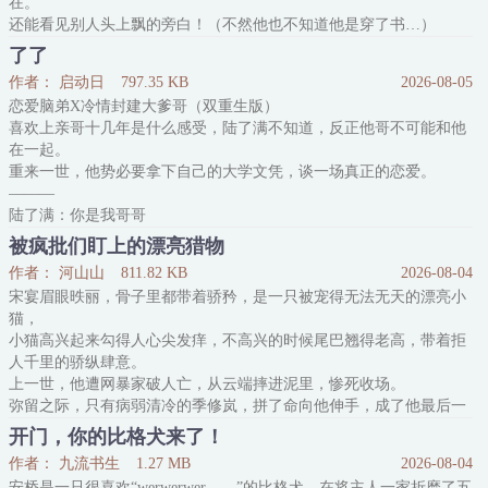
在。
还能看见别人头上飘的旁白！（不然他也不知道他是穿了书…）
一个接一个的大瓜小瓜被爆出来，只能说癫，癫中癫瓜中瓜，霸总文
了了
里怎么可能不癫！
作者： 启动日
797.35 KB
2026-08-05
飘旁白的小霸总一号是个苦瓜属性（俨然是病娇系霸总！）
恋爱脑弟X冷情封建大爹哥（双重生版）
飘旁白的霸总二号是个霸道家主（属性不明，但小气叭叭的喜欢扣工
喜欢上亲哥十几年是什么感受，陆了满不知道，反正他哥不可能和他
资！这是我老板，这个不能忍！）
在一起。
飘旁白的三号霸总是疯批加绿茶（游走
重来一世，他势必要拿下自己的大学文凭，谈一场真正的恋爱。
———
陆了满：你是我哥哥
陆听：对，我是你哥哥
被疯批们盯上的漂亮猎物
陆了满：哥哥和弟弟是不可能在一起的
作者： 河山山
811.82 KB
2026-08-04
陆听：谁规定的？
宋宴眉眼昳丽，骨子里都带着骄矜，是一只被宠得无法无天的漂亮小
陆了满：你规定的
猫，
———
小猫高兴起来勾得人心尖发痒，不高兴的时候尾巴翘得老高，带着拒
作话：1.年上骨科爱
人千里的骄纵肆意。
2.受会和其他角色交往（有亲嘴，但没有做爱）
上一世，他遭网暴家破人亡，从云端摔进泥里，惨死收场。
3.《怀真》的下卷，请先看《怀真》。不是甜文。
弥留之际，只有病弱清冷的季修岚，拼了命向他伸手，成了他最后一
4.待补
束光。
Tag列表：原创小说、BL、长篇、连载、致郁、骨科、年上
开门，你的比格犬来了！
重生后他知道，季修岚会被一群疯批盯上，万劫不复。
作者： 九流书生
1.27 MB
2026-08-04
于是危险降临，他毅然挡在季修岚面前，
安桥是一只很喜欢“werwerwer——”的比格犬，在将主人一家折磨了五