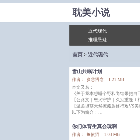
耽美小说
近代现代
推理悬疑
首页
>
近代现代
雪山共眠计划
作者： 参悲悟念
1.21 MB
本文又名：
《关于我本想睡个野和尚结果把自
【公路文｜忠犬守护｜久别重逢Ｉ
【温柔坦荡天然撩藏族修行攻VS
以下为简介：
耳鸣尖锐咆哮，失眠的窦棠婴没有
人生三万天，而他在比别人多出的
你们体育生真会玩啊
他并不打算前往雪山赴死，只是想
作者： 鱼依猫
1.03 MB
雪山下偶遇曾经的老同学，