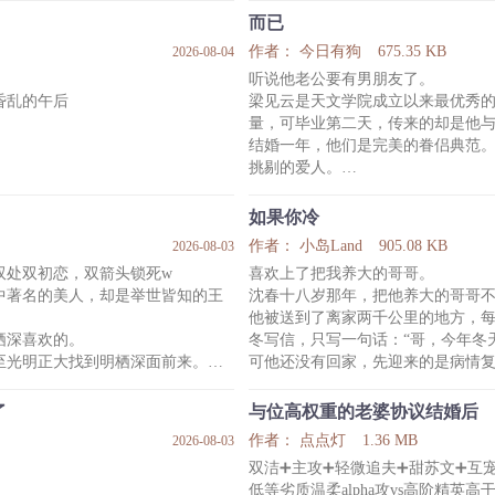
依旧在为程青晗砰砰跳动。
他于是走到男人面前，问对方：“你
而已
恨程青晗不爱自己。
男人掀起眼皮看了他一眼，接着便
作者： 今日有狗
675.35 KB
2026-08-04
乐锦羡：“……？”
听说他老公要有男朋友了。
天能忘记方臣。
咸鱼攻x乐天派受
昏乱的午后
梁见云是天文学院成立以来最优秀
地别的家庭，像两条错误的相交
低能量懒猫猫x精力充沛小狗
量，可毕业第二天，传来的却是他
小甜文，日常向
结婚一年，他们是完美的眷侣典范
标签：猫1狗0 咸鱼攻
挑剔的爱人。
的室友
他记得所有纪念日，宴会上为梁见
点难以捉摸的兴味
抱，会亲吻，还会很郑重地说对不
如果你冷
梁见云几乎也相信了，他们就是天
作者： 小岛Land
905.08 KB
2026-08-03
个男友，少年情起，相恋多年
直到他看到傅之隅失控生气，看到
双处双初恋，双箭头锁死w
喜欢上了把我养大的哥哥。
看到他生病那天，傅之隅出现在另
中著名的美人，却是举世皆知的王
沈春十八岁那年，把他养大的哥哥
原来他们是爱人，也只是爱人而已
他被送到了离家两千公里的地方，
*
栖深喜欢的。
冬写信，只写一句话：“哥，今年冬
讯
1.同性可
至光明正大找到明栖深面前来。
可他还没有回家，先迎来的是病情
目光灼灼
绝不会长久，我等着看到你们离婚的
躺在重症监护室那一刻，是沈春第
久等的来信
一
了
与位高权重的老婆协议结婚后
人真是我见过最美的人——你们什么
沈春不知道的是，他的每次眼泪，
作者： 点点灯
1.36 MB
2026-08-03
这些年过去，早就完完整整刻好了
双洁➕主攻➕轻微追夫➕甜苏文➕互
婚啊？你结婚后天天按时往家赶，哥
*嘴毒占有欲超强酷哥攻x体弱直球
低等劣质温柔alpha攻vs高阶精英高干o
*年龄差7岁，没有任何血缘关系