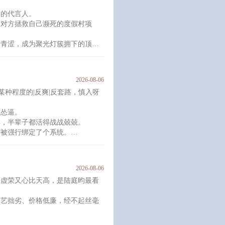
力的代言人。
望对方拯救自己濒死的度假村项
的青涩，成为聚光灯簇拥下的顶流
无理的要求——“可以，前提是你
2026-08-06
某种程度的|反爽|反套路，慎入呀
“汪汪”。
愧。
三怂逼。
弃，半辈子都活得战战兢兢。
被人插足，于是假意和“情敌”做
还被强行绑定了个系统。
定量的任务。
始了穿梭在各个世界里当反派的生
2026-08-06
人一言难尽。时不时头顶上就会飞
慕虚荣又心比天高，是陆庭昀最看
不下来。
！！大师兄想投身魔教！！
工艺拙劣、价格低廉，经不起丝毫