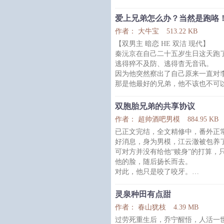
标签：市井、县城爱情故事、竹马
爱上兄弟怎么办？当然是跑咯
作者： 大牛宝
513.22 KB
【双男主 暗恋 HE 双洁 现代】
秦沅京在自己二十五岁生日这天跑
逃得猝不及防、逃得杳无音讯。
因为他突然察出了自己原来一直对
那是他最好的兄弟，他不该也不可
可躲了两年，他还是回来了，因为
念，反而横生出抓心挠肺的彻骨思
双胞胎兄弟的共享协议
他想，回来看看也好，亲眼看着李
作者： 超帅酒吧男模
884.95 KB
份不合时宜又见不得光的执念才能
已正文完结，全文精修中，番外正
可他忘了，李崇戈这个人，从来不
好消息，身为男模，江云澈被包养
李崇戈：好消息，老婆开窍了，坏
可对方并没有给他“赎身”的打算，
他的脸，随后扬长而去。
对此，他只是咬了咬牙。
没关系，模子哥眼里只有钱。
.
灵泉种田有点甜
金主大人玩的很花，时而穿着一身
作者： 春山犹枝
4.39 MB
类；
过劳死重生后，乔宁醒悟，人活一
时而打扮朝气，是大学里活力满满