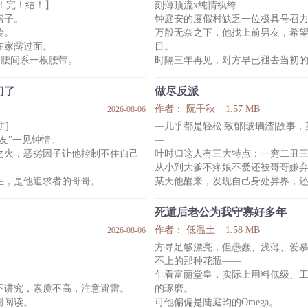
文！完！结！】
刻薄顶流x纯情纨绔
色诱，色诱不成……
房子。
钟庭安的度假村缺乏一位极具号召
龄。
万般无奈之下，他找上前男友，希
在家露过面。
目。
，腰间系一根腰带。
时隔三年再见，对方早已褪去当初
室友撞见。
明星。
么没说我合租对象是女的。
听完钟庭安的来意后，对方提出一个
门了
做尽反派
先跪下给我当狗。”
作者： 阮千秋
1.57 MB
2026-08-06
钟庭安二话不说，说跪就跪。
饼]
—几乎都是轻松|致郁|玻璃渣|故事，
跪下之后，还很认真地叫了两声——
友”一见钟情。
—
游戏，杀对面杀得超神。
当年的事，他的确对厉之珩问心有
之火，恶劣因子让他控制不住自己
叶时归这人有三大特点：一穷二丑
弹幕调侃：颜值主播怎么跑来冒充
-
从小到大爹不疼娘不爱还被哥哥嫌
四年前，钟庭安误以为好兄弟的恋情
生，是他追求者的哥哥。
某天他醒来，发现自己身处异界，
朋友，试图感化对方。
眸微暗。
系统说，要想回去，就必须达成一
那人是个小他三岁
是报复同父异母的弟弟。
叶时归没法选择，只能硬着头皮开
死遁后老公为我守寡好多年
了。
活。
作者： 低温土
1.58 MB
2026-08-06
只是这当背锅侠的日子吧，真真叫
方寻足够漂亮，但愚蠢、浅薄、爱
来一顶沉重的锅，任你怎么扣都扣
不上的那种花瓶——
种事情都是你情我愿，希望日后永不
比如师弟忽然一天嘶声大喊：师尊
乍看富丽堂皇，实际上用料低级、
叶时
不讲究，素质不高，注意避雷。
的琢磨。
谢阅读。
可他偏偏是陆庭昀的Omega。