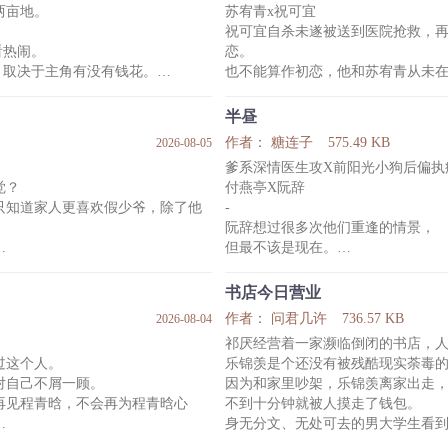
两亩地。
苏宥青x祝可宜
而被人惦记上的方闻洲最近心情极
祝可宜自杀未遂被送到医院抢救，
皮鞋，二四六则要COS各种各样
看热闹。
恋。
，取决于主角有没有钱花。
也不能算作初恋，他和苏宥青从未
云澈已正文完结，全文精修
中像主角一样种地只会饿死，农民
苏宥青是祝可宜名义上的哥哥、未
再见到的人。
半昼
重生 美食 日常
只是祝可宜不明白，明明曾许下不
作者： 糖连子
575.49 KB
2026-08-05
么又紧紧抓着他不让他走？
爹系深情医生攻X前阳光小狗后偏执
温柔腹黑x口是心非
觉？
付燕亭X阮辞
Tag列表：竹马天降、久别重逢、年
只知道家人更喜欢假少爷，除了他
-
阮辞想过很多次他们重逢的情景，
但最不该是现在。
但在他十九岁生日宴的告白现场，
如果说從前的阮辞尚且算是一颗阳光
辞早就生病坏掉了，烂透了。
书店今日营业
哥。
29岁的付燕亭一表人才，气宇不凡
作者： 问君几许
736.57 KB
2026-08-04
是很淡。比较细水长流。不是甜文。
像從前一样厚着脸皮赖着他。
祁厌经营着一家濒临倒闭的书店，
于是该怎么躲着付燕亭就成了阮辞
过这个人。
乐锦羡是个还没有被残酷现实荼毒
他出入上下班不用正门，走的偏门
对自己不屑一顾。
因为和家里吵架，乐锦羡离家出走
完结、正剧、致郁、ABO、骨科、
可付燕亭的车总是有预知能力一样
再见程青晗，不会再为程青晗心
不到十分钟就被人摸走了钱包。
他取药也不去医院了，就在诊所取
身无分文、无处可去的男大学生看
可今日诊所的坐诊医生居然又是姓
程青晗重逢，四目相对的那一刹
这么好看的人，一定心善。