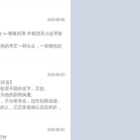
。
屁股后面跑的方寻鄙夷不已，嘲讽
2026-08-06
应，方寻就自己先找上门来了。
干、爱心蛋糕和爱心玫瑰花摆到陆
攻 vs 嘴毒刻薄·作精漂亮小提琴家
漾的春水，含情脉脉。
不
跟他的琴艺一样出众，一张嘴也刻
亲缘浅，
个权势滔天的男人面前。
的存在，冷漠，强势，人人巴结，
2026-08-05
肤症攻】
个家族。”
者欲罢不能的名字，言故。
年为他的剧情疯魔。
100，刻薄+1，
群，不办签售会，连性别都成谜。
求的人，正忍受着难以启齿的折
性格使然，现实里他连指尖相碰都
2026-08-05
叫闻舟的画师的微博，从那些暧昧
可怜
灵魂深处的焦灼与空虚。