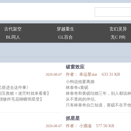
古代架空
穿越重生
玄幻灵异
BL同人
GL百合
无C P向
破窗效应
作者： 幸运星star
633.31 KB
2026-08-07
小狗说他要离婚
己搭进去这件事》
林泰奇x黄砚
相互救赎Ｉ迷茫时就来看看】
林泰奇和黄砚结婚三年，别人都说
美强惨炸毛花蝴蝶明星受】
从不查岗的伴侣。
只有林泰奇自己知道，黄砚不在乎
志向，只想睡觉
林泰奇终于忍不住问了那个他害怕答
无数个黑夜里祈祷长眠。
黄砚沉默了很久。
抓星星
在心中的应许之地好好睡上一觉。
然后黄砚说：“我没爱过你。”
作者： 小酒滋
577.50 KB
2026-08-07
标签：HE 追夫 破镜重圆 离婚