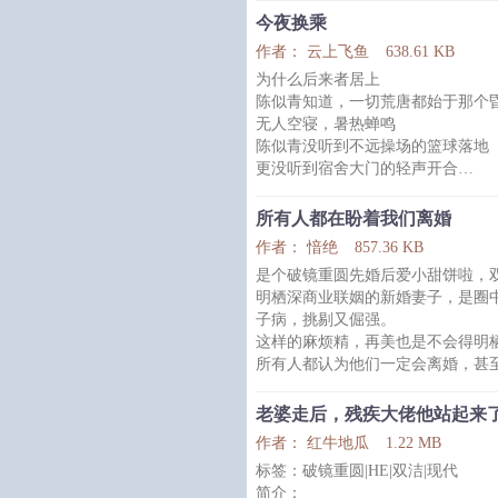
那，他的心脏却背叛了他的意志，
今夜换乘
——这些年他恨来恨去，都不过是
作者： 云上飞鱼
638.61 KB
.
为什么后来者居上
程青晗以为自己分手后，早晚有一
陈似青知道，一切荒唐都始于那个
怎么会无法忘记呢，他们来自天差
无人空寝，暑热蝉鸣
线，短暂相会
陈似青没听到不远操场的篮球落地
更没听到宿舍大门的轻声开合
视线模糊中，他见到那位关系疏离
丛飞淡漠的脸居高临下，竟然带一
所有人都在盼着我们离婚
“要帮忙吗？”
作者： 愔绝
857.36 KB
陈似青知道自己不该这样。他有一
是个破镜重圆先婚后爱小甜饼啦，
但三秒钟后，他还是点了头
明栖深商业联姻的新婚妻子，是圈
-
子病，挑剔又倔强。
失控，没想到会再发生
这样的麻烦精，再美也是不会得明
为约会推掉社交，男友却又不知音
所有人都认为他们一定会离婚，甚
一抬头，本应正跟室友出游的丛飞
他的情敌讥讽：“没有感情的婚姻
他扫了眼陈似青的手机，刚好瞥见
新闻。”
“宝贝，我竟
老婆走后，残疾大佬他站起来
商业对手公然挑衅：“明总，令夫
作者： 红牛地瓜
1.22 MB
时候离婚？”
标签：破镜重圆|HE|双洁|现代
朋友也在催：“深哥，什么时候离
简介：
们八百年没跟你喝过一次酒了。”