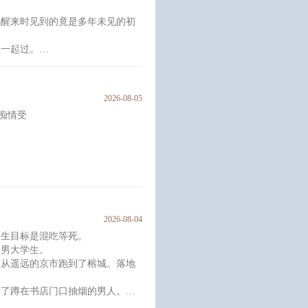
差，
再醒来时见到的竟是多年未见的初
在一起过。
遂的初恋，是祝可宜一辈子都不想
见的诺言，如今再见，苏宥青为什
2026-08-05
痴情受
上
又青涩的果实， 那长到25岁的阮
。长坏了的阮辞自认为没有资格再
2026-08-04
人生目标是混吃等死。
每天烦恼的事。
的男大学生。
，
，从遥远的京市跑到了榕城。落地
挡在他面前。
药，
到了蹲在书店门口抽烟的男人。
付的。