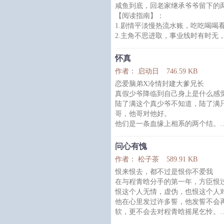
咸鱼到底，回老家继承爷爷留下的
他对自己的穿着打扮也有要求。
【阅读指南】：
江云澈一三五必须要穿正式的西装和
1.剧情平淡慢热流水账，吃吃喝喝
毛绒绒小动物。
2.主角不思进取，事业线时有时无
没关系，秉持金主至上的原则，江
3.有金手指，请勿代入现实，现实
都很勤劳。
怀真
内容标签： 随身空间 田园 种田文 
作者： 启动日
746.59 KB
恋爱脑弟X冷情封建大爹兄长
真假少爷降临到自己身上是什么感
陆了满这个真少爷不知道，陆了满
哥，他哥对他好。
他们是一条血缘上相系的两个结。
陆了满也一直以为他哥会对他好，
他哥和他都落荒而逃。
问心有愧
一切都被他亲手毁掉了。包括他哥
作者： 松子茶
589.91 KB
作话：1.虽然是ABO世界观，但
恨来恨去，都不过是恨你不爱我
2.年上哥攻
在与程青晗分手的第一年，方臣恨
3.待补
恨这个人无情，虚伪，也恨这个人
Tag列表：原创小说、BL、长篇、
他在心里发过许多誓，他发誓不会
年上
软，更不会去对程青晗摇尾乞怜。
可是跟程青晗分手的第六年，再与