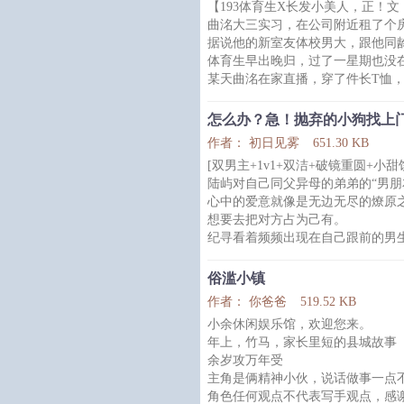
【193体育生X长发小美人，正！
窦棠婴秉持着心动就撩，撩不动就
曲洺大三实习，在公司附近租了个
那就把他拐下山，用红尘腌入味。
据说他的新室友体校男大，跟他同
然而共伴旅途三千里，窦棠婴认清
体育生早出晚归，过了一星期也没
某天曲洺在家直播，穿了件长T恤
他去客厅倒水，刚好被走出房间的
室友后退一步，声音颤抖：房东怎
怎么办？急！抛弃的小狗找上
曲洺：？
作者： 初日见雾
651.30 KB
你再看看呢？
[双男主+1v1+双洁+破镜重圆+小甜
-
陆屿对自己同父异母的弟弟的“男朋
曲洺人美声甜，喜欢面无表情地玩
心中的爱意就像是无边无尽的燎原
他长发披肩，腰细腿长，无数次被
想要去把对方占为己有。
技术流。
纪寻看着频频出现在自己跟前的男
一局游戏过后，弹幕狂
对方每次不经意的举动都让的他眼
纪寻不知道陆屿究竟是喜欢他，还
俗滥小镇
就在他想要告白之际，那人却消失
作者： 你爸爸
519.52 KB
*
小余休闲娱乐馆，欢迎您来。
五年后，两人再次相遇。
年上，竹马，家长里短的县城故事
陆屿淡定地说，“大家成年人，这
余岁攻万年受
相见。”
主角是俩精神小伙，说话做事一点
本以为当初那被他勾搭的男生会识
角色任何观点不代表写手观点，感