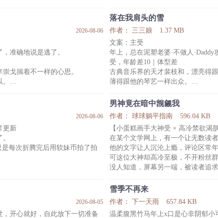
、年上、家长里短、直播、日常
信息素匹配度高达百分之百的那种
私人贵族学院的同学对追在陆庭昀
！
落在我肩头的雪
声不绝于耳。
作者： 三三娘
1.37 MB
2026-08-06
陆庭昀还没来得及对此做出什么反
文案：主受
他掏出被精心雕刻成爱心形状的饼
了，准确地说是逃了。
年上，总在泥塑老婆·不做人·Daddy
庭知面前，轻飘过来的眼眸仿佛荡
受，年龄差10｜体型差
“没关系呀老公，我就是这种人呀，
李崇戈揣着不一样的心思。
古典音乐界的天才裴枝和，漂亮得
以。
薄得跟他的琴艺一样出众。
漫长的距离不仅没有消磨掉他的妄
裴枝和认定自己这辈子天煞孤星六
念。
直到一份天价债务，将他送到了那
男神竟在暗中觊觎我
崇戈结婚生子，看他白首偕老，这
周阎浮，欧洲上流社会最没人敢惹
作者： 球球躺平指南
596.04 KB
2026-08-06
真正放下。
传说无数。
常更新
【小蛋糕画手大神受 × 高冷禁欲渴
是别人可以随便招惹的。
裴母：“你只要哄他一句，就能救整
了。
在某个文学网上，有一个让无数读
消
裴枝和准备尽孝。
只是每次折腾完后用软妹币拍了拍
他的文字让人沉沦上瘾，评论区常
来到周阎浮身边第一天，裴枝和软话+
可这位大神却高冷至极，不开粉丝
来到周阎浮身边
没人知道，屏幕另一端，被读者追
磨。
他患有皮肤饥渴症，渴望触碰，但
雪季不再来
贵气的西装，戴着眼睛仿佛斯文败
厌恶回避。
作者： 下一天雨
657.84 KB
2026-08-05
无数深夜，他只能靠反复翻阅一个
世，开心就好，自此放下一切准备
温柔腹黑竹马年上x口是心非阴郁小
的阳光体育生。
的线条中，汲取虚幻的慰藉，缓解