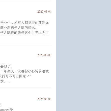
好，请问书店招工吗？”
一头栽进他怀里，晕了。
2026-08-04
的毕业生，所有人都觉得他前途无
与商业新秀傅之隅的婚讯。
。傅之隅也的确是这个世界上无可
云挡酒，天冷时握住他的手，会拥
起。
生一对。
2026-08-03
傅之隅惊慌失措，
一个人身边。
不要他了。
。
每一年冬天，沈春都小心翼翼给牧
天我可不可以回家？”
复发。
一次见到哥哥为他红了眼眶。
都在牧冬心口烙出来一个印。
2026-08-03
他的名字。
宠
小狗受
mega受