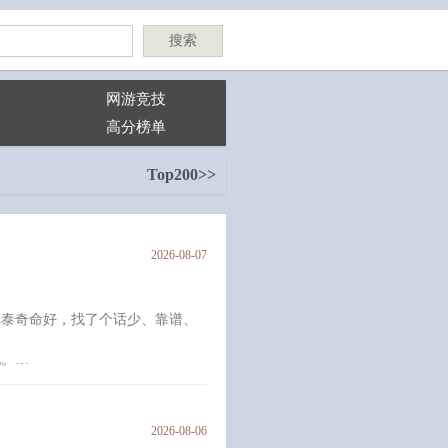
搜索
网游竞技
高分榜单
Top200>>
2026-08-07
林泰奇命好，找了个话少、靠谱、
他。
案的问题：“你到底爱不爱我？”
2026-08-06