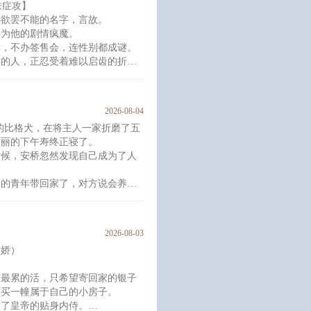
肤症攻】
犬。”
者欲罢不能的名字，言故。
就会
年为他的剧情疯魔。
群，不办签售会，连性别都成谜。
求的人，正忍受着难以启齿的折
性格使然，现实里他连指尖相碰都
2026-08-04
叫闻舟的画师的微博，从那些暧昧
——”的比格犬，在将主人一家折磨了五
灵魂深处的焦灼与空虚。
日丽的下午寿终正寝了。
差，
时候，安桥忽然发现自己成为了人
郁的青年带回家了，对方说会养他
2026-08-03
娇娇）
等条约，让他三年不准出去工作，
之外。
脏最累的活，只希望寄回家的银子
悔。
下买一幢属于自己的小房子。
做了皇帝的贴身内侍。