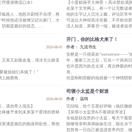
三窍逐渐馋流口水1
【小蛋糕画手大神受 × 高冷禁欲渴
色诱，色诱不成……
了。哦，它想要萨摩耶当自己的抚慰
在某个文学网上，有一个让无数读
直播观众纷纷嘲笑主播小丑，马上
景板路人，他怒斥剧情不合理，再
他的文字让人沉沦上瘾，评论区常
个时候他还没被继父赶出家门，大
可这位大神却高冷至极，不开粉丝
，切都是最好的状态。
没人知道，屏幕另一端，被读者追
，实本分，不喝酒不抽烟不烫头不
磨。
他患有皮肤饥渴症，渴望触碰，但
开门，你的比格犬来了！
，但因祸得福获得了大量夜间时间
厌恶回避。
作者： 九流书生
2026-08-05
捞捞自己那个头脑简单的发小。
无数深夜，他只能靠反复翻阅一个
。
安桥是一只很喜欢“werwerwer
恐的发现，对方似乎不太对劲。
的线条中，汲取虚幻的慰藉，缓解
，又美又欲吸血鬼，清冷无尘娇圣
年，搬家三次之后，它在一个风和
而被人惦记上的方闻洲最近心情极
也许是因为执念太深，再次睁眼的
要被姐姐们杀疯了！”
类。
蹭上她唇角。
但是刚刚苏醒的他就被一个神情阴
”
一辈子。
，野性难驯的美侵略性十足。
安桥的眼神瞬间亮了起来——
司寝小太监是个财迷
！”
养他好啊！这很好！
作者： 温饵
2026-08-03
的脖颈，危险又迷人。
他最喜欢会养他的人类。
关，请勿带入现实】
完结啦，给个五星好评呦（疯狂撒
刻马上跟我谈恋爱！”
但是这个青年让他签订了一份不平
林修予来到未来某个星球的密林
【呆萌小太监受&不着调皇帝攻】
貌神圣不可侵犯。
不准接触别人，不准超出监控范围
全福是奴役所的小太监，每天干最
安桥飞快签下条约，生怕对方会反
里满是疯狂的痴迷和欲色，将他
能够母亲和弟弟妹妹生活，能在乡
身为比格犬，他会死死缠住这
忽然有一日自己被选进皇帝内宫，