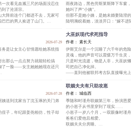
第一次看见血溅三尺的场面没忍住
雨夜路边，黑色劳斯莱斯降下车窗
林池乐：“哇啊啊呜呜呜呜呜——”
扔到了沧涯宗。
她叫了声“小姨”。
与他搭讪。
后来林池乐还是吃到了主角的小蛋
山大阵前连个门都进不去，无家可
但那不是她小姨，是她未婚妻陆澄
。”
里的。
凶巴巴的男人捡进了山门。
陆明漪睨着她，淡淡开口：“嫁不进
·
了对方的关门小弟子。
可她还怎么嫁？要她婚后任由妻子
中学。
癖。
她通红着眼，车里的女人走下来，
林池乐
大巫妖现代求死指导
吵闹。
“陆家未婚的人不止陆澄。”
作者： 素长天
2026-07-29
为排外。
“还有你面前这个。”
任务是让女主心甘情愿给她系统指
伊斯艾尔是一个沉睡了六千年的危
打破常规。
*
灵魂，他的声音可以震慑万千生灵
陆明漪在港城翻手云雨，积威深重
付出那么一点点努力就能轻松搞
只是时光流逝，物是人非，大巫妖
也不敢造次。
糊了一脸——女主她她她现在还只
司把自己净化掉。
她只当和陆明漪
——直到他被联邦考古队直接曝光
里的炮灰反派，还是刚欺负过女主
考古队长（手舞足蹈.jpg）：哇！
镶满宝石，他的魂火阴森恐怖，这
联姻夫夫有只助攻崽
妖，十分具有学术价值啊！
作者： 城临西
2026-07-28
某位光明祭司：呜呜，这位巫妖有
阿姨送到沈家当了沈玉琢的关门弟
季随和时谨舟联姻第三年，扮演恩
性格温文尔雅，实在是我们光明圣
的小崽子从书里穿到了现实……
路过的小朋友
的侄子，年纪跟姜尧相仿，性子却
小崽子一岁八个月，一双眼像时谨
爸爸们爱他且相爱。
联姻夫夫分房睡。
更！
小崽子认知里一家三口从来都是一