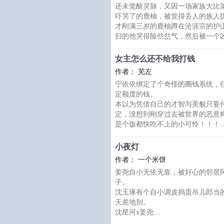
还未觉醒灵脉，又因一场家族大比
夜晚，他陪朋友去酒吧解闷儿。
吓哭了的鹿柚，被觉得丢人的族人
坐在吧台前，一个男人靠近宗衍，
才刚满三岁的鹿柚蹲在沧涯宗的护
宗衍俨然一副柳下惠的样子，“不约
归的他哭得险些岔气，然后被一个
男人说：“陪我过夜，
最后，鹿柚拜了一个暴躁师尊，成
大师兄清冷如月、仙人之姿，有洁
女主怎么还不给我打钱
二师兄冷漠寡言、一丝不苟，不喜
作者： 芜左
三师兄浪荡不羁、行事无忌，却极
宁依依绑定了个奇怪的圈钱系统，
四师兄温文尔雅、为人谦逊，讨厌
定额度的钱。
鹿柚觉醒灵脉的第一天就被
本以为凭借自己的才智与美貌只要
定，没想到刚穿过去被世界的恶意
是个饭都快吃不上的小可怜！！！
这也就算了，她竟然还穿成了原书
那种…
小夜灯
宁依依：TD
作者： 一个米饼
系统：【QAQ，不可以】
姜尧自小无依无靠，被好心的邻居
①和校欺真千金做朋友(已完成)
子。
伪高冷x假甜妹
沈玉琢有个自小调皮捣蛋吊儿郎当
被父母抛弃的穷学生
天差地别。
②圈养落魄影后（已完成）
沈星河x姜尧
毒舌影后x忠犬粉丝
大概依旧不能日更，但争取有空就