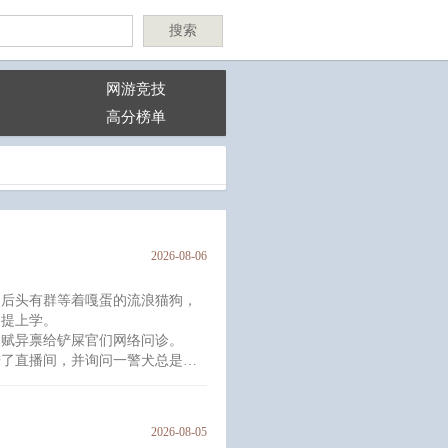
搜索
网游竞技
高分榜单
2026-08-06
，后头有群等着嘎蛋的流浪猫狗，
别提上学。
天赋异禀给铲屎官们网络问诊。
进了直播间，并询问一警犬总是呼
不出来毛病是什么原因。
，“装的。”
2026-08-05
家医院有只萨摩耶，它看上人家