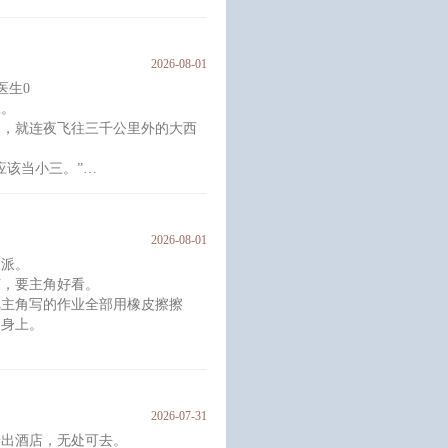
的工作，日日守在皇帝床前，皇帝
尿急了递恭桶，皇帝兴致大发递自
出去了！
2026-08-01
在跟前的小太监长得实在是眉清目
医生0
应。
圈，就连夜飞往三千公里外的大西
应该当小三。”
系，我可以不当人。”
2026-08-01
颂火祈愿的日子。
反派。
杉。但对沈青杉来说，却是第二次
烦，要主角好看。
把主角写的作业全部用橡皮擦擦
音，也不会说话，却会拉着他的袖
角身上。
着主角“biu~”打出一颗泡沫球子
2026-07-31
断了。
赶出酒店，无处可去。