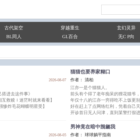
古代架空
穿越重生
玄幻灵异
BL同人
GL百合
无C P向
猫猫也要养家糊口
作者： 清柏
2026-08-07
江亦一是个猫猫人。
己搭进去这件事》
前头有个得了老年痴呆的狸花猫爷
相互救赎Ｉ迷茫时就来看看】
年仅十八的江亦一穷得吃不上饭更
美强惨炸毛花蝴蝶明星受】
好在赶上了点网络红利，凭着自己
开诊首日无人问津，直到某警打假
志向，只想睡觉
吸不上且拼命喘，送去医院也检查
无数个黑夜里祈祷长眠。
江亦一和屏幕对面的德牧对视了一眼
男神竟在暗中觊觎我
在心中的应许之地好好睡上一觉。
某警：“你说啥？”
作者： 球球躺平指南
2026-08-05
江亦一：“它觉得工作压力大了，那