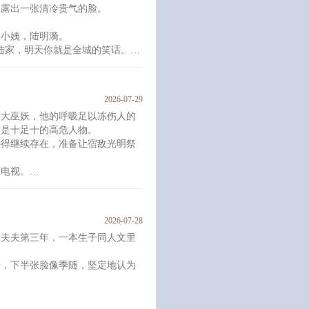
，露出一张清冷贵气的脸。
糕，主角为了让他不哭，塞进他嘴
的小姨，陆明漪。
陆家，明天你就是全城的笑话。”
和小三在她面前恩爱吗？
冰冷指尖抚过她眼尾。
2026-07-29
险大巫妖，他的呼吸足以冻伤人的
，是十足十的高危人物。
，就算谢晚菱对她有过救命之恩，
懒得继续存在，准备让宿敌光明祭
上电视。
快看这位新鲜出土的文物，他的骨骼
可是当代社会见所未见的古代巫
2026-07-28
着丰富的知识，过人的阅历，而且
爱夫夫第三年，一本生子同人文里
殿的座上宾啊！
舟，下半张脸像季随，坚定地认为
起睡，朴素地认为谁单独睡代表谁