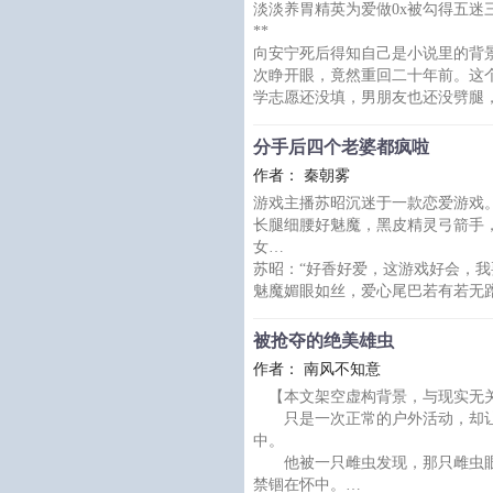
淡淡养胃精英为爱做0x被勾得五迷
窦棠婴秉持着心动就撩，撩不动就
**
那就把他拐下山，用红尘腌入味。
向安宁死后得知自己是小说里的背
然而共伴旅途三千里，窦棠婴认清
次睁开眼，竟然重回二十年前。这
学志愿还没填，男朋友也还没劈腿
他痛定思痛，决定这辈子脚踏实地
乱来。
分手后四个老婆都疯啦
只可惜男朋友因为他养胃这事跑了
作者： 秦朝雾
用来学习和进步，读书之余他顺便
游戏主播苏昭沉迷于一款恋爱游戏
强行控制发小段时间后，向安宁惊
长腿细腰好魅魔，黑皮精灵弓箭手
某日，向安宁忍不住狠
女…
苏昭：“好香好爱，这游戏好会，我
魅魔媚眼如丝，爱心尾巴若有若无
苏昭：“姐那么欲不管我的死活了。
黑皮精灵勾住她下巴，倾身压下来
被抢夺的绝美雄虫
苏昭：“姐太迷人了，勾走我的魂啦
作者： 南风不知意
吸血鬼戏谑笑着，尖牙轻轻摩挲她
【本文架空虚构背景，与现实无
苏昭腰肢发软：“姐姐电到我了，立
只是一次正常的户外活动，却让
漂亮圣女精致易碎，飘渺梦幻的外
中。
被强压
他被一只雌虫发现，那只雌虫眼
禁锢在怀中。