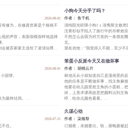
为了赚更多的钱，全福就更加卖力
拼命挣扎着，企图逃出这个怪人
渴了递水，皇帝饿了递糕点，皇帝
小狗今天分手了吗？
己，哎？不对不对！怎么把自己送
作者： 鱼千机
2026-08-02
星舰从天而降，一群高大，精
慕翎一日喝醉了酒，瞧着日日伺候
没有修为，在修真世家是个格格不
清纯阳光听障小狗1 x 清隽斯文败类
般出现，轻而易举就将抱着他的怪
秀，一个没忍住就把人给幸了。
沈青杉似乎陷入了旅行中的吊桥效
小太监软
心底的声音，表面假模假样地选择
不然怎么会因为对方发的一条朋友
巨大的骨刺，将现场除了他以外
渊。
北。
到会被苏家家主送给了凌清仙尊做
朋友劝他：“我觉得人不能，至少不
沈青杉平静地摁灭手上的烟，“没关
为人风光霁月，慈悲悯生，一柄斩
-
笨蛋小反派今天又在做坏事
林响住在云南小镇上。
作者： 胡桃云片
2026-08-01
，他只想在宗门小心翼翼地活着。
遇到沈青杉的那天晚上是星回节，
，小甜饼。
林池乐从小就知道自己是漫画里的
那是记忆中，林响第一次见到沈青
。
他的任务是不断做坏事，找主角麻
的炉鼎身份，教导他入道，帮他洗
见到林响。
他要在幼儿园里抢主角的小蛋糕，
在沈青杉的印象里，林响听不见声
掉，上美术课再故意把颜料沾到主
子，小声地喊哥。
轨为最终结局。
哼，给你点颜色看看。
和以前不同的是，林
，他能给我你给不了的东西。”
没办法，他们反派就是这么坏。
林池乐从衣兜里摸出一把玩具小枪，对
久谋心动
弹。
作者： 柒殇祭
2026-07-31
然后林池乐的玩具枪被主角狠狠折
忍不住。
订婚夜，未婚妻出。轨，谢晚菱被
望了。
林池乐：“……”