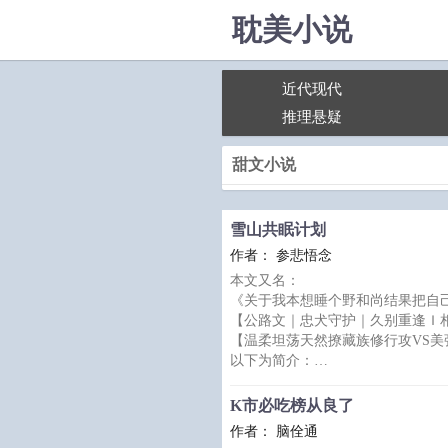
耽美小说
近代现代
推理悬疑
甜文小说
雪山共眠计划
作者： 参悲悟念
本文又名：
《关于我本想睡个野和尚结果把自
【公路文｜忠犬守护｜久别重逢Ｉ
【温柔坦荡天然撩藏族修行攻VS
以下为简介：
耳鸣尖锐咆哮，失眠的窦棠婴没有
人生三万天，而他在比别人多出的
K市必吃榜从良了
他并不打算前往雪山赴死，只是想
作者： 脑佺通
雪山下偶遇曾经的老同学，