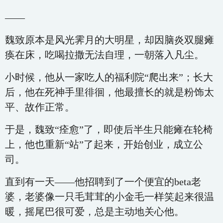
——
魏致原本是风光霁月的大明星，却因脑炎双腿瘫
痪在床，吃喝拉撒无法自理，一朝落入凡尘。
小时候，他从一家吃人的福利院“爬出来”；长大
后，他在死神手里徘徊，他最擅长的就是粉饰太
平、故作正常。
于是，魏致“痊愈”了，即使后半生只能瘫在轮椅
上，他也重新“站”了起来，开始创业，成立公
司。
直到有一天——他招聘到了一个便宜的beta老
婆，老婆像一只毛茸茸的小金毛一样笑起来很温
暖，摇尾巴很可爱，总是主动地关心他。