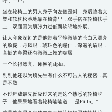
呼了一声。
坐在轮椅上的男人身子向左侧歪斜，身后垫着支
架和软枕松弛地靠在椅背里，双手搭在轮椅扶手
上，双腿因为肌张力过低而软绵地外展。
让人印象深刻的是他带着平静微笑的苍白又漂亮
的脸庞，丹凤眼，琥珀色的瞳仁，深邃的眉眼，
高挺的鼻梁还有微微上翘的嘴唇。
一个长得漂亮、瘫痪的alpha。
刚刚他还以为魏先生有什么不可告人的秘密，真
是不敬。
不过程成最先反应过来的是这个熟悉的轮椅牌
子，他呆呆地看着轮椅喃喃道：“是Fit In。”