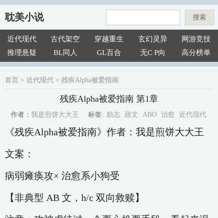
耽美小说
搜索
近代现代
古代架空
穿越重生
玄幻灵异
网游竞技
推理悬疑
BL同人
GL百合
无C P向
高分榜单
首页
>
近代现代
>
残疾Alpha被爱指南
残疾Alpha被爱指南 第1章
励志
甜文
ABO
治愈
近代现代
我是煎饼大大王
标签:
作者：
《残疾Alpha被爱指南》作者：我是煎饼大大王
文案：
病弱瘫痪攻× 治愈系小狗受
【非典型 AB 文，h/c 双向救赎】