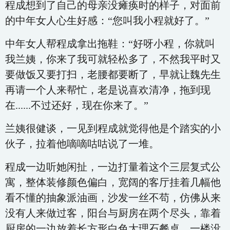
程成想到了自己的母亲没瘫痪时的样子，对面前
的中年女人心生好感：“您叫我小程就好了。”
中年女人帮程成拿出拖鞋：“好呀小程，你就叫
我兰姨，你来了我可就轻松多了，不然我平时又
要做饭又要打扫，老腰都要断了，早就让魏先生
再请一个人来帮忙，老是说喜欢清净，拖到现
在......不过还好，现在你来了。”
兰姨很健谈，一见到程成就觉得他是个踏实的小
伙子，拉着他嘀嘀咕咕说了一堆。
程成一边听她闲扯，一边打量着这个三层复式公
寓，整体装修颜色偏白，宽阔的客厅挂着几幅他
看不懂的抽象派油画，沙发一丝不苟，仿佛从来
没有人来做过客，阳台与厨房在两个尽头，靠着
厨房的一边放着长方形白色大理石餐桌。一楼没