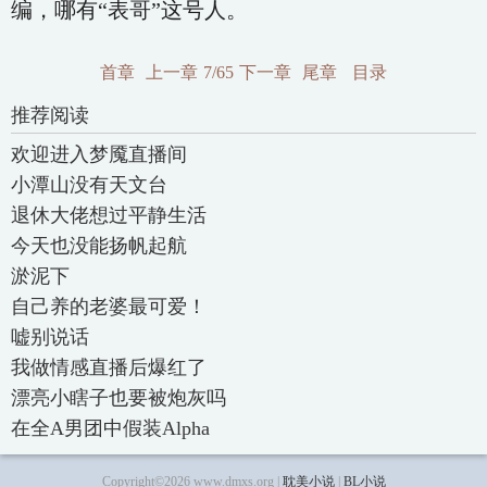
编，哪有“表哥”这号人。
首章
上一章
7/65
下一章
尾章
目录
推荐阅读
欢迎进入梦魇直播间
小潭山没有天文台
退休大佬想过平静生活
今天也没能扬帆起航
淤泥下
自己养的老婆最可爱！
嘘别说话
我做情感直播后爆红了
漂亮小瞎子也要被炮灰吗
在全A男团中假装Alpha
Copyright©2026 www.dmxs.org |
耽美小说
|
BL小说