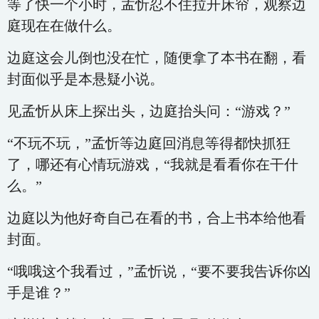
等了快一个小时，孟忻忍不住拉开床帘，观察边
庭现在在做什么。
边庭这会儿倒也没在忙，随便拿了本书在翻，看
封面似乎是本悬疑小说。
见孟忻从床上探出头，边庭抬头问：“游戏？”
“不玩不玩，”孟忻等边庭回消息等得都快抓狂
了，哪还有心情玩游戏，“我就是看看你在干什
么。”
边庭以为他好奇自己在看的书，合上书本给他看
封面。
“哦哦这个我看过，”孟忻说，“要不要我告诉你凶
手是谁？”