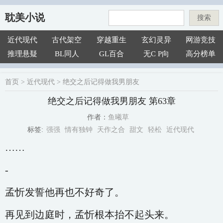
耽美小说
搜索
近代现代
古代架空
穿越重生
玄幻灵异
网游竞技
推理悬疑
BL同人
GL百合
无C P向
高分榜单
首页
>
近代现代
>
绝交之后记得做我男朋友
绝交之后记得做我男朋友 第63章
鱼曦草
作者：
强强
情有独钟
天作之合
甜文
轻松
近代现代
标签:
……
-
孟忻发誓他再也不好奇了。
再见到边庭时，孟忻根本抬不起头来。