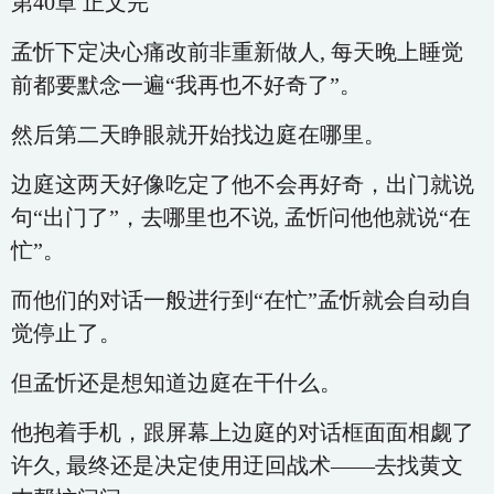
第40章 正文完
孟忻下定决心痛改前非重新做人, 每天晚上睡觉
前都要默念一遍“我再也不好奇了”。
然后第二天睁眼就开始找边庭在哪里。
边庭这两天好像吃定了他不会再好奇，出门就说
句“出门了”，去哪里也不说, 孟忻问他他就说“在
忙”。
而他们的对话一般进行到“在忙”孟忻就会自动自
觉停止了。
但孟忻还是想知道边庭在干什么。
他抱着手机，跟屏幕上边庭的对话框面面相觑了
许久, 最终还是决定使用迂回战术——去找黄文