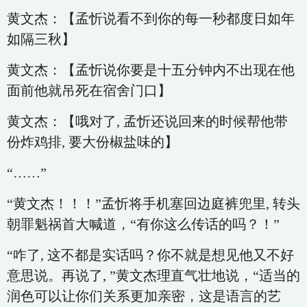
黄文杰：【孟忻说看不到你的每一秒都度日如年
如隔三秋】
黄文杰：【孟忻说你要是十五分钟内不出现在他
面前他就吊死在宿舍门口】
黄文杰：【哦对了, 孟忻还说回来的时候帮他带
份炸鸡排, 要大份椒盐味的】
“……”
“黄文杰！！！”孟忻将手机塞回边庭裤兜里, 转头
朝罪魁祸首大喊道，“有你这么传话的吗？！”
“咋了, 这不都是实话吗？你不就是想见他又不好
意思说。再说了, ”黄文杰理直气壮地说，“适当的
润色可以让你们关系更加亲密，这是语言的艺