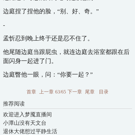
边庭捏了捏他的脸，“别、好、奇。”
-
孟忻忍到晚上终于还是忍不住了。
他尾随边庭当跟屁虫，就连边庭去浴室都跟在后
面闪身一起进了门。
边庭瞥他一眼，问：“你要一起？”
首章
上一章
63/65
下一章
尾章
目录
推荐阅读
欢迎进入梦魇直播间
小潭山没有天文台
退休大佬想过平静生活