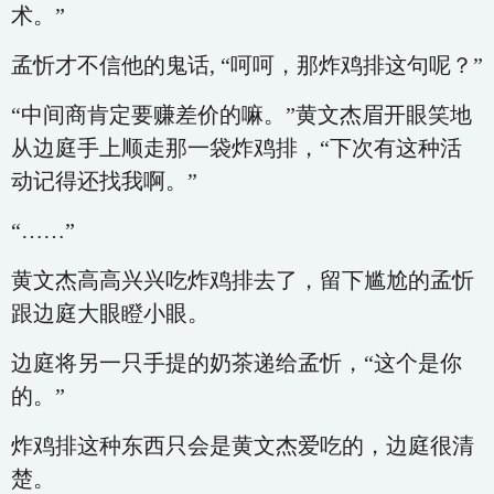
术。”
孟忻才不信他的鬼话, “呵呵，那炸鸡排这句呢？”
“中间商肯定要赚差价的嘛。”黄文杰眉开眼笑地
从边庭手上顺走那一袋炸鸡排，“下次有这种活
动记得还找我啊。”
“……”
黄文杰高高兴兴吃炸鸡排去了，留下尴尬的孟忻
跟边庭大眼瞪小眼。
边庭将另一只手提的奶茶递给孟忻，“这个是你
的。”
炸鸡排这种东西只会是黄文杰爱吃的，边庭很清
楚。