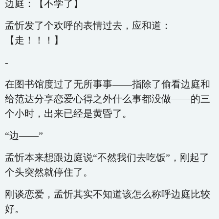
边庭：【不学了】
孟忻发了个欢呼的表情过去，应和道：
【走！！！】
-
在图书馆度过了无所事事——指除了偷看边庭和
给范达分享恋爱心得之外什么事都没做——的三
个小时，出来已经是黄昏了。
“边——”
孟忻本来想跟边庭说“不然我们去吃饭”，刚起了
个头突然就停住了。
刚谈恋爱，孟忻其实不知道该怎么称呼边庭比较
好。