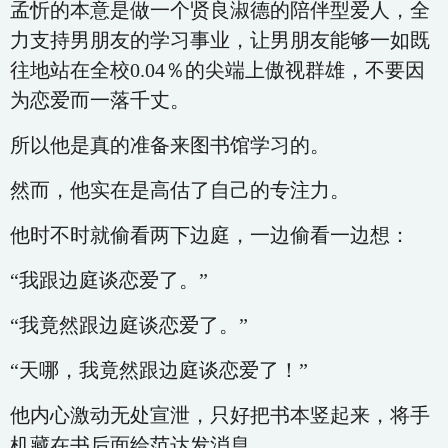
孟忻的本意是做一个贤良淑德的陪伴型爱人，全
力支持男朋友的学习事业，让男朋友能够一如既
往地站在全校0.04％的尖端上傲视群雄，不要因
为恋爱而一落千丈。
所以他是真的准备来图书馆学习的。
然而，他实在是高估了自己的专注力。
他时不时就偷看两下边庭，一边偷看一边想：
“我跟边庭谈恋爱了。”
“我竟然跟边庭谈恋爱了。”
“天哪，我竟然跟边庭谈恋爱了！”
他内心激动无处宣泄，只好把书本竖起来，将手
机藏在书后面给范达发消息。