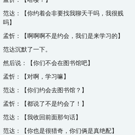
范达：【你约着会非要找我聊天干吗，我很贱
吗】
孟忻：【啊啊啊不是约会，我们是来学习的】
范达沉默了一下。
然后说：【你们不会在图书馆吧】
孟忻：【对啊，学习嘛】
范达：【你们约会去图书馆？】
孟忻：【都说了不是约会了！】
范达：【我收回前面那句话】
范达：【你也是很猎奇，你们俩是真绝配】