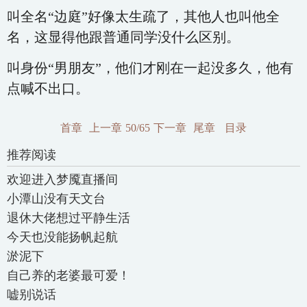
叫全名“边庭”好像太生疏了，其他人也叫他全
名，这显得他跟普通同学没什么区别。
叫身份“男朋友”，他们才刚在一起没多久，他有
点喊不出口。
首章
上一章
50/65
下一章
尾章
目录
推荐阅读
欢迎进入梦魇直播间
小潭山没有天文台
退休大佬想过平静生活
今天也没能扬帆起航
淤泥下
自己养的老婆最可爱！
嘘别说话