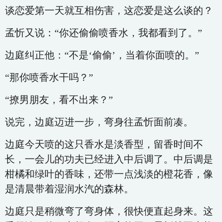
谈恋爱第一天就互相伤害，这恋爱是这么谈的？
孟忻又说：“你还偷偷喷香水，我都看到了。”
边庭纠正他：“不是‘偷偷’，当着你面喷的。”
“那你喷香水干吗？”
“撩男朋友，看不出来？”
说完，边庭迈进一步，弯身往孟忻面前凑。
边庭今天喷的这只香水是淡香型，留香时间不
长，一会儿的功夫已经进入中后调了。中后调是
柑橘和绿叶的香味，还带一点浅淡的橙花香，像
是清晨带着湿润水汽的森林。
边庭只是稍微弯了弯身体，很快便直起身来。这