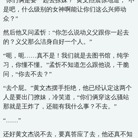
“你们俩是要一起去撩妹？”黄文杰震惊地道，“不
是吧，什么级别的女神啊能让你们这么兴师动
众？”
然后他又问孟忻：“你怎么说动义父跟你一起去
的？义父那么洁身自好一个人。”
“呃，呃……真不是！我们就是去图书馆，纯学
习，你懂不懂。”孟忻不知道怎么跟他说，干脆
问，“你去不去？”
“去个屁。”黄文杰摆手拒绝，他已经认定这两个
人是要出门撩妹，冷笑道，“你们俩穿这么骚站
那就是王炸了，还能有我什么事？不去。”
“……”
还好黄文杰说不去，要真答应了去，他还真不知