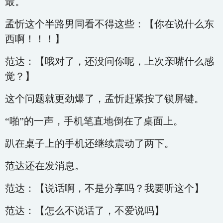
最。
孟忻这个半路男同看不得这些：【你在说什么东
西啊！！！】
范达：【哦对了，还没问你呢，上次亲嘴什么感
觉？】
这个问题就更劲爆了，孟忻赶紧按了锁屏键。
“啪”的一声，手机笔直地倒在了桌面上。
趴在桌子上的手机还继续震动了两下。
范达还在发消息。
范达：【说话啊，不是分享吗？我要听这个】
范达：【怎么不说话了，不爱说吗】