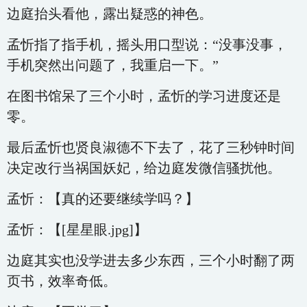
边庭抬头看他，露出疑惑的神色。
孟忻指了指手机，摇头用口型说：“没事没事，
手机突然出问题了，我重启一下。”
在图书馆呆了三个小时，孟忻的学习进度还是
零。
最后孟忻也贤良淑德不下去了，花了三秒钟时间
决定改行当祸国妖妃，给边庭发微信骚扰他。
孟忻：【真的还要继续学吗？】
孟忻：【[星星眼.jpg]】
边庭其实也没学进去多少东西，三个小时翻了两
页书，效率奇低。