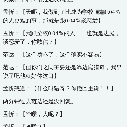
孟忻：【天哪，我做到了比成为学校顶端0.04％
的人更难的事，那就是跟0.04％谈恋爱】
孟忻：【我跟全校0.04％的人——也就是边庭，
谈恋爱了，你敢信？】
范达：【这个喷不了，这个确实不容易】
范达：【但你们之间主要还是靠边庭猎奇，我早
说了吧他就好你这口】
孟忻怒道：【什么叫猎奇？你撤回重说！！】
两分钟过去范达还是没回复。
孟忻：【哈喽，人呢？】
孟忻：【哈喽？】