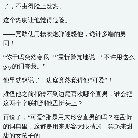
了，不由得脸上发热。
这个热度让他觉得危险。
——竟敢使用糖衣炮弹迷惑他，诡计多端的男
同！
“你干吗突然夸我？”孟忻警觉地说，“不许用这么
gay的词夸我。”
他早就想说了，边庭竟然觉得他“可爱”！
难怪他之前都猜不到边庭喜欢哪个直男，谁会把
这两个字联想到他孟忻头上？
再说了，“可爱”那是用来形容直男的吗？在孟忻
的词典里，这都是用来形容大眼睛的、笑起来甜
甜的女孩子的。