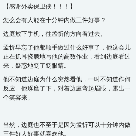
【感谢外卖保卫侠！！！】
怎么会有人能在十分钟内做三件好事？
边庭放下手机，往孟忻的方向看过去。
孟忻早忘了他都顺手做过什么好事了，他这会儿
正在抓耳挠腮地写他的高数作业，看到边庭看过
来，疑惑地眨了眨眼睛。
他不知道边庭为什么突然看他，一时不知道作何
反应。他琢磨了下，对着边庭弯起眉眼，露出一
个笑容来。
-
当然，边庭也不至于是因为孟忻可以十分钟内做
三件好人好事就喜欢他。