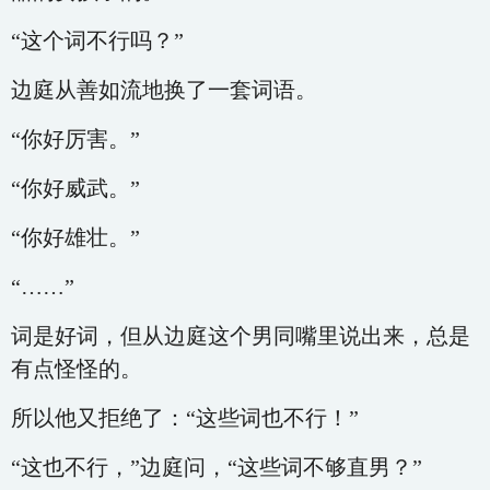
“这个词不行吗？”
边庭从善如流地换了一套词语。
“你好厉害。”
“你好威武。”
“你好雄壮。”
“……”
词是好词，但从边庭这个男同嘴里说出来，总是
有点怪怪的。
所以他又拒绝了：“这些词也不行！”
“这也不行，”边庭问，“这些词不够直男？”