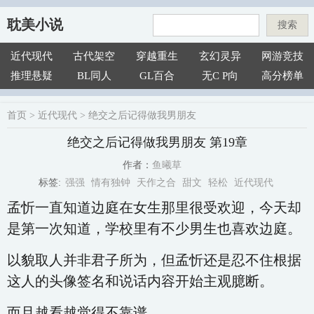
耽美小说
搜索
近代现代
古代架空
穿越重生
玄幻灵异
网游竞技
推理悬疑
BL同人
GL百合
无C P向
高分榜单
首页
>
近代现代
>
绝交之后记得做我男朋友
绝交之后记得做我男朋友 第19章
鱼曦草
作者：
强强
情有独钟
天作之合
甜文
轻松
近代现代
标签:
孟忻一直知道边庭在女生那里很受欢迎，今天却
是第一次知道，学校里有不少男生也喜欢边庭。
以貌取人并非君子所为，但孟忻还是忍不住根据
这人的头像签名和说话内容开始主观臆断。
而且越看越觉得不靠谱。