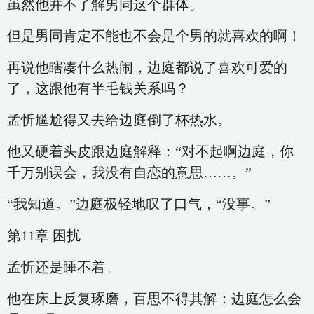
虽然他并不了解男同这个群体。
但是男同肯定不能也不会是个男的就喜欢的啊！
再说他瞎凑什么热闹，边庭都说了喜欢可爱的
了，这跟他有半毛钱关系吗？
孟忻尴尬得又去给边庭倒了杯热水。
他又硬着头皮跟边庭解释：“对不起啊边庭，你
千万别误会，我没有自恋的意思……。”
“我知道。”边庭极轻地叹了口气，“没事。”
第11章 困扰
孟忻还是睡不着。
他在床上反复琢磨，百思不得其解：边庭怎么会