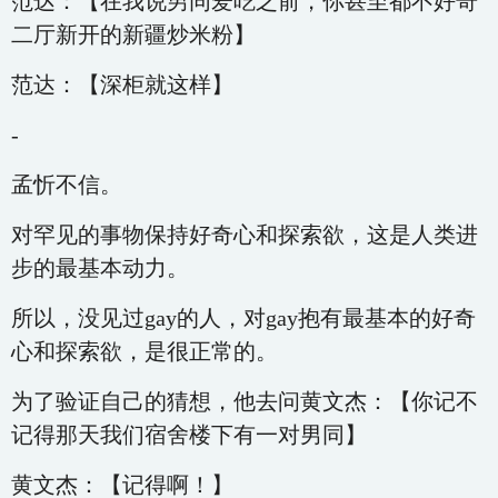
范达：【在我说男同爱吃之前，你甚至都不好奇
二厅新开的新疆炒米粉】
范达：【深柜就这样】
-
孟忻不信。
对罕见的事物保持好奇心和探索欲，这是人类进
步的最基本动力。
所以，没见过gay的人，对gay抱有最基本的好奇
心和探索欲，是很正常的。
为了验证自己的猜想，他去问黄文杰：【你记不
记得那天我们宿舍楼下有一对男同】
黄文杰：【记得啊！】