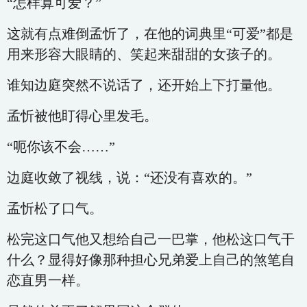
“怎样算可爱？”
这就有点难倒孟忻了，在他的词典里“可爱”都是
用来形容大眼睛的、笑起来甜甜的女孩子的。
谁知边庭突然不说话了，还开始上下打量他。
孟忻被他盯得心里发毛。
“呃你该不会……”
边庭收敛了视线，说：“还没有喜欢的。”
孟忻松了口气。
松完这口气他又想给自己一巴掌，他松这口气干
什么？显得好像那种担心兄弟爱上自己的煞笔自
恋直男一样。