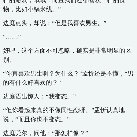
样的游戏，哦哦，而且我们还都喜欢一样的食
物，比如小锅米线。”
边庭点头，却说：“但是我喜欢男生。”
“……”
好吧，这个方面不可忽略，确实是非常明显的区
别。
“你真喜欢男生啊？为什么？”孟忻还是不懂，“男
的有什么好喜欢的？”
边庭语出惊人：“我变态。”
“但你看起来真的不像同性恋呀。”孟忻认真地
说，“而且你也不变态。”
边庭莞尔，问他：“那怎样像？”