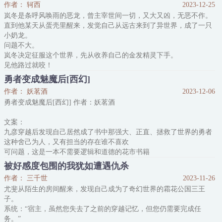
作者： 轲西
2023-12-25
立意：变通是对的，但要保持正直之心。
岚冬是条呼风唤雨的恶龙，曾主宰世间一切，又大又凶，无恶不作。
直到他某天从蛋壳里醒来，发觉自己从远古来到了异世界，成了一只
小奶龙。
问题不大。
岚冬决定征服这个世界，先从收养自己的金发精灵下手。
见他路过就咬！
对方将只有脚踝高的他轻松抱起，摸了摸头。
勇者变成魅魔后[西幻]
嗷呜一把火烧他的书！
作者： 妖茗酒
2023-12-06
对方就地取暖，顺便还烤了肉给他吃。
勇者变成魅魔后[西幻] 作者：妖茗酒
哼哧哼哧飞他脑袋上做窝！
年幼的龙用翅膀包裹身体，迷迷糊糊趴上边睡着了。
文案：
……
九彦穿越后发现自己居然成了书中那强大、正直、拯救了世界的勇者
岚冬发现，他所处的世界是个叫《龙龙成长日记》的游戏，只要好好
这种舍己为人，又有担当的存在谁不喜欢
做任务，就能获取经验值，兑换各种奖励
可问题，这是一本不需要逻辑和道德的花市书籍
向阳花死于黎明之前，高岭之花染上淤泥，跌下神坛
被好感度包围的我犹如遭遇仇杀
他在药物和魔力的双重作用下，变成了男主炫耀的玩具
作者： 三千世
2023-11-26
由高贵圣洁的骑士，变成了连自我意识都难以维持，受本能驱使的低
尤斐从陌生的房间醒来，发现自己成为了奇幻世界的霜花公国三王
级魅魔
子。
知晓未来的九彦气乐了，就算现实不需要逻辑，劳资也要把你这狗比
系统：“宿主，虽然您失去了之前的穿越记忆，但您仍需要完成任
男主给砍了！
务。”
紧接着九彦发现，这具身体被下药的时间似乎比书中要提前不少，