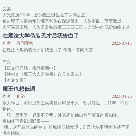
蓉、粉蒸……
文案：
西幻大魔导师：所有人都疯了，涌入西奥多这个小城只为了吃顿好
大光耀历891年，新的魔王诞生在了深渊之底。
的……等等，最后一份蜂蜜烤翅是我的！
被封印了两百余年的邪恶种族自深渊复出，人族不敌，节节败退。
星际上将：奕风太无情了
大军逼至王城，人族圣君独战魔王三日三夜，光明神的庇护始终未曾
降临，直至圣君力竭落败。
在魔法大学伪装天才后我告白了
陷入绝望的人民辱骂他，唾弃他，坚称他的信仰必有不洁。甚至质疑
作者： 有问无答
2023-07-15
信仰本身，任熊熊大火烧毁了布雷特神殿。
在魔法大学伪装天才后我告白了 作者：有问无答
三天后，魔族大军离奇退走。
随之一同消失的，还有圣君的踪迹。
简介：
追悔莫及的人们四处寻觅，可是谁也不知道那素来和善的年轻君王去
【正文已完结，番外更新中】
了哪里。
【接档文《魔王大人是魅魔》详见文案末】
直到春风吹融了神殿
【本文文案】
作为天赋一般的普通人伪装天才需要几步？
魔王也想低调
希尔诺答：两步即可。
作者： 止坠
2023-04-26
第一步，将天才们压在脚下。
别人转世，不说成为王侯将相起码是个人，乾城转世......好嘛，不明
第二步，收获天才们的敬佩。
物体。
众所周知，
一坨，黑乎乎，界限不分明，外表还仿佛自带马赛克的模糊体。
亚弥斯魔法大学里，
模糊体下意识想眨眼——
处于鄙视链顶端的高贵学院是黑魔法学院；
“哦，这可真他喵的棒！”乾城慢三拍发现，自己这坨不明物体甚至还
黑魔法学院里十年来，
没有眼睛。
最优秀的学生是大众偶像希尔诺大师兄；