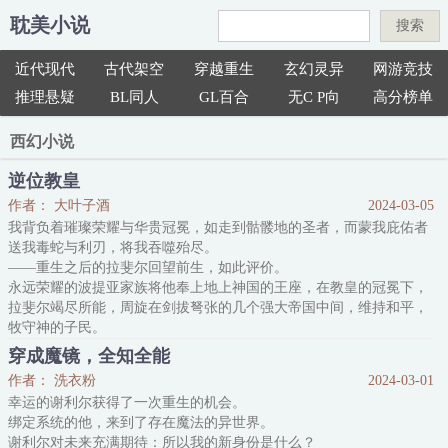
耽美小说
搜索
近代现代
古代架空
穿越重生
玄幻灵异
网游竞技
推理悬疑
BL同人
GL百合
无C P向
高分榜单
西幻小说
逆位教皇
作者： 大叶子酒
2024-03-05
我背负着璀璨荣耀与华贵冠冕，如走到骷髅地的圣者，而蒙我庇佑者
送我毒蛇与利刃，将我吞噬殆尽。
——重生之后的拉斐尔回望前生，如此评价。
永远荣耀的波提亚家族将他奉上地上神国的王座，在教皇的冠冕下，
拉斐尔竭尽所能，周旋在剑拔弩张的几个强大帝国中间，维持和平，
牧守神的子民。
人民称赞他是翡冷翠有史以来最为正直博学的教皇，也是教廷这一袭
穿成魔镜，全知全能
肮脏华服下当之无愧的雪白明珠。
作者： 洗衣粉
2024-03-01
……然后他被毒死于自己的床榻上，利刃穿透心口，死后无人过问。
幸运的谢利尔获得了一次重生的机会。
被残忍谋害的灵魂于时间洪流中哭嚎尖啸，看见史书留给他的唯一评
绑定系统的他，来到了存在魔法的异世界。
价刻薄冷酷：“固
谢利尔对未来充满期待：所以我的新身份是什么？