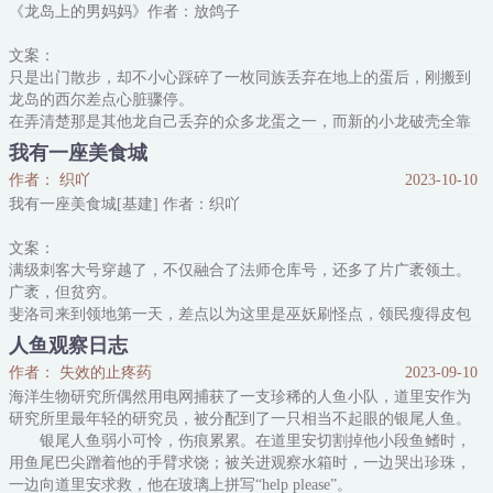
《龙岛上的男妈妈》作者：放鸽子
反正弟弟也不喜欢他，花间诩索性带着哥哥的遗物一起浪迹天涯。
视他为眼中钉的弟弟：“嫂嫂也是哥哥的财产，按兽族的规矩
文案：
只是出门散步，却不小心踩碎了一枚同族丢弃在地上的蛋后，刚搬到
龙岛的西尔差点心脏骤停。
在弄清楚那是其他龙自己丢弃的众多龙蛋之一，而新的小龙破壳全靠
老天赏脸的残酷事实后，他不再多费口舌，而是默默地把能找到的还
我有一座美食城
存活着的蛋都捡了回去。
作者： 织吖
2023-10-10
很快，他就彻底窝在了自己的山洞里，在同族们不理解的目光中亲自
我有一座美食城[基建] 作者：织吖
孵起了蛋养起了小龙崽，成了龙岛上独一无二的男妈妈。
众多同族对这头明明有着他们最爱的闪闪发光的鳞片和优美修长的身
文案：
姿，更是一千多年里唯一出现的黄金龙这不解风情的行为唏嘘
满级刺客大号穿越了，不仅融合了法师仓库号，还多了片广袤领土。
广袤，但贫穷。
斐洛司来到领地第一天，差点以为这里是巫妖刷怪点，领民瘦得皮包
骨。
人鱼观察日志
领民：领主……饿饿……饭饭……
作者： 失效的止疼药
2023-09-10
斐洛司：……行吧。
海洋生物研究所偶然用电网捕获了一支珍稀的人鱼小队，道里安作为
……
研究所里最年轻的研究员，被分配到了一只相当不起眼的银尾人鱼。
土地贫瘠？化肥水车来一套。
银尾人鱼弱小可怜，伤痕累累。在道里安切割掉他小段鱼鳍时，
精灵：没有生命泉水为什么能亩产万斤？！生命树在上！
用鱼尾巴尖蹭着他的手臂求饶；被关进观察水箱时，一边哭出珍珠，
一年两次魔兽潮？红烧爆炒油炸来一本。
一边向道里安求救，他在玻璃上拼写“help please”。
龙：我不是我没有！龙肉一点也不好吃！