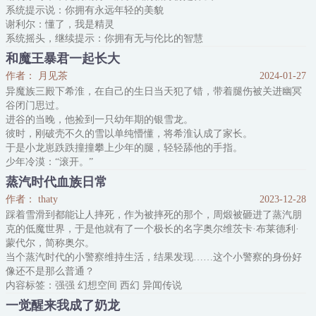
系统提示说：你拥有永远年轻的美貌
谢利尔：懂了，我是精灵
系统摇头，继续提示：你拥有无与伦比的智慧
谢利尔：看来是圣使之类的身份
和魔王暴君一起长大
系统依旧摇头：你全知全能，知晓世界上所有的事情
作者： 月见茶
2024-01-27
谢利尔确定了：不用再猜了，美貌、智慧、全知全能，我一定是光明
异魔族三殿下希淮，在自己的生日当天犯了错，带着腿伤被关进幽冥
神
谷闭门思过。
系统还是摇头：许多人为你疯狂，甚至为了得到你，将你困在身边与
进谷的当晚，他捡到一只幼年期的银雪龙。
你形影不离，不惜发动战争
彼时，刚破壳不久的雪以单纯懵懂，将希淮认成了家长。
谢利尔一顿：等等，这个描述好像有点不太对
于是小龙崽跌跌撞撞攀上少年的腿，轻轻舔他的手指。
少年冷漠：“滚开。”
—
蒸汽时代血族日常
捡到小龙前的希淮：打架惹事、不服管教、叛逆偏激。
作者： thaty
2023-12-28
捡到小龙后的希淮：打架惹事、不服管教、叛逆偏激、按时投喂小
踩着雪滑到都能让人摔死，作为被摔死的那个，周煅被砸进了蒸汽朋
龙、陪小龙玩、哄小龙睡觉。
克的低魔世界，于是他就有了一个极长的名字奥尔维茨卡·布莱德利·
到了小龙能化形的那天，一个粉雕玉琢的瓷娃娃抱住希淮，软声软气
蒙代尔，简称奥尔。
地喊他：“哥哥。”
当个蒸汽时代的小警察维持生活，结果发现……这个小警察的身份好
—
像还不是那么普通？
龙族与异魔族是天生的死敌，两
内容标签：强强 幻想空间 西幻 异闻传说
搜索关键字：主角：奥尔维茨卡 奥尔
一觉醒来我成了奶龙
一句话简介：逗比血族的贫穷生活。