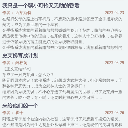
上辈子天天加班最后猝死，是吃也没吃到，玩也没玩过，世界那么大
希尔诺毕业后的亲传导师，
我只是一个弱小可怜又无助的昏君
哪都没去过，冤啊！
是黑魔法学院院长——
作者： 西莱斯特
2023-04-23
今生，尚是不明物体的乾城暗暗发誓，定要做条躺尸的咸鱼，那是小
魔法界首屈一指的大魔法师尤珈。
在祭扫父母的路上出车祸后，不想死的胆小路加答应了金手指系统的
手一撑，咱与世无争。
多重b
契约，成为了异世界的一个暴君。
然而他并不知晓，因为他的“诞生”......
金手指系统满意的看着路加颤颤巍巍的签订了契约，路加的被迫害妄
圣米尔光明主殿柱裂，龙渊之地巨石崩塌，据说从不熄灭的地底
想症状是他挑中他的理由，在系统看来，这种人十分好控制，在异界
过于依赖系统的宿主能更好的让系统吸取能量。
金手指系统满意的看着路加被巨龙吓得喊救命，满意看着路加颤抖的
努力维持暴君形象，满意看着路加压制完贵族教廷转头躲在房间，满
史莱姆育成计划
意的看着路加咬牙开始挖铁矿，满意的看着路加建造了兵工厂……
作者： 醉柠萌
2023-03-29
等等，哪里不对。
【正文完结=3=】
金手指系统这才发现路加并没有被迫害妄想症，而是…
穿成了一只史莱姆，怎么办？
陶元圆原本绑定了武侠系统，幻想成为武林大侠，打倒魔教教主，干
翻各种邪恶势力，成为全武林人士的偶像标杆！
结果因为系统失误，不小心穿进了剑与魔法的世界，成了史莱姆一族
的族长，吃不饱，穿不暖，还要时刻担心被人类追捕……
陶元圆：“……”这就特么离谱。
来给他们凶一个
为了生存，陶元圆不得不带领史莱姆族群维护正义，积攒侠义值，从
作者： 雾十
2023-03-26
人憎狗嫌的魔物成为剑与魔法时代的道德先锋！
阿诺上辈子是个被迫内卷的社畜，这辈子成了只想躺平摆烂的精灵。
他教人族种地，教矮人冶炼，教兽人纺织；向精灵族传播绘本，与亡
也不知道是因为诞生之初意外从母树上摔下，还是现代的灵魂需要和
灵族分享音乐，跟龙族一起制造亮晶晶……