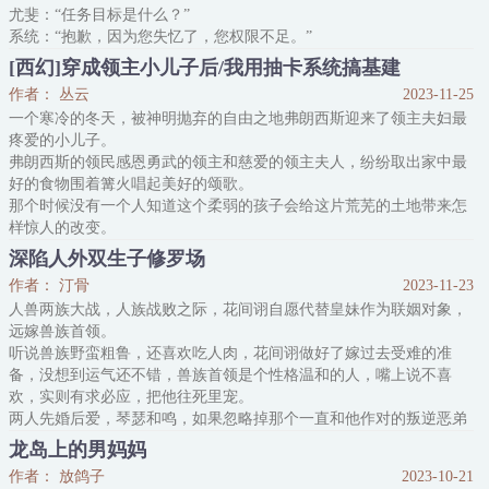
尤斐：“任务目标是什么？”
系统：“抱歉，因为您失忆了，您权限不足。”
尤斐：“那不是爽死了吗？”
[西幻]穿成领主小儿子后/我用抽卡系统搞基建
系统：？？？
作者： 丛云
2023-11-25
想想吧，有这么一款超喜欢的游戏，玩得很上头，但第一次通关没成
一个寒冷的冬天，被神明抛弃的自由之地弗朗西斯迎来了领主夫妇最
功，打出了BE，失去了记忆，忘记了上次玩游戏都做了什么选择。
疼爱的小儿子。
但没关系！现在！他可以重新玩一遍了！！
弗朗西斯的领民感恩勇武的领主和慈爱的领主夫人，纷纷取出家中最
甚至因为失忆被取消了权限，不用管任务，可以随便浪！
好的食物围着篝火唱起美好的颂歌。
还有这种好事？！想想就令人激动。
那个时候没有一个人知道这个柔弱的孩子会给这片荒芜的土地带来怎
样惊人的改变。
伊莱·柯蒂斯·弗朗西斯，来自异世的计算机系大学生灵魂，现年五
深陷人外双生子修罗场
岁，看着自己从迟来的抽卡系统中抽出的卡片陷入了沉思。
作者： 汀骨
2023-11-23
别人禁咒异兽绝世神兵，他土豆甜菜建筑图纸。
人兽两族大战，人族战败之际，花间诩自愿代替皇妹作为联姻对象，
也不对，至少开局系统先给他搞了一条龙。
远嫁兽族首领。
好吧，别人在剑与魔法的世界屠龙寻宝，他就在剑与魔法的世
听说兽族野蛮粗鲁，还喜欢吃人肉，花间诩做好了嫁过去受难的准
备，没想到运气还不错，兽族首领是个性格温和的人，嘴上说不喜
欢，实则有求必应，把他往死里宠。
两人先婚后爱，琴瑟和鸣，如果忽略掉那个一直和他作对的叛逆恶弟
弟的话，生活倒也和谐。
龙岛上的男妈妈
天有不测风云，首领战死了，按照兽族的规矩，弟弟有权继承哥哥生
作者： 放鸽子
2023-10-21
前的一切财产。