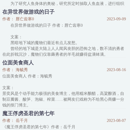
为了研究人鱼身体的奥秘，研究所定时抽取人鱼血液，进行组织
人烟稀少？
切片，甚至进行了毫无人道的病毒抗性测试和强制生殖实验，人鱼痛
户籍登记处值班人员：领主什么时候能扩建办公楼啊？技术移民摇号
在异世界做游戏的日子
苦不堪，接连死去……
抽签都
作者： 唇亡齿寒0
2023-09-09
虽然道里安的心和他的手术刀一样硬，但出于某种复杂的感情
在异世界做游戏的日子 作者：唇亡齿寒0
文案：
黑暗地下城的魔物们最近有点儿发愁。
曾经的地下城是大陆上人人闻风丧胆的恐怖之地，数不清的勇者
在此折戟沉沙，魔物们仅靠薅勇者的羊毛就赚得盆满钵满。
可是自从人类发明那个叫“工业革命”的玩意儿，时代就变了！
位面美食商人
年轻人类宁可进厂拧螺丝也不愿当勇者。地下城渐渐无人问津，
作者： 海毓秀
2023-08-16
穷得叮当响，就连魔王都连夜卷铺盖跑路了。
位面美食商人 作者：海毓秀
众魔物决定破釜沉舟，用最后的魔力从异世界召唤一位新魔王，
拯救没落的地下城。
文案：
召唤成功了。然而这个新魔王和大家想
景奕风是个动手能力极强的美食博主，他用糯米酿醋，高粱酿酒，自
制豆瓣酱、酸笋、泡椒、榨菜……被网友们戏称为不给黑心商赚一分
钱的抠门博主。
就在他成功地用重奶油发酵提炼出黄油之后，位面美食交易器终于找
魔王俘虏圣君的第七年
上了他。
作者： 岳千月
2023-08-07
于是，成天啃黑面包的剑士和魔法师们见识了手抓饼、茶叶蛋、肉夹
《魔王俘虏圣君的第七年》作者：岳千月
馍、水煎包；只喝得起营养液的星际人见识了酱香、泡椒、酸辣、蒜