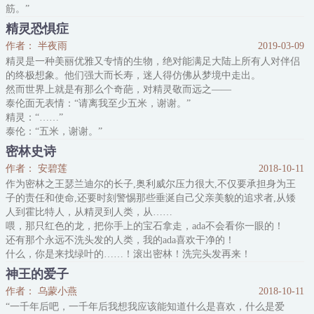
筋。”
这是桑若梦中遇到的友人，本以为只是一个梦，没想到有一天，
精灵恐惧症
梦变成了现实，桑若被友人拉入了巫师世界，遇到了很多个花样吸引
作者： 半夜雨
2019-03-09
他关注的大佬，疑似友人那些“乱跑”的内脏们……
精灵是一种美丽优雅又专情的生物，绝对能满足大陆上所有人对伴侣
攻们：你是爱我的心呢，肝呢，还是肾呢？
的终极想象。他们强大而长寿，迷人得仿佛从梦境中走出。
桑若：……
然而世界上就是有那么个奇葩，对精灵敬而远之——
（西幻偏童话背景，分身情节，攻主体沉睡，器官人化到处乱
泰伦面无表情：“请离我至少五米，谢谢。”
跑，理所当然，都是一个
精灵：“……”
泰伦：“五米，谢谢。”
精灵：“你真有趣，不如来交个朋友？”
密林史诗
泰伦：“……再也不见。”
作者： 安碧莲
2018-10-11
精灵：“咦，别走啊，我还没买完呢！”
作为密林之王瑟兰迪尔的长子,奥利威尔压力很大,不仅要承担身为王
子的责任和使命,还要时刻警惕那些垂涎自己父亲美貌的追求者,从矮
人到霍比特人，从精灵到人类，从……
喂，那只红色的龙，把你手上的宝石拿走，ada不会看你一眼的！
还有那个永远不洗头发的人类，我的ada喜欢干净的！
什么，你是来找绿叶的……！滚出密林！洗完头发再来！
神王的爱子
作者： 乌蒙小燕
2018-10-11
“一千年后吧，一千年后我想我应该能知道什么是喜欢，什么是爱