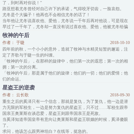
了，到时再对你说！”
路亚想着尤冬曾经对自己许下的承诺，气得咬牙切齿，一脸哀怨。
尤冬是个大骗子！他再也不会相信尤冬的话了！
当年他让尤冬说喜欢他、爱他，尤冬说一千年后再对他说，可是现在
早过了一千年了，尤冬却一直没有说过喜欢他、爱他，他被尤冬给骗
了！尤冬好可恶！
牧神的午后
尤冬真的非常非常可恶，前几日是他们千年之约到日子，他以为终于
作者： 于睫
2018-10-10
可以如愿以偿，听到尤冬向他表白，说他一直做梦都想听的那句“喜
四年前的秋，一个小小的意外，造就了牧神与水精灵短暂的邂逅，注
欢你、爱你”。可……
定了齐歌与于睫一生的纠缠。
满心
「牧神的午后」，在那样的旋律中，他们第一次的遐思；第一次的相
拥；第一次的分离。
「牧神的午后」那是属于他们的旋律；他们的一切；他们的爱情；他
们的命运。
星盗王的逆袭
曲终，水精灵不过被牧神当作一场春梦，曲终即离。
作者： 云长歌
2018-09-30
而现实中，于睫是否也会消失在齐歌的生活里，曲终人散？
重生之后的奚泽只有一个信念，那就是复仇，为了复仇，他一边是潜
力无限的军校生，一边是努力复仇的星盗王，只不过……军校生跟帝
国亲王奥莱斯在谈恋爱，星盗王则跟帝国亲王是死敌。
当奚泽知道帝国皇帝有意向让奥莱斯和星盗王联姻的时候，奚泽傻眼
了。
求问，他该怎么跟男神坦白？在线等，挺急的。