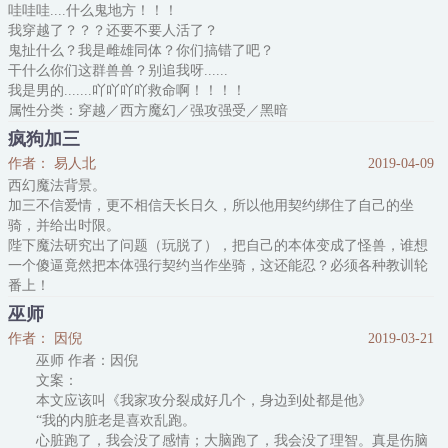
哇哇哇....什么鬼地方！！！
我穿越了？？？还要不要人活了？
鬼扯什么？我是雌雄同体？你们搞错了吧？
干什么你们这群兽兽？别追我呀......
我是男的.......吖吖吖吖救命啊！！！！
属性分类：穿越／西方魔幻／强攻强受／黑暗
关键字：于辛铁 领主 蜥蜴男
疯狗加三
作者： 易人北
2019-04-09
西幻魔法背景。
加三不信爱情，更不相信天长日久，所以他用契约绑住了自己的坐
骑，并给出时限。
陛下魔法研究出了问题（玩脱了），把自己的本体变成了怪兽，谁想
一个傻逼竟然把本体强行契约当作坐骑，这还能忍？必须各种教训轮
番上！
加三：这个傻逼大帝是谁，干嘛没事就找他麻烦？而且对他的事情怎
巫师
么这么清楚？
作者： 因倪
2019-03-21
内容标签： 灵魂转换 奇幻魔幻 异世大陆
巫师 作者：因倪
搜索关键字：主角：加三 ┃ 配角：雷诺斯特
文案：
本文应该叫《我家攻分裂成好几个，身边到处都是他》
“我的内脏老是喜欢乱跑。
心脏跑了，我会没了感情；大脑跑了，我会没了理智。真是伤脑