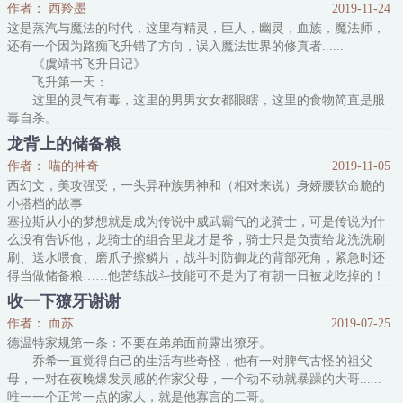
作者： 西羚墨
2019-11-24
次，他发现他掉了一个蛋！
这是蒸汽与魔法的时代，这里有精灵，巨人，幽灵，血族，魔法师，
再然后就被异龙抓回去塞到鲜花窝里，被迫看了蠢毙了的撞墙求偶舞
还有一个因为路痴飞升错了方向，误入魔法世界的修真者......
《虞靖书飞升日记》
飞升第一天：
这里的灵气有毒，这里的男男女女都眼瞎，这里的食物简直是服
毒自杀。
第二天：
龙背上的储备粮
进入魔法学校学本地语言，好多人给我递情书，这里的人真是不
作者： 喵的神奇
2019-11-05
矜持！姑娘的信有234封，男人的信有587封？？？？
西幻文，美攻强受，一头异种族男神和（相对来说）身娇腰软命脆的
第九天：
小搭档的故事
老师真客气，上课发了食材还发锅，我做了素锅与老师分享，老
塞拉斯从小的梦想就是成为传说中威武霸气的龙骑士，可是传说为什
师叫我滚出去？？？
么没有告诉他，龙骑士的组合里龙才是爷，骑士只是负责给龙洗洗刷
第十七天：
刷、送水喂食、磨爪子擦鳞片，战斗时防御龙的背部死角，紧急时还
新来的老师是蛇
得当做储备粮……他苦练战斗技能可不是为了有朝一日被龙吃掉的！
不过为了能够飞上天，忍了吧……等等，他是来骑龙的，不是来被
收一下獠牙谢谢
龙“骑”的喂！
作者： 而苏
2019-07-25
PS.又名《龙背上的肉罐头》、《龙背上的人肉罐头》、《龙骑士不
德温特家规第一条：不要在弟弟面前露出獠牙。
是拿来吃的》、《龙骑士不是储备粮》、《龙骑士是储备粮
乔希一直觉得自己的生活有些奇怪，他有一对脾气古怪的祖父
母，一对在夜晚爆发灵感的作家父母，一个动不动就暴躁的大哥......
唯一一个正常一点的家人，就是他寡言的二哥。