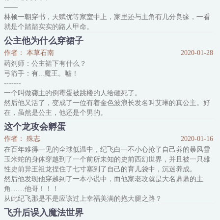
——
……谁知道他学长是失忆读档的黑暗神？！
林顿一朝穿书，天赋优等家室中上，家里还与主角有几分良缘，一看
就是个踏踏实实的路人甲命。
他对此相当的满意，然而就在他推开男主宿舍楼大门准备与他交好投
公主他为什么穿裙子
诚的时候，却发现男主身边的那个人居然长得和他一模一样。
作者： 本草石南
2020-01-28
前期一直是男二好基友人设，直到剧情最后才露出獠牙的大boss微微
药剂师：公主裙下有什么？
一笑：“普林尔维少爷请留步……”
弓箭手：有...魔王。嘘！
林顿顿时寒毛竖起，惊恐的后退两步。
-------
“我身份尊贵，一言一行具号立天地，而
一个叫做龚主的倒霉蛋被跳楼的人给砸死了。
然后他又活了，变成了一位有着金色波浪长发名叫艾琳的真公主。好
在，虽然是公主，他还是个男的。
在大预言师的预言下，我们的公主被迫加入了要去打败魔王的勇者小
这个龙攻会孵蛋
分队。
作者： 殊志
2020-01-16
只是谁都不知道这位公主有一双可以看透本源的眼睛。
在百年难得一见的全球低温中，纪飞白一不小心抢了自己养的暴风雪
只一眼，他就知道那个勇者小分队应该叫做送死小分队！
玉米蛇的身体穿越到了一个前所未知的史前西幻世界，并且被一只雄
那个貌美如花的弓箭手精灵是亡灵法师伪装的，一头翠绿长发的可爱
性史前异王祖龙捏住了七寸塞到了自己的育儿袋中，沉迷养成。
药剂师是那条抓了他三个月的巨龙，一身肌肉的高大剑士其实是个黑
然后他发现他穿越到了一本小说中，而他家老攻就是大名鼎鼎的主
角……他哥！！！
从此纪飞那是不是应该过上幸福美满的抱大腿之路？
并不！他在变成人形后就遭到了饲主异龙的嫌丑抛弃！！！
飞升后误入魔法世界
自闭的纪飞白只好自己开始冒险旅程，直到期间和异龙又纠缠了几