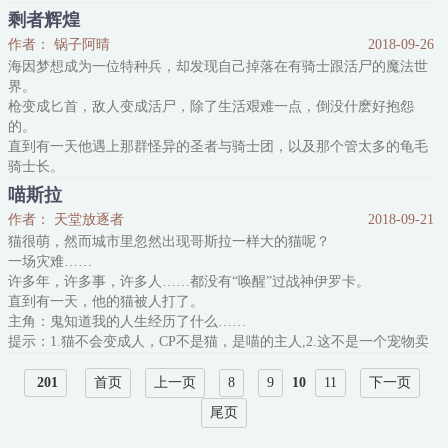
PS：其实这就是一个简单粗暴的重生虐渣爽文，双向暗恋，相爱相
剩者辉煌
杀，1V1主受。
作者： 锅子阿晴
2018-09-26
海因梦想成为一位特种兵，却发现自己掉落在有骑士跟活尸的魔法世
界。
枪变成匕首，敌人变成活尸，除了生活艰难一点，倒没什麽好抱怨
的。
直到有一天他遇上那群怪异的圣者与骑士团，以及那个管太多的龟毛
骑士长。
当爱管闲事的奶妈骑士长，撞上除了杀活尸野外求生存其他一翘不通
喵斯拉
的前军人，
作者： 天堂放逐者
2018-09-21
他们会擦出什麽样的火花呢？
猫很萌，然而城市里忽然出现哥斯拉一样大的猫呢？
这是一个忠诚奶妈骑士长 VS 面瘫萌货特种兵 的故事。
一场灾难……
许多年，许多事，许多人……都没有“唤醒”过战神伊罗卡。
直到有一天，他的猫被人打了。
主角：鬼知道我的人生经历了什么……
提示：1.猫不会变成人，CP不是猫，是喵的主人,2.这不是一个宠物卖
萌文
201
首页
上一页
8
9
10
11
下一页
尾页