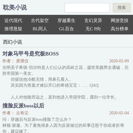
耽美小说
搜索
近代现代
古代架空
穿越重生
玄幻灵异
网游竞技
推理悬疑
BL同人
GL百合
无C P向
高分榜单
西幻小说
对象马甲号是究极BOSS
作者： 质谱仪
2020-02-09
光明圣子希德·切尔特是人们公认的高岭之花，盛世美颜男女通磕，完
胜帝国第一美女。
但据说他冷酷无情，用鼻孔看人。
其实因为害羞才难以开口的希德宝宝：……QAQ
人人对他敬而远之，直到他进入帝国学院，遇到一位学长。
学长黑发血眸，贵族出身，兼具绅士风度与凶残战斗力，还会握
撞脸反派boss以后
着小圣子的手教他绘制法阵。希德宝宝一从象牙塔里出来，就被迷得
作者： 云有尘
2020-02-04
找不着北。
问：穿越后与反派boss撞脸了怎么办？
于是圣子小手一挥，推选学长任职圣骑士长。
林顿:谢邀。为了避免很多人因为反派做过的坏事迁怒于你或者折辱
从此，卡尼亚斯是他手中最锋利护主的剑。
你，建议嫁了。