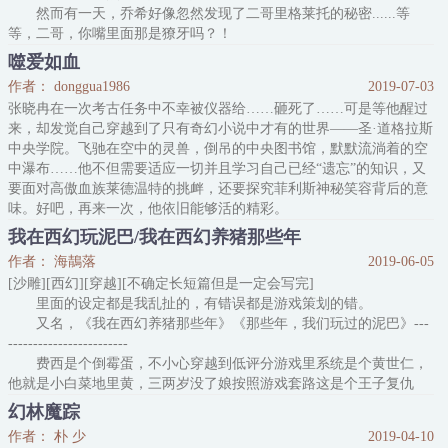
然而有一天，乔希好像忽然发现了二哥里格莱托的秘密......等
等，二哥，你嘴里面那是獠牙吗？！
cp：里格莱托x乔希。
噬爱如血
本文又名《獠牙成长记》人类崽子在吸血鬼家族里养大，轻松欧
作者： donggua1986
2019-07-03
风甜饼，背景全架空。
张晓冉在一次考古任务中不幸被仪器给……砸死了……可是等他醒过
小时候的剧情和长大后的剧情应该各一半一半
来，却发觉自己穿越到了只有奇幻小说中才有的世界——圣·道格拉斯
PS：介于我自己也很难接
中央学院。飞驰在空中的灵兽，倒吊的中央图书馆，默默流淌着的空
中瀑布……他不但需要适应一切并且学习自己已经“遗忘”的知识，又
要面对高傲血族莱德温特的挑衅，还要探究菲利斯神秘笑容背后的意
味。好吧，再来一次，他依旧能够活的精彩。
噬爱如血，你的目光是融入我血液中的种子，一不小心便生根发芽，
我在西幻玩泥巴/我在西幻养猪那些年
绽放的瞬间撕裂整个世界。
作者： 海鶄落
2019-06-05
[沙雕][西幻][穿越][不确定长短篇但是一定会写完]
小白版文案：利比说：“要小心血族的诱惑，因为他们能够持续一个
里面的设定都是我乱扯的，有错误都是游戏策划的错。
月与自己
又名，《我在西幻养猪那些年》《那些年，我们玩过的泥巴》---
------------------------
费西是个倒霉蛋，不小心穿越到低评分游戏里系统是个黄世仁，
他就是小白菜地里黄，三两岁没了娘按照游戏套路这是个王子复仇
记，结果王子不王，是个泥巴人突然有一天，他和泥巴人变成了用舌
幻林魔踪
头疯狂甩对方嘴唇的关系突然有一天，他发现自己的泥巴人好像比自
作者： 朴 少
2019-04-10
己还倒霉，居然是被人害死的害死的泥巴人的阴