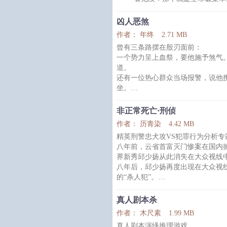
如果逃不掉，那就战斗到最后
“姜斯言？长得这么好看！”
他会在这游戏里加冕为王，
“就是他！破案率高达百分之百
凶人恶煞
交给他都会水落石出。这次市局高
作者： 年终
2.71 MB
点名把他从分局里要过来。”
曾有三条路摆在殷刃面前：
“这么厉害？好想和他学习学习
一个势力呈上血祭，要他施予煞气
“还是算了，据说他是个疯子，
道。
还有一位热心群众当场报警，说他
坐。
千年凶煞·殷先生：谢邀。人在阳
不就是装傻装怂装可怜吗，他可以
非正常死亡·刑侦
维护世间太平的人们 VS 开局咸
作者： 历青染
4.42 MB
无神论者攻 × 最强凶煞受
精英刑警忠犬攻VS犯罪行为分析专
微灵异伪刑侦，无神论老哥碰上至阴
八年前，云省首富灭门惨案在国内
故事。
界新秀邱少扬从此消失在大众视线
强强／HE；日更，每晚19:00更
八年后，邱少扬再度出现在大众视
求生游戏预收→《全
的“杀人犯”。
刻意的避免和警方打交道却牵连进
连环投毒，尸体雕塑，风扇悬尸，
真人剧本杀
碧湖尸坑，直播惊魂，废港自焚···
作者： 木尺素
1.99 MB
俗的离奇案件。
真人剧本演绎推理游戏