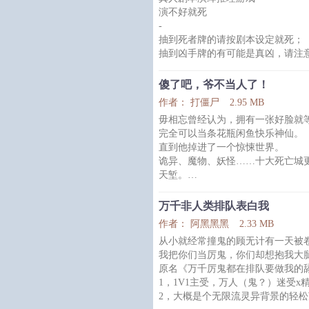
春城市公安局刑侦支队重案大队队
演不好就死
家邱少扬，抽丝剥茧，还原真相
-
抽到死者牌的请按剧本设定就死；
抽到凶手牌的有可能是真凶，请注
侦探请努力带领玩家找出真凶，否
-
傻了吧，爷不当人了！
今天，你拿到凶手牌了吗？
作者： 打僵尸
2.95 MB
【系统提示】
毋相忘曾经认为，拥有一张好脸就
演绎请尊重剧本人设，切勿OOC；
完全可以当条花瓶闲鱼快乐神仙。
推理请以剧本设定为准，切勿发散
直到他掉进了一个惊悚世界。
系统享有最终解释权，祝游戏愉快
诡异、魔物、妖怪……十大死亡城
--
天堑。
攻受：“对A。”
只想咸鱼的毋相忘沉默了：玩我呢
系统：“我要不起。”
其他人开启各式各样的技能点时，
阅读指南
万千非人类排队表白我
了！
1、杨夜攻，顾良受；HE
作者： 阿黑黑黑
2.33 MB
吸血猛蚊了解一下？吸敌人的血加
【--明着骚的攻--VS--闷着骚的受--
从小就经常撞鬼的顾无计有一天被
久！
-
我把你们当厉鬼，你们却想抱我大
大力士蚂蚁了解一下？包你小拳拳
杨夜天生弯；
原名《万千厉鬼都在排队要做我的
什么？还有双头怪、食人鬼、诡异
顾良钢铁直男，
1，1V1主受，万人（鬼？）迷受x精
都没有关系！了解物种的强大吧！
2，大概是个无限流灵异背景的轻