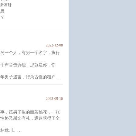
终于逐步揭开了沈君辞身上的秘
啤酒肚
沉思
吗？
装孕妇更是想都不要想
2022-12-08
是另一个人，有另一个名字，执行
小又无助的孕妇
有个声音告诉他，那就是你，你
个鬼跑的孕妇？？？
甜文
中年男子遇害，行为古怪的租户凌
 配角：崽崽 ┃ 其它：
发现，他与凌猎似乎有一个共同的
2023-09-16
什么我所获得的唯一救赎也要被夺
事，该男子生的面若桃花，一张
成立。”
，性格又斯文有礼，迅速获得了全
 悬疑推理
林载川。