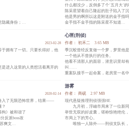
长明堂联手顶级的犯罪行为分析专
在共同破案的过程之中，顾言琛
什么都没少，反倒多了个‘五月大’的
密……
陈采星望着自己隆起的肚子陷入了
整
他是男的啊所以这是附送的金手指
意隐藏身份；
金手指不金手指的陈采星不知道
则接受死亡惩罚
他只知道这个啤酒肚它会变大！
就像……怀孕
心匣[刑侦]
怀孕是不可能怀孕的，大着肚子伪
作者： 初禾二
3.65 MB
2023-02-28
等于拥有了一切。只要长得好，他
季沉蛟曾经反复做一个梦，梦里他
后来
一个他从不曾执行的任务。
思维；
陈采星：嘤嘤嘤人家只是个可怜弱
他看不清那人的面容，潜意识里却
！
鬼怪：大着肚子你一人追着我们五
更是进入这里的人类想活着离开的
叫……
内容标签： 生子 灵异神怪 无限流 
重案队接手一起命案，老房里一名
搜索关键字：主角：陈采星，元九万 ┃
？
猎成为唯一的嫌疑人。
毋相忘的《奇葩猛物手册》发光
携手查案，交集愈深，季沉蛟逐渐
游雾
名字。
作者： 商砚
2.97 MB
2020-02-14
自己的力，没有谁能比蚊蚊更持
“阿豆，为什么幸运的永远是你？为
】
卷入了无限恐怖世界，结果——
现代悬疑推理刑侦强强HE
走？”
腿？
九月初，浮岫市局来了一位新同
打死咆哮活尸！
“血缘的诅咒并不会在每一个个体上
舔狗》被和谐了
举世无双的好皮囊，堪称惊艳绝伦
动植物杀人如麻？
内容标签：强强 业界精英 现代架空
分反派boss攻
市局上下的芳心。
打不死的小强、断肢再
搜索关键字：主角：季沉蛟 凌猎
松苏爽文
唯独一人除外——刑侦支队长，
一