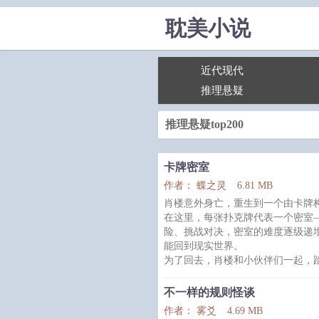
耽美小说
近代现代
推理悬疑
推理悬疑top200
卡牌密室
作者： 蝶之灵
6.81 MB
肖楼意外身亡，重生到一个由卡牌
在这里，每张扑克牌代表一个密室
险、挑战对决，密室的难度逐级递增
能回到现实世界。
为了回去，肖楼和小伙伴们一起，
旅……
不一样的规则怪谈
1、扑克牌+团队密室逃生，主受，
作者： 雾爻
4.69 MB
2、通关可抽卡，卡牌种类诸多，