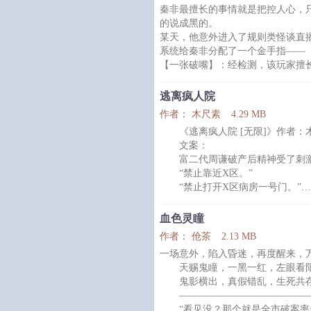
秦非最擅长的事情就是把控人心，
有尽有。
的说成黑的。
某天，他意外进入了规则类怪谈直
内容标签： 强强 幻想空间 无限流
系统给秦非分配了一个金手指——
搜索关键字：主角：肖楼，虞寒江 
【一张破嘴】：经检测，该玩家擅长
楚华英，唐
化，只要将npc好感度刷到100%
看着一个个奇形怪状的鬼怪npc，
逃离疯人院
行吧，处理鬼际关系和处理人际关
作者： 木尺素
4.29 MB
*
《逃离疯人院 [无限]》作者：
某日，怪谈世界的直播间内冒出一
文案：
他发丝柔顺，微笑的弧度标准，一
富二代周谦破产后精神受了刺激
“禁止靠近X区。”
“禁止打开X区病房一号门。”
“禁止接近X区最危险的03X87
这是医院的三条禁令
血色灵瞳
但周谦偏偏全都违反了
作者： 伧茶
2.13 MB
于是他 真·打开了新世界的大
一场意外，陷入昏迷，再度醒来，
——欢迎来到怪物世界
天赐鬼瞳，一黑一红，左眼看阳
“如果我是怪物，你愿意来爱我
鬼影横出，真假错乱，生死共存
·
——————————————
全世界疯人院里的疯子都被卷入
“看见没？那个就是全市破案率