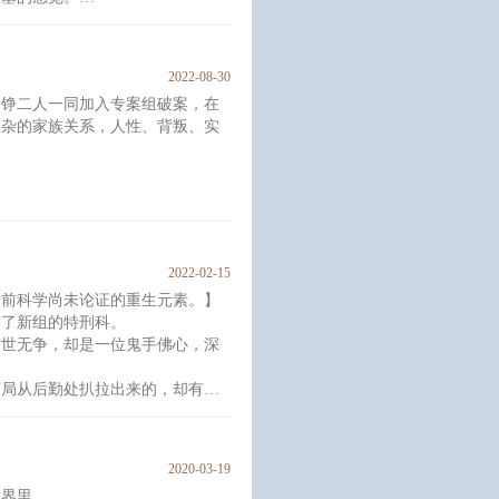
冷真好看！播主快撩，不要怂！
2022-08-30
觉吗？不想感动一下吗？
容铮二人一同加入专案组破案，在
复杂的家族关系，人性、背叛、实
是你就眨眨眼。
2022-02-15
目前科学尚未论证的重生元素。】
了新组的特刑科。
世无争，却是一位鬼手佛心，深
局从后勤处扒拉出来的，却有着
。
一种似曾相识之感。
2020-03-19
，进展为最好的搭档。
世界里