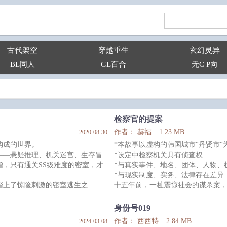
古代架空
穿越重生
玄幻灵异
BL同人
GL百合
无C P向
检察官的提案
作者： 赫福
1.23 MB
2020-08-30
构成的世界。
*本故事以虚构的韩国城市“丹贤市“
——悬疑推理、机关迷宫、生存冒
*设定中检察机关具有侦查权
，只有通关SS级难度的密室，才
*与真实事件、地名、团体、人物、
*与现实制度、实务、法律存在差异
踏上了惊险刺激的密室逃生之
十五年前，一桩震惊社会的谋杀案
多年后，命运将他们再度推向彼此。
峻的检察官，杀人犯的儿子李彩夏成
身份号019
无限流爽文。
了揭开财阀与检方的腐败黑幕，朱
作者： 西西特
2.84 MB
2024-03-08
装备牌、特效牌、召唤牌、工具牌应
的办公室。 随着揭开横跨十五年的