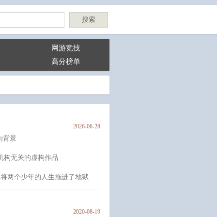
搜索
网游竞技
高分榜单
2026-06-28
为背景
机构无关的虚构作品
，将两个少年的人生拖进了地狱，
 被害者的儿子朱泰善成为冷酷严
则是执着追查真相的搜查官。 为
泰善向李彩夏提出邀请，加入了他
2020-08-19
惊天阴谋，他们也逐渐成为彼此最