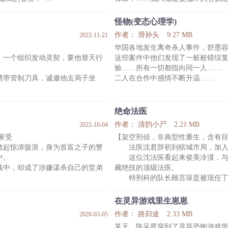
后来安阎在凶宅遇到厉鬼杜鸩。
，就没有他破不了的案，任何案子
弹幕：呜呜呜呜，这个小哥哥真高
怪物(变态心理学)
度重视的那个海边美人鱼案，领导
安阎：抱歉，我认怂。
作者： 滑孙头
9.27 MB
2022-11-21
弹幕：你还记得被鬼撩到心动的感
华国各地发生离奇杀人事件，舒墨
。”
安阎：不敢动，我怕死。
。一个组织发动灵契，要他替天行
这些案件中他们发现了一桩桩错综
经常自言自语，
弹幕：不！你不怕！
验……所有一切都指向同一人……
最后——
携带管制刀具，诚邀他去局子坐
二人在合作中感情不断升温……
安阎：我和杜鸩在一起了。
弹幕：你是被吓傻了还是威胁了？
间刚破封印，只想躺平，我选三。
无限流恐怖沙雕甜文
的。
绝命法医
鱼的灭世鬼王，捉迷藏开始——
作者： 清韵小尸
2.21 MB
2022-10-04
家受
【架空刑侦，非典型性重生，含有
至煞的怪物，合作愉快(?)的探险
掀起惊涛骇浪，身为首富之子的警
法医沈君辞初到槟城市局，加入
中。
这位沈法医看起来俊美冷漠，与
新；完结作品请戳专栏☆
线中，却成了涉嫌谋杀自己的堂弟
藏绝技的顶级法医。
特刑科的队长顾言琛是被现任丁
一桩又一桩的命案无法脱身。
百步穿杨的枪法，过硬的刑侦能力
阉割狂魔，夺命芭蕾，恶灵索命，
第一眼看到沈君辞，顾言琛就有
在灵异游戏里生崽崽
···春城连续出现一桩又一桩惊世骇
沈君辞却对此再三否认。
作者： 路归途
2.33 MB
2020-03-05
他们变成同事，随后又成为邻居
某天，陈采星穿到了灵异恐怖游戏