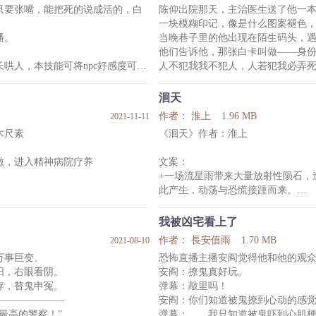
只要张嘴，能把死的说成活的，白
陈仰出院那天，主治医生送了他一
致命的弱点，也是最爱的救赎。
一块模糊印记，像是什么图案褪色，
播。
当晚巷子里的他出现在陌生码头，
 悬疑推理
他们告诉他，那张白卡叫做——身
┃ 配角：陆九川，邵清格，叶棋，
哄人，本技能可将npc好感度可视
人不犯我我不犯人，人若犯我必弄死
，就能得到意想不到的回馈。
他人都是丑逼，全世界只有媳妇最
秦非的太阳穴突突直跳。
年下。
洄天
系……应该没什么不一样吧？
偏现实向，非典型无限流，非爽文
作者： 淮上
1.96 MB
2021-11-11
【！！！】作者会修文改bug，经
木尺素
《洄天》作者：淮上
个画风异常突兀的新人主播。
的会出现内容缺失，上下文衔接不
双琥珀色眼眸澄澈纯净
，进入精神病院疗养
文案：
+一场流星雨带来大量放射性陨石，
此产生，动荡与恐慌接踵而来。
号病人。”
为了稳定社会结构，全球各地纷纷
异能犯罪，保障公共治安。
我被凶宅看上了
申海市大监察官沈酌以冷酷强硬、
作者： 長安值雨
1.70 MB
2021-08-10
门
者们敬畏他，痛恨他，也不得不服
万事巨变。
恐怖直播主播安阎觉得他和他的观
关于他的流言大多集中在两方面，
，右眼看阴。
安阎：撩鬼真好玩。
吗？”
冷沉默但美貌的脸。
，替鬼申冤。
弹幕：敲里吗！
热爱维护核平强得日天日地天生热
——————
安阎：你们知道被鬼撩到心动的感
了一场古怪游戏，
king攻&位高权重美强惨狠一生双
最高的警察！”
弹幕：……我只知道被鬼吓到心肌