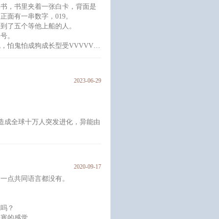
本书，书里夹着一张白卡，背面是
正面有一串数字，019。
遇到了五个等他上船的人。
份号。
，怕鬼怕成狗成长型受VVVVV其
好看，人格障碍攻。
，主受，架空，长篇。
2023-06-29
常更新完会在后面加一段，看了盗版
上的情况，麻烦不要
造成全球十万人突发进化，异能由
成立监察处，旨在用一切力量解决
铁腕高效的行事风格而闻名，进化
2020-09-17
从他。
众一点共同语言都没有。
一是血腥有污点的过往，二是他冰
衷雄竞从来屡竞屡胜轻佻嘴欠的逼
觉吗？
标懒得掩饰的受
梗塞的感觉。