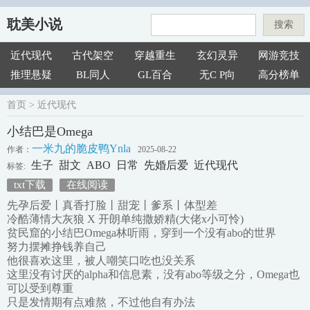
耽美小说
搜索
近代现代
古代架空
穿越重生
玄幻灵异
网游竞技
推理悬疑
BL同人
GL百合
无C P向
高分榜单
首页
>
近代现代
小结巴是Omega
一米九的脆皮鸭Ynla
作者：
2025-08-22
生子
甜文
ABO
日常
先婚后爱
近代现代
标签:
txt下载
在线阅读
先孕后爱丨真香打脸丨甜宠丨爹系丨体型差
冷酷薄情大灰狼 X 开朗单纯撒娇精(大佬x小可怜)
贫民窟的小结巴Omega林听雨，穿到一个没有abo的世界
努力摆摊挣钱养自己
他很喜欢这里，被人嘲笑口吃也没关系
这里没有讨厌的alpha和信息素，没有abo等级之分，Omega也
可以受到尊重
只是发情期有点难熬，不过他自有办法