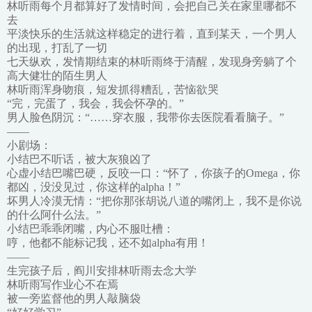
林听雨每个月都算好了发情时间，会把自己关在家里哪都不
去
平淡快乐的生活就这样稳定的进行着，直到某天，一个男人
的出现，打乱了一切
七天纵欢，发情期结束的林听雨终于清醒，发现身旁躺了个
高大健壮的陌生男人
林听雨浑身吻痕，短发抓得糟乱，苦恼欲哭
“完，完蛋了，我会，我会怀孕的。”
男人脸色阴沉：“……穿衣服，我带你去医院看看脑子。”
——
小剧场：
小结巴不听话，被大灰狼凶了
心虚小结巴嘴巴硬，反咬一口：“怀了，你孩子的Omega，你
都凶，没没见过，你这样的alpha！”
坏男人冷漠无情：“把你那张胡说八道的嘴闭上，我不是你说
的什么阿什么法。”
小结巴乖乖闭嘴，内心不服吐槽：
哼，他都不能标记我，还不如alpha有用！
——
生完孩子后，阎川安排林听雨去念大学
林听雨写作业心不在焉
被一旁监督他的男人敲脑袋