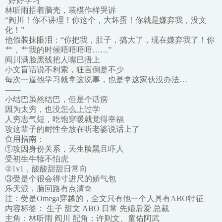
“好好学习”
林听雨捂着脑壳，装模作样哭诉
“阎川！你不讲理！你这个，大坏蛋！你就是嫌弃我，没文
化！”
他假装抹眼泪：“你把我，肚子，搞大了，现在嫌弃我了！你
艹，艹我的时候唔唔唔唔……”
阎川满脸黑线把人嘴巴捂上
小文盲话说不利索，狂言倒是不少
每次一逼他学习就拿这说事，也是拿这家伙没办法…
——
小结巴虽然结巴，但是个话痨
因为太穷，也没怎么上过学
人穷志气短，吃饱穿暖就觉得幸福
攻这辈子的耐性全放在听老婆说话上了
食用指南：
①攻因身份关系，天生脸黑且吓人
受初生牛犊不怕虎
②1v1，酸酸甜甜日常向
③受是个很会得寸进尺的娇气包
乐天派，脑回路有点清奇
注：受是Omega穿越的，全文只有他一个人具有ABO特征
内容标签： 生子 甜文 ABO 日常 先婚后爱 总裁
主角：林听雨 阎川 配角：许则文、童佑阿武