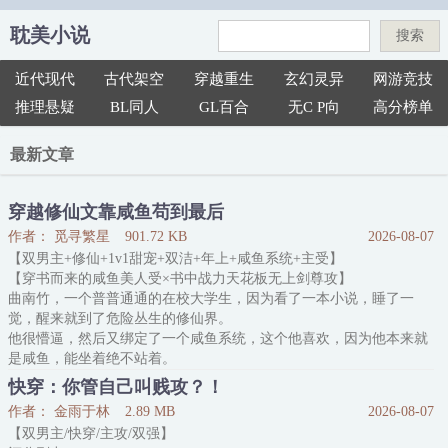
耽美小说
搜索
近代现代
古代架空
穿越重生
玄幻灵异
网游竞技
推理悬疑
BL同人
GL百合
无C P向
高分榜单
最新文章
穿越修仙文靠咸鱼苟到最后
作者： 觅寻繁星
901.72 KB
2026-08-07
【双男主+修仙+1v1甜宠+双洁+年上+咸鱼系统+主受】
【穿书而来的咸鱼美人受×书中战力天花板无上剑尊攻】
曲南竹，一个普普通通的在校大学生，因为看了一本小说，睡了一
觉，醒来就到了危险丛生的修仙界。
他很懵逼，然后又绑定了一个咸鱼系统，这个他喜欢，因为他本来就
是咸鱼，能坐着绝不站着。
有了咸鱼系统，他更加躺平了，每天什么都不干——就是躺着。
快穿：你管自己叫贱攻？！
玄堇渊，书中的战力天花板，无上剑尊，有一天他算到了自己的命定
作者： 金雨于林
2.89 MB
2026-08-07
之人——
【双男主/快穿/主攻/双强】
前期:冷漠，疏离，一股子我不信天命