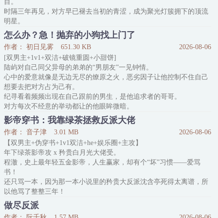
目。
时隔三年再见，对方早已褪去当初的青涩，成为聚光灯簇拥下的顶流
明星。
听完钟庭安的来意后，对方提出一个无理的要求——“可以，前提是
怎么办？急！抛弃的小狗找上门了
你先跪下给我当狗。”
作者： 初日见雾
651.30 KB
2026-08-06
钟庭安二话不说，说跪就跪。
[双男主+1v1+双洁+破镜重圆+小甜饼]
跪下之后，还很认真地叫了两声——“汪汪”。
陆屿对自己同父异母的弟弟的“男朋友”一见钟情。
当年的事，他的确对厉之珩问心有愧。
心中的爱意就像是无边无尽的燎原之火，恶劣因子让他控制不住自己
-
想要去把对方占为己有。
四年前，钟庭安误以为好兄弟的恋情被人插足，于是假意和“情敌”做
纪寻看着频频出现在自己跟前的男生，是他追求者的哥哥。
朋友，试图感化对方。
对方每次不经意的举动都让的他眼眸微暗。
那人是个小他三岁
纪寻不知道陆屿究竟是喜欢他，还是报复同父异母的弟弟。
影帝穿书：我靠绿茶拯救反派大佬
就在他想要告白之际，那人却消失了。
作者： 音子津
3.01 MB
2026-08-06
*
【双男主+伪穿书+1v1双洁+he+娱乐圈+主攻】
五年后，两人再次相遇。
年下绿茶影帝攻 x 矜贵白月光大佬受。
陆屿淡定地说，“大家成年人，这种事情都是你情我愿，希望日后永
程澈，史上最年轻五金影帝，人生赢家，却有个“坏”习惯——爱骂
不相见。”
书！
本以为当初那被他勾搭的男生会识
还只骂一本，因为那一本小说里的矜贵大反派沈含亭死得太离谱，所
以他骂了整整三年！
报应来了。
做尽反派
一睁眼，他成了荒野求生综艺里查无此人的十八线糊咖，饿得眼冒金
作者： 阮千秋
1.57 MB
2026-08-06