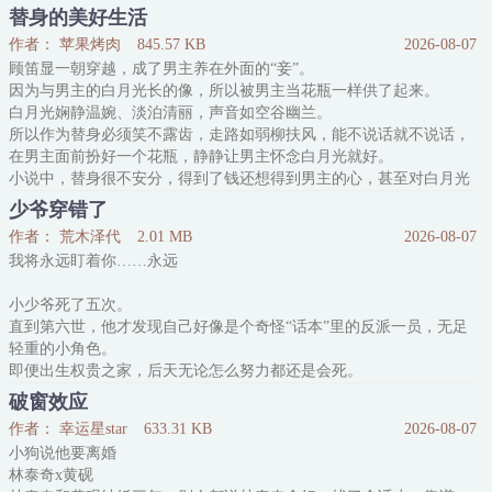
人生三万天，而他在比别人多出的无数个黑夜里祈祷长眠。
替身的美好生活
他并不打算前往雪山赴死，只是想在心中的应许之地好好睡上一觉。
作者： 苹果烤肉
845.57 KB
2026-08-07
雪山下偶遇曾经的老同学，
顾笛显一朝穿越，成了男主养在外面的“妾”。
窦棠婴秉持着心动就撩，撩不动就色诱，色诱不成……
因为与男主的白月光长的像，所以被男主当花瓶一样供了起来。
那就把他拐下山，用红尘腌入味。
白月光娴静温婉、淡泊清丽，声音如空谷幽兰。
然而共伴旅途三千里，窦棠婴认清
所以作为替身必须笑不露齿，走路如弱柳扶风，能不说话就不说话，
在男主面前扮好一个花瓶，静静让男主怀念白月光就好。
小说中，替身很不安分，得到了钱还想得到男主的心，甚至对白月光
下手，男主气愤之下一刀结果了替身。
少爷穿错了
最终恶毒替身死得其所，而男主终于与白月光在一起。
作者： 荒木泽代
2.01 MB
2026-08-07
顾笛显表示这个工作可以接，只要不笑不说话就可以拿钱，哪来的好
我将永远盯着你……永远
事？
于是顾笛显默默把男主送的珠
小少爷死了五次。
直到第六世，他才发现自己好像是个奇怪“话本”里的反派一员，无足
轻重的小角色。
即便出生权贵之家，后天无论怎么努力都还是会死。
而有一个人恰恰相反，无论他怎么选择，总有人自愿帮着他、托着
破窗效应
他。叫他平步青云，走的每条路都是康庄大道。
作者： 幸运星star
633.31 KB
2026-08-07
小少爷：为什么独独要我重活一遍又一遍？
小狗说他要离婚
小少爷：就为了再一次次看我一家人如何被那个人一步步诛灭的？
林泰奇x黄砚
小少爷幽怨地看向那个尚未一飞冲天的人：……哎？