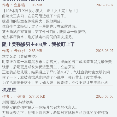
束函清重生一回，惆怅地点起一根烟：……你们的世界好拥挤，我还
作者： 鱼依猫
1.03 MB
2026-08-07
是选择不参与。
【193体育生X长发小美人，正！文！完！结！】
受万人迷属性，重生后比较没有斗志想让自己当背景板却天不遂人愿
曲洺大三实习，在公司附近租了个房子。
的故事。
据说他的新室友体校男大，跟他同龄。
没有同时恋爱，有时间差
体育生早出晚归，过了一星期也没在家露过面。
一号佳丽：温柔邻家队长慕烨（火系异能）
某天曲洺在家直播，穿了件长T恤，腰间系一根腰带。
他去客厅倒水，刚好被走出房间的室友撞见。
室友后退一步，声音颤抖：房东怎么没说我合租对象是女的。
阻止美强惨男主404后，我被盯上了
曲洺：？
作者： 云非邪
2.85 MB
2026-08-07
你再看看呢？
本文又名《异醒失控》
-
时秦正在追一本暗黑系末世后宫文，里面的男主成御简直就是最佳美
曲洺人美声甜，喜欢面无表情地玩游戏，杀对面杀得超神。
强惨，后期更是成长为反派型男主，立志灭世！
他长发披肩，腰细腿长，无数次被弹幕调侃：颜值主播怎么跑来冒充
正追的起劲儿呢，结果碰上了严打被404了，气吐血的时秦文明的问
技术流。
候了一下，就被流氓系统绑进了小说中，强行背上了改文重任。
一局游戏过后，弹幕狂
为了活着离开这个世界，修人设，改剧情，不仅不能让男主黑化灭
世，还要阻止他收妹子，高举一夫一妻制大旗。
抓星星
时秦表示这太难了，谁让他一穿过来，就是即将被男主扭断脖子的丧
作者： 小酒滋
577.50 KB
2026-08-06
尸啊！
刻薄顶流x纯情纨绔
提问：身为丧尸如何跟打丧尸的男主建立深刻的感情羁绊，帮助他感
钟庭安的度假村缺乏一位极具号召力的代言人。
受世间美好，停止黑化的脚
万般无奈之下，他找上前男友，希望对方拯救自己濒死的度假村项