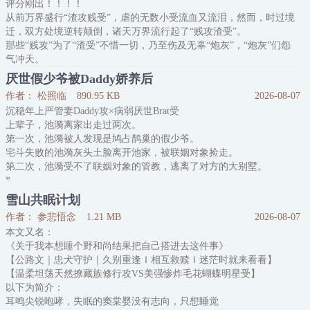
评分刚出！！！！
后期:竹宝，你是我的，不要动
从前万界盛行“渣攻贱受”，虐的无数小受流血又流泪，然而，时过境
预知后事，且
迁，双方处境逆转颠倒，诸天万界流行起了“贱攻渣受”。
那些“贱攻”为了“渣受”不惜一切，乃至伤及无辜“炮灰”，“炮灰”们怨
气冲天。
消除局为消除怨气，派温辞穿越“贱攻”，虐人渣“渣受”，拯救无辜“炮
厌世假少爷被Daddy娇养后
灰”。
作者： 松照临
890.95 KB
2026-08-07
第一个世界…
沉稳年上严管妻Daddy攻×病弱厌世Brat受
系统233：【宿主你是来拯救“炮灰”的，怎么跟“炮灰”在一起了？】
上辈子，池漪离家出走过两次。
温辞：他好看。
第一次，池漪被人发现是鸠占鹊巢的假少爷。
233：【……】
宅斗失败的池漪灰头土脸离开池家，被联姻对象捡走。
第二个世界…
第二次，池漪受不了联姻对象的管教，逃离了对方的大别墅。
233：【为什么又在一起啦？】
*
温辞：我喜
池漪的联姻对象，薄引鹤——池家的商业合作伙伴，沉稳冷静，深不
雪山共眠计划
可测，英俊多金。
作者： 参悲悟念
1.21 MB
2026-08-07
从任何角度来看，他都是个完美的结婚对象。
本文又名：
唯一的问题就是，池漪从小到大都叫他“薄叔叔”。
《关于我本想睡个野和尚结果把自己搭进去这件事》
池漪刚满18岁，还没来得及享受自由的成年生活，就被婚约嫁给了薄
【公路文｜忠犬守护｜久别重逢Ｉ相互救赎Ｉ迷茫时就来看看】
叔叔。
【温柔坦荡天然撩藏族修行攻VS美强惨炸毛花蝴蝶明星受】
抵达薄家的那天，池漪站
以下为简介：
耳鸣尖锐咆哮，失眠的窦棠婴没有志向，只想睡觉