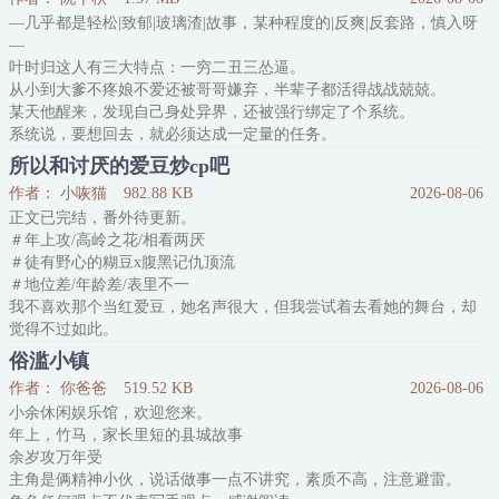
星，镜头都没蹭上。
—几乎都是轻松|致郁|玻璃渣|故事，某种程度的|反爽|反套路，慎入呀
更绝的是，他心心念念的大反派，竟以金主爸爸的身份空降现场！真
—
人帅得惨绝人寰！
叶时归这人有三大特点：一穷二丑三怂逼。
程澈内心：“握草！帅死我了啊啊啊！
从小到大爹不疼娘不爱还被哥哥嫌弃，半辈子都活得战战兢兢。
表面：“沈先生……我好疼……（虚弱绿茶脸）”
某天他醒来，发现自己身处异界，还被强行绑定了个系统。
为
系统说，要想回去，就必须达成一定量的任务。
叶时归没法选择，只能硬着头皮开始了穿梭在各个世界里当反派的生
所以和讨厌的爱豆炒cp吧
活。
作者： 小咴猫
982.88 KB
2026-08-06
只是这当背锅侠的日子吧，真真叫人一言难尽。时不时头顶上就会飞
正文已完结，番外待更新。
来一顶沉重的锅，任你怎么扣都扣不下来。
＃年上攻/高岭之花/相看两厌
比如师弟忽然一天嘶声大喊：师尊！！大师兄想投身魔教！！
＃徒有野心的糊豆x腹黑记仇顶流
叶时
＃地位差/年龄差/表里不一
我不喜欢那个当红爱豆，她名声很大，但我尝试着去看她的舞台，却
觉得不过如此。
直到后来我也签约出道，才知道那样的成就有多么难得。
俗滥小镇
我开始讨厌她，我觉得我的能力不如她差。我只是少了一些机会，现
作者： 你爸爸
519.52 KB
2026-08-06
在的行情不好，如果我能像她一样站到更大的舞台，一定能收获更多
小余休闲娱乐馆，欢迎您来。
的粉丝。可我不能，我已经错过了时代的风口。
年上，竹马，家长里短的县城故事
作为素人我可以评价她没有那么优秀，同为爱豆我只能咬着牙承认她
余岁攻万年受
是值得仰慕的前辈。
主角是俩精神小伙，说话做事一点不讲究，素质不高，注意避雷。
越想越