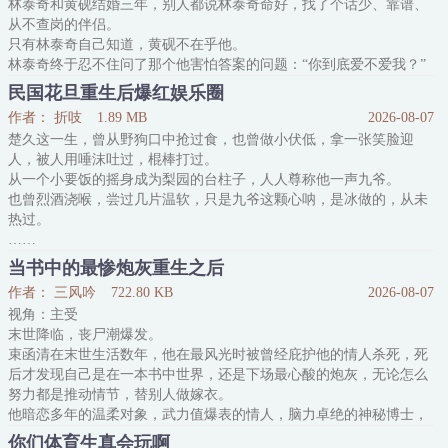
林泰奇和黄砚结婚三年，别人都说林泰奇命好，找了个话少、靠谱、
——等等，既然我知道他被所有人看重的方法，那我先下手为强，去
从不查岗的伴侣。
大佬面前表现
只有林泰奇自己知道，黄砚不在乎他。
林泰奇终于忍不住问了那个他害怕答案的问题：“你到底爱不爱我？”
黄砚沉默了很久。
民国花旦重生后爆红娱乐圈
然后黄砚说：“我没爱过你。”
作者： 折吱
1.89 MB
2026-08-07
标签：HE 追夫 破镜重圆 离婚
楚久这一生，曾从野狗口中抢过食，也曾做小伏低，拿一张笑脸迎
人，被人用唾沫吐过，棍棒打过。
从一个小要饭的摇身成为梨园的台柱子，人人尊称他一声九爷。
也曾烈酒浇喉，尝过几片温软，只是九爷这颗心呐，是冰做的，从未
热过。
……
再睁眼，昔日响当当符州城名角，成了娱乐圈黑料缠身的花瓶小鲜
当书中的最惨炮灰重生之后
肉。
作者： 三风吟
722.80 KB
2026-08-07
小鲜肉漂亮、懦弱，没脑子，偏又虚荣，好攀高枝。
视角：主受
节目里遭人排挤，台上被人一巴掌呼脸上。
末世降临，丧尸潮爆发。
本该是借位，偏是楚久挨的这一巴掌。
束函清在末世生活数年，他在最风光时被曾经庇护他的情人杀死，死
十余年梨园生活，哪一出戏，应该给什么反应，楚九已是深入骨髓。
后才发现自己是在一本书中世界，还是下场最心酸的炮灰，无论怎么
巴掌落下的那一瞬间，
努力都是推动情节，替别人做嫁衣。
他暗恋多年的温柔对象，武力值爆表的情人，脑力卓绝的神秘博士，
全都是这本书里阴郁主角受的后宫团。
你们体育生真会玩啊