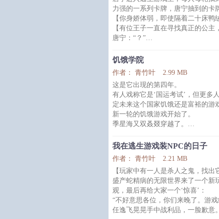
皮脆血薄低攻击，增伤还只对物理
力强的一系列卡牌，唐宁抽到的卡
直是鸡肋中的鸡肋。
【你身娇体弱，即使隔着二十床鸭
组队，缺攻击的只找强力主C，缺
【有位王子一直在寻找真正的公主
的大辅，风系物理增伤？什么垃圾
唐宁：“？”
云时
队友一个接一个领盒饭，唐宁倒在
美的男人从黑暗中风度翩翩地出现
饥饿学院
副本——
作者： 青竹叶
2.99 MB
有一位王子始终存在在副本中，是
这是它出现的第四年。
抽中不能说话设定的卡牌的唐宁，曾
有人戏称它是‘国运考试’，但更多
定未来这个国家饥饿还是富裕的游
新一轮的饥饿游戏开始了。
季星海又双叒叕穿越了。
穿成某个被随机抽中参加‘饥饿游戏
还没搞清楚发生了什么事，一朵哭
我在逃生游戏装NPC的日子
前。
作者： 青竹叶
2.21 MB
干巴菌，学名干巴糙孢革菌，可食
【玩家中有一人是杀人之鬼，找出
与肥瘦相间的猪肉、青辣椒同炒，
盛产蛇精病的无限世界来了一个新
胗的香味。
观，最后再给大家一个‘惊喜’：
“干巴菌炒饭！”
“不好意思各位，你们来晚了。游戏
季星海拿出了锅和铲，还有一碗白
任逸飞晃晃手中战利品，一脸歉意
干巴菌（划掉）美味干巴菌：……