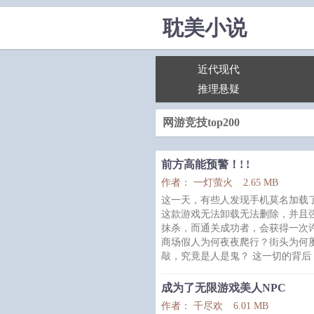
耽美小说
近代现代
推理悬疑
网游竞技top200
前方高能预警！! !
作者： 一灯萤火
2.65 MB
这一天，有些人发现手机莫名加载
这款游戏无法卸载无法删除，并且
抹杀，而通关成功者，会获得一次
商场假人为何夜夜爬行？街头为何
敲，究竟是人是鬼？ 这一切的背后
夏乐天为了活下去，不得不进入游
然后就发现——
成为了无限游戏美人NPC
鬼即将出现时，他的眼前就会出现
作者： 千尽欢
6.01 MB
当鬼隐藏人类当中时，头顶就会出