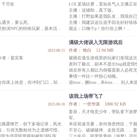
：千尽欢
LOL某场比赛，某知名气人主播正
知道有个鬼隐藏在
恨，但他自己不是好人，不看这一
主播：这辅助，真下饭。
不代表作者三观，谢谢谢谢！
主播：打野如果是我队友，我现在
前期感情戏和
么通关，要么死。
主播：我建议这位选手回去好好练
扮演NPC的特殊玩家，基本活在
观众：口嗨个p！你行你上啊！
主播：爸爸我还真行。
管在哪里都会吸引一些bt狂和偏
观众：嗯嗯嗯:)你行我头砍下来给你
满级大佬误入无限游戏后
几个月后，LPL老牌战队TTC公布
作者： 牧白
12.94 MB
2023-08-15
受一丝委屈的娇气受——已完结
出现在观众的视野里，一手劫玩得
作者：宴宾客
被困在逃生游戏里的玩家们发现这
那么便会被恐怖直播选中。
在爬墙的边缘试探。
差到了极点，副本不是出bug就是惊
MVP赛后采访，所有人屏住呼吸，
就在所有人都以为倒霉蛋新人必死
弹幕上疯狂刷着他的各种死法。
只见男生接过麦，笑着
事情一件比一件惊心动魄。
，弹
在你床上休息，你冲到门口，却听
追boss，捆boss，杀boss……别
处往外看，发现另一只鬼正准备打
劫的吧？
……
该我上场带飞了
的回答中，解方澄选择缓缓抽剑：先把
百里辛发现自己被卷入了诡异游戏
作者： 一世华裳
1000.92 KB
2023-09-18
死。
玩家们在副本里水深火热，被副本
姜辰，天才电竞少年，带队拿下游
等下，谁嗷嗷叫？
军。
五百年，终于作为优秀员工退休
【河神新娘】
ink]展露锋芒，创下多项记录，风光
本应前途无量，奈何身患绝症，于
系统：该副本为角色扮演副本，恭
役，引得无数粉丝为之遗憾可惜。
不甘心、破罐破摔、走投无路……
？这样百八十年后还能来地府继续
的圣女，武力值削弱95%。
师因为违背联盟规则被取消队医资
三十年后，联盟常青的《游梦》迈