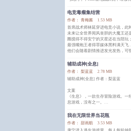
007。
格，基地老板不得已在联盟发布招
解方澄点了点头。
围争议。
再睁眼，他进
电竞毒瘤集结营
“什么？招聘？工资开多少？”
作者： 青梅酱
1.53 MB
“众所周知，KID非常穷，别去。”
首席战术师林延穿进电竞小说，此
“维修师那么少，你开这个工资在骗
未来让全世界闻风丧胆的大魔王还
而没过多久，KID基地真招到一个
圈搅得不得安宁的灾星还在当陪玩
维修师戴着帽子看不清脸，穿着宽
最强嘴炮王者得罪媒体黑料满天飞
他们会随着剧情推进发光发热，可
脱不了炮灰的命运。
林延这人就是见不得人才被糟蹋。
辅助成神[全息]
电竞职业真人秀开启，他砸钱成立
作者： 梨蓝蓝
2.78 MB
综艺粉们：？？？这回家战队是捡
辅助成神[全息] 作者：梨蓝蓝
直到所有对手被GH的骚战术气到
联盟入
文案
《生息》，一款生存冒险游戏。一
息游戏，没有之一。
云时，一个刚退役的连冠电竞选手
境——穷，穷到连饭都吃不起的程
我在无限世界当花瓶
戏。
作者： 甜画舫
3.53 MB
进入《生息》后，系统给云时自动
唐宁进入逃生游戏里，每人每轮抽