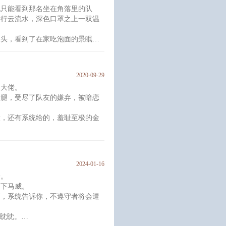
拿到手软、人人闻之丧胆的联赛
也只能看到那名坐在角落里的队
畅行云流水，深色口罩之上一双温
有，玩够了就回来训练！
像头，看到了在家吃泡面的景眠。
力当世界冠军？？”
2020-09-29
....”
装大佬。
后腿，受尽了队友的嫌弃，被暗恋
。
设，还有系统给的，羞耻至极的金
“嘤。”
2024-01-16
了厉鬼！？
一。
的下马威。
则，系统告诉你，不遵守者将会遭
了喂！
视眈眈。
常努力装弱。