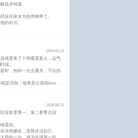
在解说并转播。
口的千万别点进来，以及角色三观
已经挂在泉水为他弹钢琴了。
练他的补兵。
踢。
新中单选手，染着张扬蓝发的男生
2024-02-23
出神入化，谁见谁死，女粉们纷纷
次游戏里来了个倒霉蛋新人，运气
悚S级。
一脸期待地看着这位新鲜血液。
无疑时，他却一次次通关，干出的
人来游戏是历劫，他来是让游戏boss历
中。
2020-08-23
怪物追得嗷嗷叫。
梦职业联赛第一、第二赛季总冠
巅峰退役。
喜玩家，您抽到的角色是缠绵病榻
姜辰决然赌命，选择冰冻自己。
出大胆的一步，成为全球第一款全