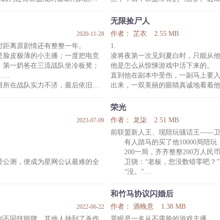
不久
聘公告，瞬间就在联盟中引起大范
息网游。
众玩家沸腾，退坑的、退役的、新
无限捡尸人
姜辰从冰冻中苏醒，带着未凉的热
作者： 芷衣
2.55 MB
2020-11-28
——
时距离原剧情还有整整一年。
1.
傻子啊？”
方景行，游梦职业联赛的人气队长
是脸皮极薄的小主播；一度把电竞
凌将夜第一次见到夏白时，只能从
维修师。
的退役生活。
；第一奶爸在三流战队坐冷板凳；
他是怎么从惊悚游戏中活下来的。
松的长袖，隐约能看
开服当日，嗷嗷待哺的粉丝终于等
……
直到他在副本中受伤，一副马上要
方景行配合
惜所在战队实力不济，最后依旧摆
出来，一双美丽的眼睛真诚地看着
水，“你的尸体可以给我吗？”
凌将夜：“？”
荣光
GH俱乐部，东挑西拣凑了个队。
夏白歪了歪脑袋，身后出现一个个虎
作者： 龙柒
2.51 MB
2023-07-09
破烂的吗？
的尸体可以给我吗？”
前联盟新人王、现陪玩骚话王——
吐血，只能眼睁睁看着他们拿到职业
凌将夜沉默了。
有人踏马的买了他10000局陪玩
2.
200一局，齐齐整整200万人民
夏白和同伴被其他玩家关在停尸间
经公测，便成为星网公认最难的全
卫骁：“老板，您没数错零吧？”
同伴：“我心跳好快。”
“没。”
夏白：“我也是。”
，初来星际就面临了从未有过的囧
“您让我陪玩一万局？”
两人非常默契地互看
度。不得已，他只好重新踏进游
“嗯。”
和竹马协议闪婚后
卫骁玄幻了，就在他以为自己碰
作者： 酒晚意
1.38 MB
2022-06-22
生成的是一个风系增伤辅助。
心时他知道了对方身份。
到不同技能牌。其他人抽到了杀伤
景眠是一名从不露脸的游戏主播。