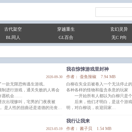
古代架空
穿越重生
玄幻灵异
BL同人
GL百合
无C P向
我在惊悚游戏里封神
作者： 壶鱼辣椒
7.94 MB
2020-09-30
了一款无限恐怖逃生游戏。
白柳在失业后被卷入一个无法停止
强制进行游戏，通关失败的人将会
各种各样的怪物和蕴含杀意的玩家
许愿机会……
一开始所有人都以为白柳只是个
屡次出现惨叫，宅男的门夜夜被
后来，他们才明白，是这个游戏
， 是人性的扭曲还是道德的沦丧？
明，对白柳说，欢迎回家
戏。
恐怖神明非人类美攻*特别爱钱
参考了跑团，scp，克系世界观
我行让我来
：【前方高能预警！！！】
阅读注意事项：
作者： 酱子贝
1.54 MB
2023-05-19
现高亮字体【↓我就是鬼】
大男主无限流爽文，6哥天下第一