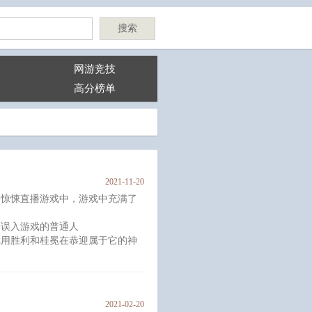
搜索
网游竞技
高分榜单
2021-11-20
的惊悚直播游戏中，游戏中充满了
误入游戏的普通人
用胜利和桂冕在恭迎属于它的神
随便炸场有点疯受
2021-02-20
且万人迷，所有人对他又爱又