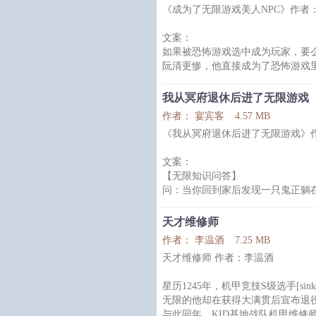
《成为了无限游戏美人NPC》作者
游戏玩家：这游戏太可怕了，我才
文案：
如果被恐怖游戏选中成为玩家，要
阮清更惨，他直接成为了恐怖游戏里
片头曲。
而且最惨的是他的体质十分诡异，不
我从冥府退休后进了无限游戏
执狂的注意。
作者： 宴宾客
4.57 MB
游戏1【恐怖直播间】阴沉且不能
《我从冥府退休后进了无限游戏》
欠了债的总是要还的，一旦欠了债
第一个就被选中的阮清：“……”
文案：
阮清被选中后，在看不见的直播间
【无限知识问答】
然而当直播间镜头移到阮清脸上时
问：当你回到家后发现一只鬼正躺
见门外传来诡异的声响。你从猫眼
开你的家门。此时该怎么办？
天才维修师
在一众“躲进鞋柜”、“躲进厨房”
作者： 李温酒
7.25 MB
床上那只打死，再把电梯里那个打
天才维修师 作者：李温酒
*
解方澄兢兢业业在地府工作了一千
星历1245年，机甲竞技S级选手[s
了。
无限的他却在获得大满贯后宣布退
上司和蔼地问他：要不要重回人间
与此同年，KID基地战队机甲维修