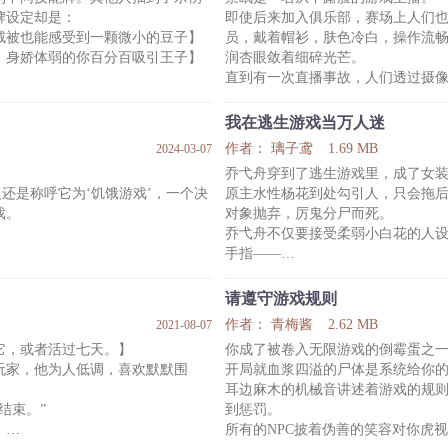
攻击有效，奶更是一滴都没有。简
这竟然是他的前队长、那位冠军
牌设定却是：
即使后来加入俱乐部，赛场上人们
大魔王陆封！
绒被也能感受到一颗微小的豆子】
员，戴着帽衫，肤色冷白，操作流
辅助的，有的是全属性增益还能加奶
卫骁：“对不起打扰了告辞！”
，身娇体弱的你百分百吸引王子】
润杏眼敛着细碎光芒。
职业也想来躺？
陆封拎住想跑的小混蛋：“玩够没
直到有一次直播事故，人们透过摄
后来卫骁一战成
血泊里陷入了死亡的梦境，一个俊
当晚，直播间炸锅了。
，抱起了沉睡的爱人，为他打通了
“真人？！这是什么神仙颜值！！”
我在逃生游戏当万人迷
“明明可以靠脸吃饭，却偏偏想凭实
作者： 璃子鸢
1.69 MB
2024-03-07
唐宁所能抓住的唯一的救命浮木。
“看他安静吃泡面的样子，麻麻心要化了..
乔弋舟穿到了逃生游戏里，成了女
经颤抖着在对方掌心写下 “不要走
“怎么可以这么乖！”
人还是称呼它为‘饥饿游戏’，一个决
原主水性杨花到处勾引人，只会拖
......
戏。
对象抛弃，厉鬼分尸而死。
几秒后，直播间里传来开锁的声音
乔弋舟不仅要接受柔弱小白花的人
直播间瞬间鸦雀无声。
手指——
镜
’的倒霉蛋。
[嘤一下力量max，厉鬼也能伤。]
唧唧的灰黑带褶干巴菌出现在他面
于是……
请遵守游戏规则
乔弋舟忍住极大羞耻，一拳打下去：
作者： 青梅酱
2.62 MB
2021-08-07
。
队友：小老弟，你怎么一锤就锤死
它，或者活过七天。】
你成了被卷入无限游戏的倒霉蛋之
有腊牛肉、火腿、鱼鲞、风鸡、鸭
队友：“小心又来一只鬼！
玩家，他为人低调，喜欢默默围
开局就血浆四溢的尸体是系统给你
乔弋舟（超小声）：“嘤！嘤！嘤！”
耳边麻木的机械音讲述着游戏的规
队友：……啊啊啊，三锤下去嗝屁
结束。”
到惩罚。
米饭。
—
。
所有的NPC披着伪善的笑容对你虎
！！！
为了不暴露自己，乔弋舟每天都非