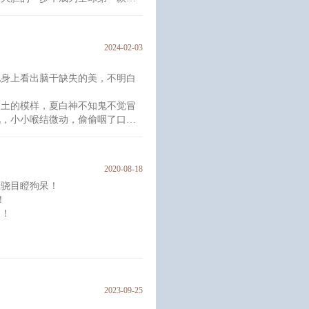
粉、老粉，纷纷涌入游戏。
血，一脚踏了进去。
2024-02-03
，荣誉满载，功成身退，开启美好
他身上看出脑干缺失的美，不明白
到了他们方队开播，狂刷礼物。
入土的模样，夏白神不知鬼不觉冒
他，小小喉结微动，偷偷咽了口
视眈眈的死尸，再次礼貌问：“你
2020-08-18
卫骁目瞪狗呆！
！
币！
，阴风卷起满屋尸体上的白布。
上傻子冤大头，连哄带骗玩得开
2023-09-25