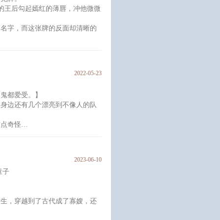
的王后勾起嫣红的薄唇，冲他微微
，分明就是个傻der。”
名字，而这张牌的反面却清晰的
2022-05-23
是鬼都爱受。】
，身边还有几个漂亮到不像人的队
绝对的虚无之境。
有点奇怪
最高那座塔上被黑色长矛钉死在
样
。
2023-06-10
童子
材生，穿越到了古代成了寡嫂，还
奇怪的buff
ps：*****】