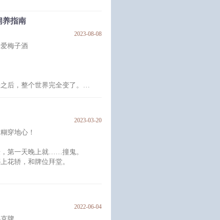
愁云惨淡。
梦说想换坟。
饲养指南
进墓地当晚，就遇见了怪事。
2023-08-08
，就是我的人，你跑不掉了。”
最爱梅子酒
肥半吊子神棍受
来之后，整个世界完全变了。
文后日更。
合睡觉的世界，变得危机四伏。
。
2023-03-20
三餐，定期打扫卫生，给每只幼崽
，糊穿地心！
扔了。
摄，第一天晚上就……撞鬼。
绑上花轿，和牌位拜堂。
面饲养着一群小怪物。
吓得花容失色、瑟瑟发抖，就连观
盒，对面色狰狞的女鬼说道：“**
2022-06-04
扑克牌。