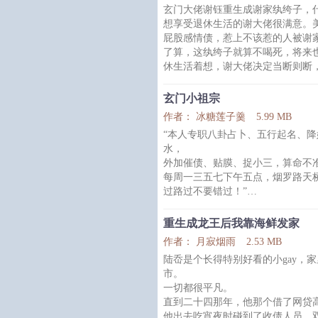
玄门大佬谢钰重生成谢家纨绔子，
后来，他真咸鱼活下来了，npc对
想享受退休生活的谢大佬很满意。
妈，他胸腔里还装着花神血淋淋的
屁股感情债，惹上不该惹的人被谢
“……”
了算，这纨绔子就算不喝死，将来
对宁
休生活着想，谢大佬决定当断则断
那个最不能招惹的！
傅明行是傅家太子爷，位高权重，
玄门小祖宗
义之心，就算最近屡走霉运，天降
作者： 冰糖莲子羹
5.99 MB
了，也坚决不相信神鬼之说。这天
“本人专职八卦占卜、五行起名、
大师的模
水，
外加催债、贴膜、捉小三，算命不
每周一三五七下午五点，烟罗路天
过路过不要错过！”
冥界钉子户洛青莲得了个热乎的身
本打算享受人生，却不料总有麻烦
重生成龙王后我靠海鲜发家
袖子当神棍，算命捉鬼下墓倒斗样
作者： 月寂烟雨
2.53 MB
洛青莲苦着脸：“九哥哥太难追，
陆岙是个长得特别好看的小gay，
太行。”
市。
容九霄：“呵呵。”
一切都很平凡。
后来再问洛青莲有什
直到二十四那年，他那个借了网贷
他出去吃宵夜时碰到了收债人员，