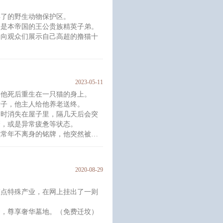
得了的野生动物保护区。
是阴婚。
全是本帝国的王公贵族精英子弟。
后爱 欢脱 玄幻 强强 情有独钟 甜
，向观众们展示自己高超的撸猫十
吃剩下的瓜皮就让他好看。
的狮子，长寿是太子，栓子是公爵
2023-05-11
，他死后重生在一只猫的身上。
毛是谁？
辈子，他主人给他养老送终。
再多的甜言蜜语，你也回不了地
定时消失在屋子里，隔几天后会突
靡，或是异常疲惫等状态。
枫常年不离身的铭牌，他突然被带
，颜寄云发现，他可以在这个世界
2020-08-29
限流逃生背景，非纯主宠感情流
。
，请大家慎入；
搞点特殊产业，在网上挂出了一则
套，尊享奢华墓地。（免费迁坟）