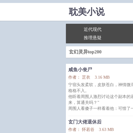
耽美小说
近代现代
推理悬疑
玄幻灵异top200
咸鱼小丧尸
作者： 芷衣
3.16 MB
宁宿头发柔软，皮肤苍白，神情微
格格不入。
他听着周围人激烈讨论这个副本的
来，算通关吗？”
周围人看傻子一样看着他：可惜了
进副本后，宁宿真的开始咸鱼，过
城堡上露出阴森骷髅头，宁宿会捡
玄门大佬退休后
瀑布变成血，他用小奶锅接了炖汤
作者： 怀若谷
3.63 MB
偶尔还给地上爬的鬼怪做件小衣裳