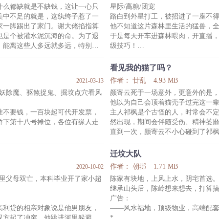
什么都缺就是不缺钱，这让一心只
星际/高糖/团宠
他黏黏糊糊，鬼主跟在他身后叫妈
我操。
美中不足的就是，这纨绔子惹了一
路白到外星打工，被招进了一座不
心脏。
这时的他才知道所谓的“隐婚”其实
家一脚踢出了家门。谢大佬掐指算
他不知道这片森林里生活的猛兽，
关键词get：阴亲 HE结局 灵异 先婚
也是个被灌水泥沉海的命。为了退
于是每天开车进森林喂肉，开直播
宠 爽文
，能离这些人多远就多远，特别是
级技巧！
直到王室下令警告他，再给小王子
杀伐果断，还有一颗坚定的唯物主
路白愣住，谁是小王子？
看见我的猫了吗？
横祸，连准备订婚的对象都被拐走
保护区掌权者：你身边那只叫富贵
作者： 廿乱
4.93 MB
2021-03-13
家里人给他找了个大师驱邪，看着
之子，黑蛋和大白是军长。
降妖除魔、驱煞捉鬼、掘坟点穴看风
颜寄云死于一场意外，更意外的是
路白瑟瑟发抖：那……我最爱的大
他以为自己会顶着猫壳子过完这一
帝国亲王殿下一怔：你要知道，说
准不要钱，一百块起可代开发票，
主人祁枫是个古怪的人，时常会不
球。
桥下第十八号摊位，各位有缘人走
然出现，期间会伴随受伤、精神萎
总结：这就是个猛兽
直到一次，颜寄云不小心碰到了祁
体夺舍重生，来到现代社会，
入了一个奇怪的世界。
事找上门来，他只能重操旧业捋起
先不论这个世界有多奇怪、多危险
迁坟大队
样行，要问他有什么烦恼——
变回人了！
作者： 朝邶
1.71 MB
2020-10-02
我其实怀疑他中看不中用，有点儿不
◆受是颜寄云，攻是主人祁枫；无
家里父母双亡，本科毕业开了家小超
陈家有块地，上风上水，阴宅首选
文，篇幅比较长，感情戏巨巨巨慢
继承山头后，陈岭想来想去，打算
◆本文
广告：
高利贷的相亲对象说是他男朋友，
——风水福地，顶级物业，高端配
双方起了冲突，他跳进河里躲避时
*