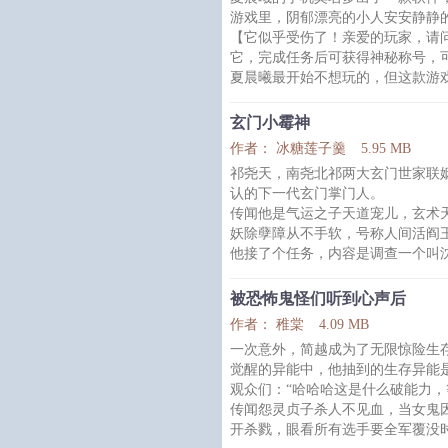
游戏里，阴郁漂亮的小人安安静静
【它似乎受伤了！亲爱的玩家，请
它，完成任务后可获得神秘称号，
夏晨曦最开始不想玩的，但这款游
殊不知，正处于深渊世界的并没有
界，却被看不见的手摸了头，还给
玄门小霉神
祂努力维持着表面上的乖巧无害，
作者： 冰糖莲子羹
5.95 MB
人！
祁尧天，南尧北祁两大玄门世家联
夏晨曦怎么也没想到有一天醒来，
认的下一代玄门掌门人。
传闻他是气运之子天道宠儿，玄术
妖除孽障从不手软，号称人间活阎
他接了个任务，内容是调查一个叫
沈飞鸾，戴罪一族沈家后人，祖上
家、秦家、昆仑仙宫、南疆巫族等
被恐怖鬼怪们听到心声后
宗派。
作者： 稚棠
4.09 MB
沈飞鸾是个倒霉蛋，字面意义上的
一次意外，简越成为了无限惊险生
不光他自己倒霉，靠近他的人也倒
觉醒的异能中，他抽到的生存异能
经高人指点，沈飞鸾下山寻福缘，
观众们：“哈哈哈这是什么破能力，
传闻怨灵贞子杀人不见血，当女鬼
开杀戮，眼看所有选手要全军覆没