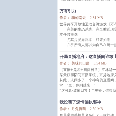
不幸溺死，变成了一条龙。
而后，他整个世界都不一样了。
万有引力
--朋友，龙养的海鲜你接触过吗？
作者： 骑鲸南去
2.81 MB
一句话简介：整个大海都是我的养
世界共享开放性互动交流游戏《万
完美的生态系统、完全贴近现实
食用指南：
本任君挑选
一、架空世界，当前世界法律法规
尤其是灵异副本，好评如潮
别，无论在哪，都请遵守法律法规
几乎所有人都以为自己在玩一款
二、主角陆岙以保护海洋为己任
直到某天，数以百万计的人看到
三、全文节奏较慢，作
【sun.exe未响应。如果您继
开局直播地府：这直播间谁敢
【您想结束这个进程吗？】
作者： 美味的口蘑
5.54 MB
【结束进程 取消】
【直播➕鬼差➕阴间日常】江林是
1、1v1，外冷内热微天然美人
某天获得阴间直播系统，宣扬地府
场，he
从此，人间多了一个神奇的直播间
2、攻有一半乌克兰血统，但是
常：“鬼：你别过来！”
“这可真·致郁日常！”“主播，你
我？”
“无常大人，又有人在作死，你快给
我投喂了深情偏执邪神
事？十八层地狱了解一下？
作者： 月兔捣药
2.50 MB
夏晨曦的手机莫名多出了一款软件