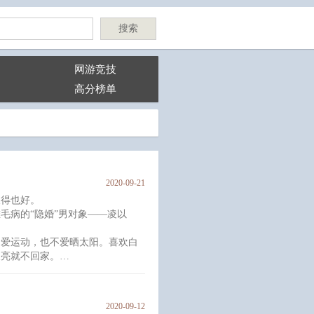
搜索
网游竞技
高分榜单
2020-09-21
长得也好。
毛病的“隐婚”男对象——凌以
不爱运动，也不爱晒太阳。喜欢白
天亮就不回家。
空冒出来打着哈欠道：“兄弟，时
2020-09-12