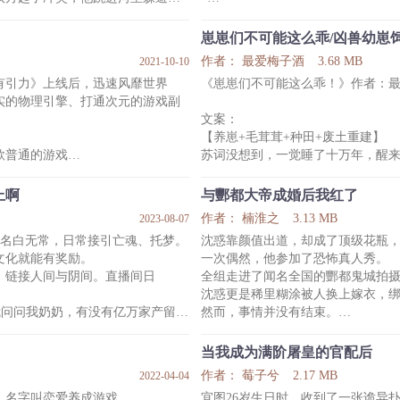
江家地位显赫，万事顺遂，最近却
死了不知多少年的老祖宗，突然托
崽崽们不可能这么乖/凶兽幼崽
陈岭接下这笔单子，成功将骨灰埋
作者： 最爱梅子酒
3.68 MB
2021-10-10
殖场！
总听见有人在耳边说：“迁了我的坟
有引力》上线后，迅速风靡世界
《崽崽们不可能这么乖！》作者：
的物理引擎、打通次元的游戏副
注意：
文案：
及动物保护名单与现实世界有所区
【养崽+毛茸茸+种田+废土重建】
1、心眼比针小鬼界大佬攻x胆比天
普通的游戏
苏词没想到，一觉睡了十万年，醒
2、单元故事，灵异文，不恐怖，开
天际线上出现了一个对话框
天红了，地裂了，原本山清水秀适
3、一
续等待，程序可能会响应】
而最最最离谱的是，他自己也变了
上啊
与酆都大帝成婚后我红了
变成了一个育崽所的饲养员？
作者： 楠淮之
3.13 MB
2023-08-07
饲养员的工作内容如下：每天投喂
一名白无常，日常接引亡魂、托梦。
沈惑靠颜值出道，却成了顶级花瓶
受x外热内冷略疯批美人攻，双控
写成长记录……
文化就能有奖励。
一次偶然，他参加了恐怖真人秀。
苏词看了一眼，就随手把员工手册
，链接人间与阴间。直播间日
全组走进了闻名全国的酆都鬼城拍
不秃（
哪里需要这么麻烦？
沈惑更是稀里糊涂被人换上嫁衣，
-
帮我问问我奶奶，有没有亿万家产留给
然而，事情并没有结束。
传闻中，狱星上有一座育崽所，里
剧组再次撞鬼，直播间里面的明星
他们的父母都是星际罪犯，被正
他科普一下地狱。”……作死？搞
众也吓得连忙捂住小被子。
当我成为满阶屠皇的官配后
只有沈惑面不改色，拿起一旁的化妆
作者： 莓子兮
2.17 MB
2022-04-04
姐，你妆花了，我给你补补。”
，名字叫恋爱养成游戏。
宜图26岁生日时，收到了一张诡异