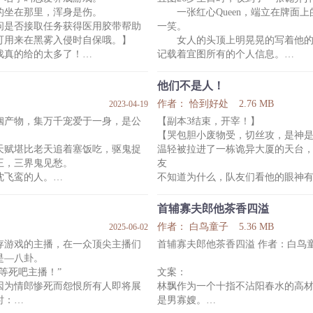
所有人：“？！”
的坐在那里，浑身是伤。
一张红心Queen，端立在牌面上
直播间里的观众：“这他喵，哪是花瓶
问是否接取任务获得医用胶带帮助
一笑。
然后，女鬼真的乖巧坐着
可用来在黑雾入侵时自保哦。】
女人的头顶上明晃晃的写着他的
戏真的给的太多了！
记载着宜图所有的个人信息。
名字的祂，原本想要毁灭这个世
性别：男
了无数的关怀。
年龄：26
他们不是人！
背地里却发疯般的想要找到那个
能力等级：Q
作者： 恰到好处
2.76 MB
2023-04-19
配偶：黑桃king
姻产物，集万千宠爱于一身，是公
【副本3结束，开宰！】
自己的桌子上出现了食物
宜图一愣，配、配……偶？
【哭包胆小废物受，切丝攻，是神
玩游戏么，送老攻的那种哦。
天赋堪比老天追着塞饭吃，驱鬼捉
温轻被拉进了一栋诡异大厦的天台
二
王，三界鬼见愁。
友
四座高耸挺拔的A字塔，伫立在
沈飞鸾的人。
不知道为什么，队友们看他的眼神
而宜图身边站着的挺拔男人，和
得罪过的同行有祁家、尧家、白
“你是什么东西？”
其上的至高赌徒石像，有着一模一
等几乎所有排的上名号的玄门世家
温轻小声说：“那个……我是人。”
首辅寡夫郎他茶香四溢
说完，队友们看他的眼神更奇怪了
作者： 白鸟童子
5.36 MB
2025-06-02
倒霉蛋。
温轻：？？？
存游戏的主播，在一众顶尖主播们
首辅寡夫郎他茶香四溢 作者：白鸟
霉，所以号称人间小霉神。
你们不是人吗？
是—八卦。
以求逆天改
后来……温轻发现他们真不是人
等死吧主播！”
文案：
*
因为情郎惨死而怨恨所有人即将展
林飘作为一个十指不沾阳春水的高
历尽艰难通过第一个副本，温轻拿到了
时：
是男寡嫂。
系统：【所有非人类都会对你心生好感，