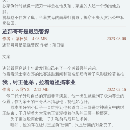
头。
=====
抄家倒计时就像一把刀一样悬在他头顶，家里的人还一个劲拖他后
陀思：我为了世界和平。
腿。
哒宰：我为了横滨安定。
贾赦忍不住发了疯，当着贾母的面暴打贾政，揭穿王夫人贪污公中私
乱步：我为了社长的愿望。
卖祭田。
赤松流：所以你们一起来揍我？
事后，贾赦怒极吐血，觉醒了原身给他的植物系异能。
=====
迹部哥哥是最强警探
他在府养病，王夫人的事迹已经传遍京城。
四个剧本男人凑到一起打麻将的故事。
作者： 落日猿
4.03 MB
2023-08-06
异能觉醒后，贾赦叫嚣着要与贾政分家，封了东大院关起门过自己的
迹部哥哥是最强警探 作者：落日猿
日子，生活舒心越变越年轻。
~
“圣上，贾将军培育出了亩产千斤的粮食，理应封赏。”
cp的话，应该是哒宰吧。
文案
“可是贾将军行事嚣张，经常当街打人，此等品性如何能得到圣上封
赏。”
迹部景原穿越十年后发现自己有了一个叫景吾的弟弟。
他看看武士南次郎的比赛连胜新闻和著名影后有希子息影嫁给著名推
理小说家工藤的新闻，再看看比自己小了十岁正在喝奶吐泡泡的弟弟
我，纣王他弟，拉着道祖搞事业
景吾，幽幽的叹了口气：“我才不想当犯罪分子呢！”
作者： 云霄YX
2.13 MB
2022-02-16
他绑定了一个“犯罪大师系统”，系统说只要他出现在各种犯罪现场，
帝二代子升对自己的穿越非常满意。他一出生就坐到了极为尊贵的
就可以获得各种犯罪技能，成为世界最强犯罪大师。
位置，作为帝王的三哥从不猜忌他，视他如心肝。
会经常出现在犯罪现场的，不是罪犯就是警察。
原本美好的小日子一直维持到他知道自己三哥是封神演义中的纣
作为迹部家的大少爷，他还有一个叫景吾的弟弟，他好好的富二代生
王结束，子升望着力大无穷正宠溺摸着他头的三哥一脸懵逼。
活不过，不去打网
为了更改殷商命数，子升鞍前马后拜仙求神。
哪知，他的存在让纣王提前“昏庸”，只是昏庸的对象变了。