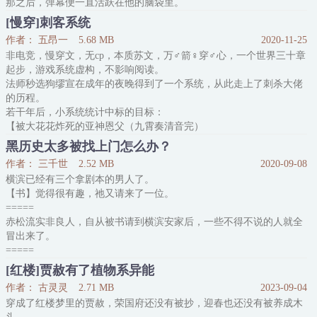
那之后，弹幕便一直活跃在他的脑袋里。
·
[慢穿]刺客系统
他第一次见五条时——
作者： 五昂一
5.68 MB
2020-11-25
[最强组合第一次见面，合影！]
非电竞，慢穿文，无cp，本质苏文，万♂箭♀穿♂心，一个世界三十章
[呜呜呜呜呜呜又是为挚友组流泪的一天，我暴风哭泣]
起步，游戏系统虚构，不影响阅读。
[小杰，这可是你命中注定的One and only、灵魂伴侣啊！]
法师秒选狗缪宣在成年的夜晚得到了一个系统，从此走上了刺杀大佬
夏油君：嗯？灵魂伴侣
的历程。
若干年后，小系统统计中标的目标：
【被大花花炸死的亚神恩父（九霄奏清音完）
被狙击枪狙死的联邦元首（爱深则责切完）
黑历史太多被找上门怎么办？
被小老虎咬死的吸血鬼首领（烈日猛虎行完）
作者： 三千世
2.52 MB
2020-09-08
被双刃捅肾捅死的医院鬼王（双刃裂鬼蜮完）
横滨已经有三个拿剧本的男人了。
被长剑斩首而死的魔族魁首（朝阳白凤鸣完）
【书】觉得很有趣，祂又请来了一位。
被轻剑重剑抡死的黑龙龙王（黑甲撼龙庭完）
=====
被隐刃献祭性命的暗夜帝王（明光耀长夜完）
赤松流实非良人，自从被书请到横滨安家后，一些不得不说的人就全
冒出来了。
=====
陀思：我知道自己不是好人。
[红楼]贾赦有了植物系异能
哒宰：我也不是什么好人。
作者： 古灵灵
2.71 MB
2023-09-04
赤松流：我同样不是什么好人。
穿成了红楼梦里的贾赦，荣国府还没有被抄，迎春也还没有被养成木
乱步：对不起我是个大好人。