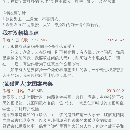
学，在这间灰扑扑的“和尚”学校里成长、打拼、壮大、JQ的故事……
4.第二卷 「冒险卷-1」中的一些原创人物的设定颇有争议，这里稍微
解释一下。
注解&预防针：
因为小说连载很长，所以铺设伏笔的时间会隔得很远，一些
1.原创男主，主角受，不喜慎入。
2.希望看到CP是教授、大V、德拉科的筒子请立刻转台。
3.本文非生子文，无论包子还是馒头都没有，关注这点的读者请看仔
我在汉朝搞基建
细了。
作者： 云长歌
5.98 MB
2021-05-21
4.CP设定的是威克多.克鲁姆。本文乃很慢的慢热文、而且是又臭又长
问：爹是汉武帝妈是陈阿娇是什么感受？
的慢热文，
刘谈：谢邀，人在汉朝，刚下时光机，有点晕，这个问题，如果
是穿越之前问我，我要喷提问的人无知，陈阿娇有个毛的儿子，现
内容标签：HP 穿越时空 奇幻魔幻 异国奇缘
在……哎，有些作者为了红真是什么都敢写。
搜索关键字：主角：海姆达尔（里格），威克多
如果有人想要体验一个处心积虑想废后的爹，一个处心积虑想废
配角：隆梅尔，斯诺
太子的妈，我可以把位置让给你，真的。
————
(鼠猫同人)龙图案卷集
顺便补充几点：
作者： 耳雅
7.49 MB
2019-06-21
第一，陈阿娇陈皇后，她是重生的。
龙图阁，北宋时期建造，内藏各种书画、典籍、卷宗，有些接近于今
第二，现在太子是我哥刘据。
天的图书馆。龙图阁最有名的一位“馆长”，就是仁宗时期的龙图阁直
第三，其实我亲妈是后宫某氏。
学士，开封府尹包拯。
PPS：本文穿平行世界汉朝，许多地方与历史不符，切勿当真
这个故事是虚构的（废话！），讲的是鼠猫这一大家子，破解龙图阁
内典藏古代悬案卷、以及各地州城府县送来的未破悬案的故事。
鼠猫古代探案故事，保留了诡行里面的大部分人物，但这个故事是和