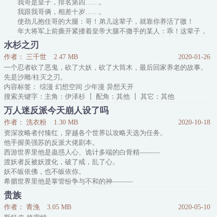
我哥是皇子，排名第四……。
个异世界乱窜的故事。
我跟我哥俩，相差十岁……。
排雷：
使劲儿抱住哥的大腿：哥！弟儿这辈子，就靠你养活了嗷！
1.主角是个正
年大将军上前撕开紧搂着皇帝大腿不撒手的某人：乖！这辈子，
我养活你就好。
水杉之刃
注：本文穿越重生，历史架空，内容虚拟，谢绝考据，如有雷
作者： 三千世
2.47 MB
2020-01-26
同，实属巧合。
一个忍者砍了恶鬼，砍了大妖，砍了大筒木，最后回家养老的故事。
清十四的奋斗史的关键字：清十四的奋斗史，初吻江湖，清穿重
先是沙雕/柱灭之刃。
生，胤祯，年羹尧，雍正帝，康熙帝
内容标签： 综漫 幻想空间 少年漫 异想天开
搜索关键字：主角：伊泽杉 ┃ 配角：其他 ┃ 其它：其他
万人迷反派今天崩人设了吗
作者： 洗衣粉
1.30 MB
2020-10-18
资深攻略者付臻红，穿越各个世界以攻略天选为任务。
他手握美强苏的反派大佬剧本。
西游世界里他是蛊惑人心、诡计多端的白骨精———
渡妖者反被妖渡化，破了戒，乱了心。
妖不皈依佛，也不皈依你。
希腊世界里他是掌管纷争与不和的神———
所有的修罗场皆因他而起。
贵族
众神都想得到他，有他在的地方就有争夺。
作者： 青浼
3.05 MB
2020-05-10
综漫世界里他是邪气魔性的川上富江———