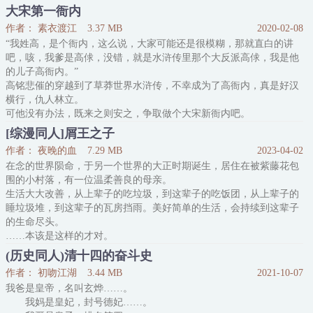
诡行游龙系列完全分离的，没任何关系，所以大家不要看串了，情节
大宋第一衙内
上也没有任何延续性，独立全新的故事。
作者： 素衣渡江
3.37 MB
2020-02-08
内容标签：七五 恐怖 欢喜冤家 江湖恩怨
“我姓高，是个衙内，这么说，大家可能还是很模糊，那就直白的讲
搜索关键字：主角：展昭，白玉堂 ┃ 配角
吧，咳，我爹是高俅，没错，就是水浒传里那个大反派高俅，我是他
的儿子高衙内。”
高铭悲催的穿越到了草莽世界水浒传，不幸成为了高衙内，真是好汉
横行，仇人林立。
可他没有办法，既来之则安之，争取做个大宋新衙内吧。
内容标签： 穿越时空 古典名著 朝堂之上 古代幻想
[综漫同人]屑王之子
搜索关键字：主角：高铭，花荣 ┃ 配角：高俅，梁山众 ┃ 其它：水
作者： 夜晚的血
7.29 MB
2023-04-02
浒传
在念的世界陨命，于另一个世界的大正时期诞生，居住在被紫藤花包
围的小村落，有一位温柔善良的母亲。
生活大大改善，从上辈子的吃垃圾，到这辈子的吃饭团，从上辈子的
睡垃圾堆，到这辈子的瓦房挡雨。美好简单的生活，会持续到这辈子
的生命尽头。
……本该是这样的才对。
然而他有一个人称屑王的生父——无惨。
(历史同人)清十四的奋斗史
一个不把儿子和妻子当人的绝世大渣男。
作者： 初吻江湖
3.44 MB
2021-10-07
命运的转折，从某个无良地主强抢地皮，乱挖紫藤树开始。
我爸是皇帝，名叫玄烨……。
-
我妈是皇妃，封号德妃……。
总之，这是一个从念的世界转世到大正时期结束了鬼的时代后又在各