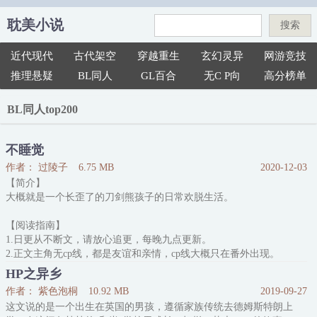
耽美小说
搜索
近代现代
古代架空
穿越重生
玄幻灵异
网游竞技
推理悬疑
BL同人
GL百合
无C P向
高分榜单
BL同人top200
不睡觉
作者： 过陵子
6.75 MB
2020-12-03
【简介】
大概就是一个长歪了的刀剑熊孩子的日常欢脱生活。
【阅读指南】
1.日更从不断文，请放心追更，每晚九点更新。
2.正文主角无cp线，都是友谊和亲情，cp线大概只在番外出现。
3.『日常卷』为主，前面日常卷以本丸生活为主，后面日常卷以冰帝
HP之异乡
校园为主。
作者： 紫色泡桐
10.92 MB
2019-09-27
主题就是日常欢乐温暖风生活，没什么主线。
这文说的是一个出生在英国的男孩，遵循家族传统去德姆斯特朗上
『冒险卷』和『回忆卷』为五熊退成长日常的补充分线小剧情。