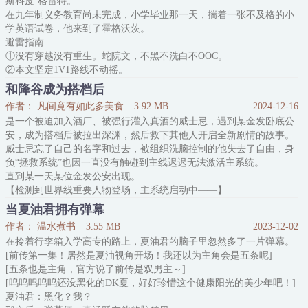
斯科皮·格雷特。
明面上是冰帝的校医，实际上却是酒厂的真正boss。
在九年制义务教育尚未完成，小学毕业那一天，揣着一张不及格的小
……
学英语试卷，他来到了霍格沃茨。
传说他始乱终弃了港黑的首领，转身又在众目睽睽之下吻了港黑的帽
避雷指南
子架。
①没有穿越没有重生。蛇院文，不黑不洗白不OOC。
……
②本文坚定1V1路线不动摇。
传说他的异能力是
③CP为DM/SG（Draco·Malfoy/Scorpio·Grater）
和降谷成为搭档后
④没有修真没有修仙没有金手指，当然，也没有汤姆苏。
作者： 凡间竟有如此多美食
3.92 MB
2024-12-16
⑤欢迎跳坑。
是一个被迫加入酒厂、被强行灌入真酒的威士忌，遇到某金发卧底公
内容标签： HP 魔法时刻 天之骄子
安，成为搭档后被拉出深渊，然后救下其他人开启全新剧情的故事。
搜索关键字：主角：斯科皮·格雷特/德拉科·马尔福 ┃ 配角： ┃ 其
威士忌忘了自己的名字和过去，被组织洗脑控制的他失去了自由，身
它：
负“拯救系统”也因一直没有触碰到主线迟迟无法激活主系统。
直到某一天某位金发公安出现。
【检测到世界线重要人物登场，主系统启动中——】
因为名柯原著动画而对金发公安抱有初始好感的威士忌，向卧底先生
当夏油君拥有弹幕
展露出他毫无保留的信任，但零却对这份信任不知所措，却也无可奈
作者： 温水煮书
3.55 MB
2023-12-02
何。
在拎着行李箱入学高专的路上，夏油君的脑子里忽然多了一片弹幕。
（明明可以可以轻易逃脱，却被金发男人步步紧逼直至退到墙角
[前传第一集！居然是夏油视角开场！我还以为主角会是五条呢]
[五条也是主角，官方说了前传是双男主～]
[呜呜呜呜呜还没黑化的DK夏，好好珍惜这个健康阳光的美少年吧！]
夏油君：黑化？我？