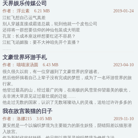
妲己：大王您看，这是新上供的布料，穿在臣妾身上好不好看？
天界娱乐传媒公司
纣王：好看，若此布料制衣穿在子升身上，子升定会俊俏不少。
作者： 浮云素
6.21 MB
2019-01-24
来人，将这些衣料给子升送去。
江虹飞想自己运气真差
妲己：……
别人穿越直接成霸道总裁，轮到他就一个皮包公司
还得将一群想要信仰的神仙包装成大明星
孔宣：长成本座这样想要红还不容易？
江虹飞谄媚脸：要不大神咱先开个直播？
……
孔宣直播成网红，孙悟空、赤尻马猴、通臂猿猴、六耳猕猴组四猴天
文豪世界环游手札
团，二郎神成功夫巨星，七夕鹊打包
作者： 喵喵滚汤圆
6.43 MB
2023-04-10
很久很久以前，有一位穿越到了文豪世界的穿越者。
1.孔宣是攻
然后他怀揣着自己上辈子没有完成的梦想，成为了一名环游世界的旅
2.副cp杨戬X孙悟空（互攻）
行家。
3.发现bug，欢迎指出
他登过最高的山，经过最广的海，在南极的风雪里仰望最美的极光，
4.如果不合口味请点击右上角叉叉，我们有缘再见
去非洲大草原见证过最壮观的迁徙……
5.空口鉴抄最为致命，请鉴抄者自带调色盘，谢谢！
他走过无数的国家，认识了无数璀璨动人的灵魂，送给过许许多多的
内容标签： 洪荒 传奇
人一本以他们的异能为名的书籍。
搜索关
我在故宫装猫的日子
“如果在二十年前，有人对我说：有一个旅行家仅仅凭借自己的人格
作者： 洛娜215
3.05 MB
2019-11-10
魅力，就足以影响世界。我只会以为这是笑话。在二十年后，我则会
夏安然是一个以编织梦境为主要能力的新生妖怪，阴错阳差以猫形潜
说，这是一个不可复制的伟大奇迹。”
入故宫。
总的来说，只是一个有关于浪漫和梦想的旅行
作为新时代的好妖怪，他只能以替器灵编织梦境为修炼之法。