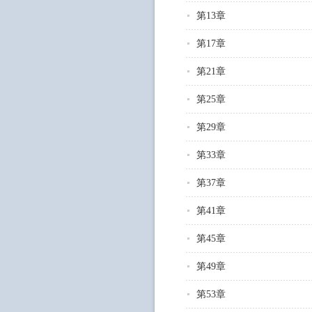
第13章
第17章
第21章
第25章
第29章
第33章
第37章
第41章
第45章
第49章
第53章