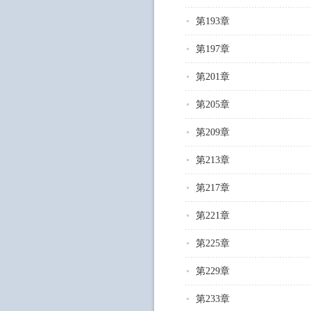
第193章
第197章
第201章
第205章
第209章
第213章
第217章
第221章
第225章
第229章
第233章