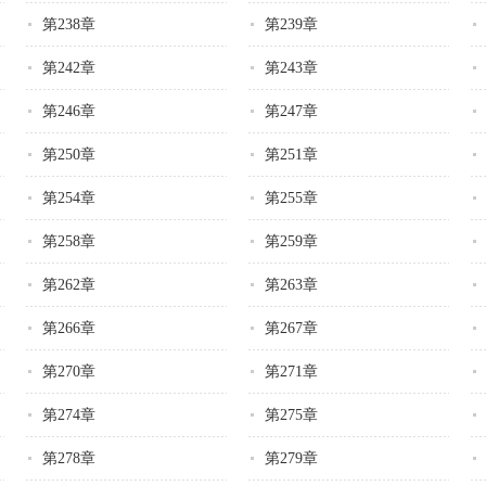
第238章
第239章
第242章
第243章
第246章
第247章
第250章
第251章
第254章
第255章
第258章
第259章
第262章
第263章
第266章
第267章
第270章
第271章
第274章
第275章
第278章
第279章