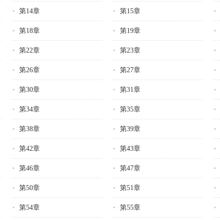
第14章
第15章
第18章
第19章
第22章
第23章
第26章
第27章
第30章
第31章
第34章
第35章
第38章
第39章
第42章
第43章
第46章
第47章
第50章
第51章
第54章
第55章