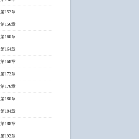
第152章
第156章
第160章
第164章
第168章
第172章
第176章
第180章
第184章
第188章
第192章