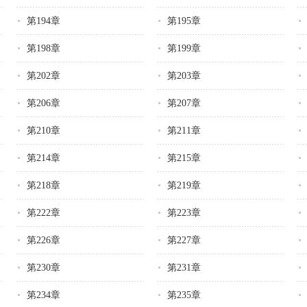
第194章
第195章
第198章
第199章
第202章
第203章
第206章
第207章
第210章
第211章
第214章
第215章
第218章
第219章
第222章
第223章
第226章
第227章
第230章
第231章
第234章
第235章