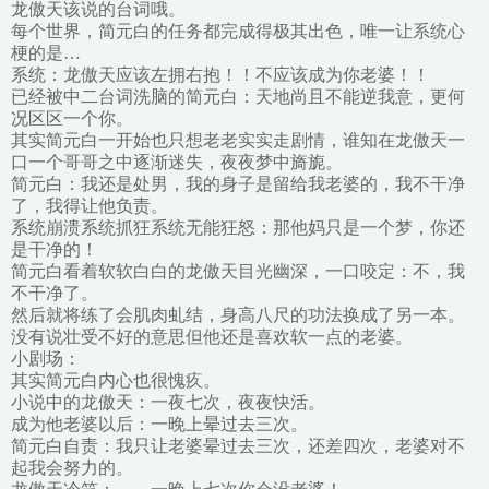
龙傲天该说的台词哦。
每个世界，简元白的任务都完成得极其出色，唯一让系统心
梗的是…
系统：龙傲天应该左拥右抱！！不应该成为你老婆！！
已经被中二台词洗脑的简元白：天地尚且不能逆我意，更何
况区区一个你。
其实简元白一开始也只想老老实实走剧情，谁知在龙傲天一
口一个哥哥之中逐渐迷失，夜夜梦中旖旎。
简元白：我还是处男，我的身子是留给我老婆的，我不干净
了，我得让他负责。
系统崩溃系统抓狂系统无能狂怒：那他妈只是一个梦，你还
是干净的！
简元白看着软软白白的龙傲天目光幽深，一口咬定：不，我
不干净了。
然后就将练了会肌肉虬结，身高八尺的功法换成了另一本。
没有说壮受不好的意思但他还是喜欢软一点的老婆。
小剧场：
其实简元白内心也很愧疚。
小说中的龙傲天：一夜七次，夜夜快活。
成为他老婆以后：一晚上晕过去三次。
简元白自责：我只让老婆晕过去三次，还差四次，老婆对不
起我会努力的。