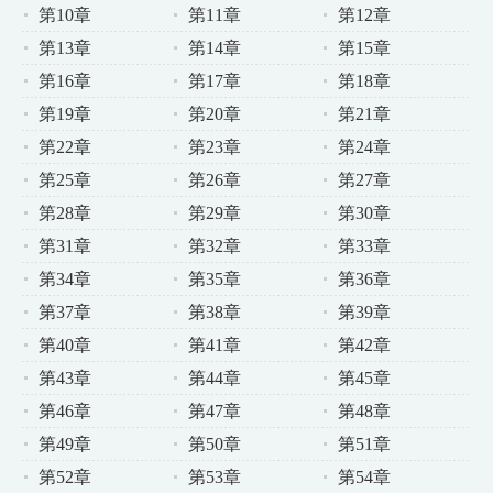
第10章
第11章
第12章
第13章
第14章
第15章
第16章
第17章
第18章
第19章
第20章
第21章
第22章
第23章
第24章
第25章
第26章
第27章
第28章
第29章
第30章
第31章
第32章
第33章
第34章
第35章
第36章
第37章
第38章
第39章
第40章
第41章
第42章
第43章
第44章
第45章
第46章
第47章
第48章
第49章
第50章
第51章
第52章
第53章
第54章