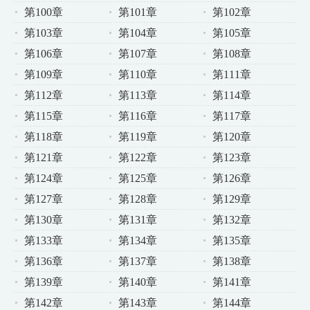
第100章
第101章
第102章
第103章
第104章
第105章
第106章
第107章
第108章
第109章
第110章
第111章
第112章
第113章
第114章
第115章
第116章
第117章
第118章
第119章
第120章
第121章
第122章
第123章
第124章
第125章
第126章
第127章
第128章
第129章
第130章
第131章
第132章
第133章
第134章
第135章
第136章
第137章
第138章
第139章
第140章
第141章
第142章
第143章
第144章