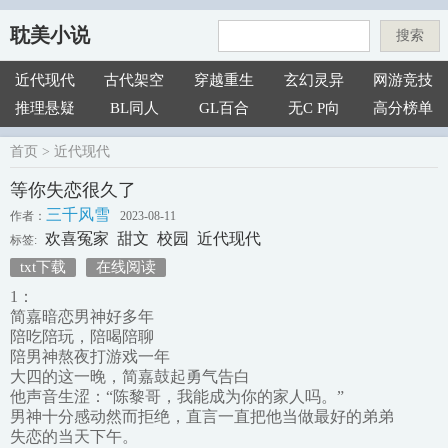
耽美小说
搜索
近代现代
古代架空
穿越重生
玄幻灵异
网游竞技
推理悬疑
BL同人
GL百合
无C P向
高分榜单
首页
>
近代现代
等你失恋很久了
三千风雪
作者：
2023-08-11
欢喜冤家
甜文
校园
近代现代
标签:
txt下载
在线阅读
1：
简嘉暗恋男神好多年
陪吃陪玩，陪喝陪聊
陪男神熬夜打游戏一年
大四的这一晚，简嘉鼓起勇气告白
他声音生涩：“陈黎哥，我能成为你的家人吗。”
男神十分感动然而拒绝，直言一直把他当做最好的弟弟
失恋的当天下午。