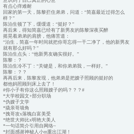
意识到了自己真正的心意
有点心痒难耐
回家的第一天，陈黎拦住弟弟，问道：“简嘉最近过得怎么
样？”
陈泊生顿了下，缓缓道：“挺好？”
再后来，得知简嘉已经有了新男友的陈黎深夜买醉
摇晃着弟弟的肩膀，他痛苦道：
“泊生，简嘉一年时间就把你哥忘得一干二净了，他的新男友
就有那么好吗？”
陈泊生点头：“他新男友确实很好。”
陈黎：？
陈泊生冷不丁：“关键是，和你弟弟我，一样好。”
陈黎：？？
再再后来，陈黎发现，他弟弟是把嫂子照顾的挺好的
都他妈照顾到床上去了！
#你小子有你这么照顾嫂子的吗？？？#
*大学校园文+部分职场
*伪嫂子文学
*撬亲哥墙角
*拽哥攻x落魄白富美受
*绝世大帅比x明艳大美人
*一句话简介引用自网络~
*封面感谢神秘人小m重出江湖！