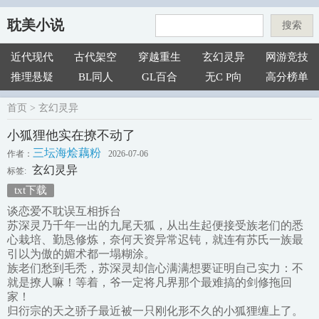
耽美小说
搜索
近代现代
古代架空
穿越重生
玄幻灵异
网游竞技
推理悬疑
BL同人
GL百合
无C P向
高分榜单
首页
>
玄幻灵异
小狐狸他实在撩不动了
三坛海烩藕粉
作者：
2026-07-06
玄幻灵异
标签:
txt下载
谈恋爱不耽误互相拆台
苏深灵乃千年一出的九尾天狐，从出生起便接受族老们的悉
心栽培、勤恳修炼，奈何天资异常迟钝，就连有苏氏一族最
引以为傲的媚术都一塌糊涂。
族老们愁到毛秃，苏深灵却信心满满想要证明自己实力：不
就是撩人嘛！等着，爷一定将凡界那个最难搞的剑修拖回
家！
归衍宗的天之骄子最近被一只刚化形不久的小狐狸缠上了。