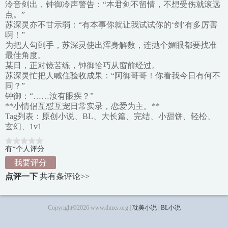
泠音剑出，钟御冷声警告：“本君剑不留情，不想受伤就滚远
点。”
苏深灵亦不甘示弱：“有本事你就让我试试你的‘剑’有多厉害
啊！”
为把人勾到手，苏深灵使出浑身解数，连抛个媚眼都要找准
最佳角度。
某日，正对镜苦练，钟御恰巧从窗前经过。
苏深灵忙把人喊住验收成果：“阿御哥哥！你看我今日有何不
同？”
钟御：“……汝有眼疾？”
**小情侣互怼互宠日常实录，恋爱为主。**
Tag列表：原创小说、BL、大长篇、完结、小甜饼、轻松、
玄幻、1v1
有*个人评分
我要评分
点评一下
共有
条评论>>
Copyright©2026 www.dmxs.org |
耽美小说
|
BL小说