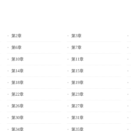
第2章
第3章
第6章
第7章
第10章
第11章
第14章
第15章
第18章
第19章
第22章
第23章
第26章
第27章
第30章
第31章
第34章
第35章