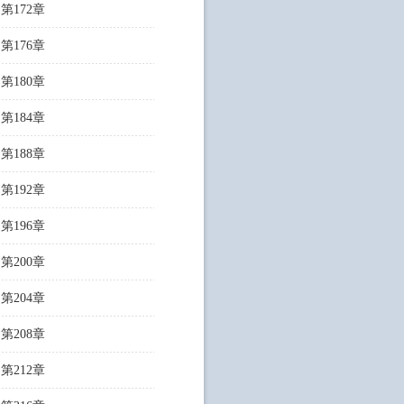
第172章
第176章
第180章
第184章
第188章
第192章
第196章
第200章
第204章
第208章
第212章