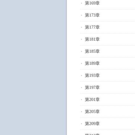
第169章
第173章
第177章
第181章
第185章
第189章
第193章
第197章
第201章
第205章
第209章