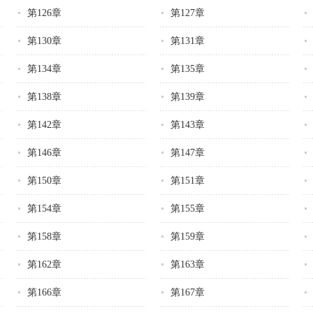
第126章
第127章
第130章
第131章
第134章
第135章
第138章
第139章
第142章
第143章
第146章
第147章
第150章
第151章
第154章
第155章
第158章
第159章
第162章
第163章
第166章
第167章