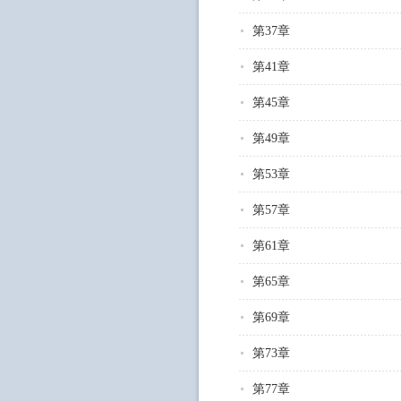
第37章
第41章
第45章
第49章
第53章
第57章
第61章
第65章
第69章
第73章
第77章