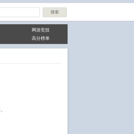
搜索
网游竞技
高分榜单
平。