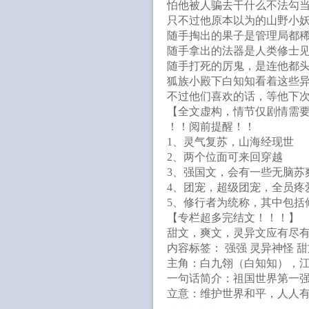
怕他被人骗去干什么不法勾
只不过他原本以为的山野小
随手掏出的果子是管理局都
随手拿出的法器是人类修士
随手打死的厉鬼，是连他都
狐族小殿下白知知看着这些
不过他们喜欢的话，等他下
【全文虚构，情节仅剧情需
！！阅前提醒！！
1、灵气复苏，山海经现世
2、两个位面可来回穿越
3、强国文，会有一些无脑苏
4、团宠，超级团宠，全员疼
5、修行者为统称，其中包括
【专栏超多完结文！！！】
甜文，爽文，灵异文应有尽有
内容标签： 强强 灵异神怪 甜
主角：白九翎（白知知），江凛
一句话简介：祖国世界第一
立意：维护世界和平，人人