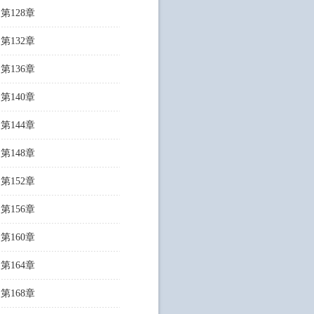
第128章
第132章
第136章
第140章
第144章
第148章
第152章
第156章
第160章
第164章
第168章