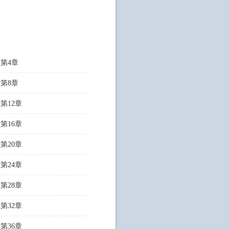
第4章
第8章
第12章
第16章
第20章
第24章
第28章
第32章
第36章