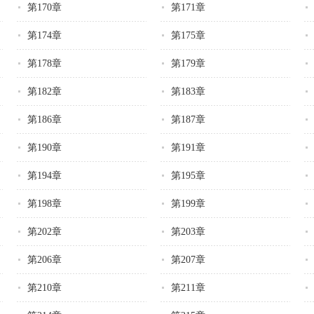
第170章
第171章
第174章
第175章
第178章
第179章
第182章
第183章
第186章
第187章
第190章
第191章
第194章
第195章
第198章
第199章
第202章
第203章
第206章
第207章
第210章
第211章