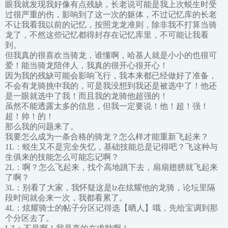
眼我就发现我好像有点残缺，长老说可能是我上次蜕生时受
过很严重的伤，影响到了这一次的躯体，不过记忆库的长老
不让我看我以前的记忆，按照龙龙准则，除非我不打算当骑
龙了，不然这些记忆都得封存在记忆库里，不可能让我看
到。
但我真的很喜欢当骑龙，谁懂啊，哈基人就是小小的也很可
爱！能当骑龙陪伴人，我真的很开心很开心！
因为我的残缺可能会影响飞行，我本来都已经做好了准备，
不会有龙骑挑中我的，可是我没想到我还是被选中了！他还
是一眼就选中了我！而且我的龙骑他超强的！
虽然不能透露太多的信息，但我一定要说！他！超！强！
超！帅！的！
那么我的问题来了。
我要怎么成为一条合格的骑龙？怎么样才能重新飞起来？
1L：蜕生又不是完全失忆，基础技能总是记得吧？飞这种与
生俱来的技能怎么可能忘记啊？
2L：啊？怎么飞起来，找个高地跳下去，扇扇翅膀就飞起来
了啊？
3L：别看了大家，我怀疑这是lz在炫耀他的龙骑，论坛里隔
段时间就会来一次，我都看累了。
4L：炫耀骑士的帖子分区记得选【晒人】哦，先给宝调到那
个分区去了。