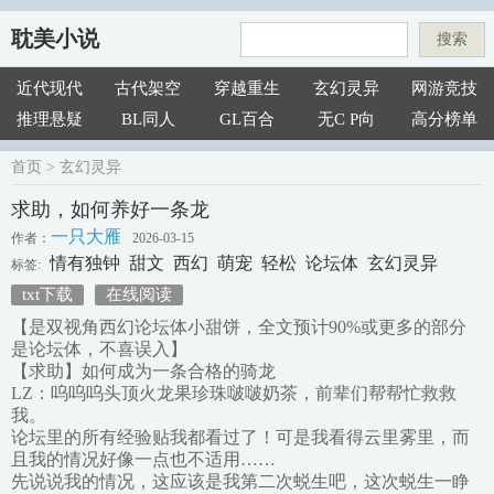
耽美小说
搜索
近代现代
古代架空
穿越重生
玄幻灵异
网游竞技
推理悬疑
BL同人
GL百合
无C P向
高分榜单
首页
>
玄幻灵异
求助，如何养好一条龙
一只大雁
作者：
2026-03-15
情有独钟
甜文
西幻
萌宠
轻松
论坛体
玄幻灵异
标签:
txt下载
在线阅读
【是双视角西幻论坛体小甜饼，全文预计90%或更多的部分
是论坛体，不喜误入】
【求助】如何成为一条合格的骑龙
LZ：呜呜呜头顶火龙果珍珠啵啵奶茶，前辈们帮帮忙救救
我。
论坛里的所有经验贴我都看过了！可是我看得云里雾里，而
且我的情况好像一点也不适用……
先说说我的情况，这应该是我第二次蜕生吧，这次蜕生一睁