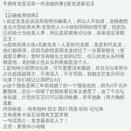
手拥有龙蛋后第一件该做的事][新龙进家后]】
……
【正确食用指南】
1.设定龙龙会说话高智商但瞒着人，所以人不知道，龙骑都把
龙当大型哈基米养/龙觉得人小小软软弱弱的很可爱，也把自
己的骑士当哈基人养，所以是双视角论坛体，具体设定请戳
正文！
cp是精灵骑士攻x无敌龙龙！人是初代龙骑，龙是初代龙龙，
他们都很强，但因为剧情原因龙龙经过了一次重新蜕生（变
成蛋又孵化）暂时没有蜕生之前的记忆，但人的龙从头到尾
都是他，龙的骑士也从头到尾都是这个人。
2.是纯纯小甜饼论坛体，可可爱爱没有脑袋，并且论坛体部分
占比超级超级大，不喜误入，不许骂我，我都文艺复兴写论
坛体了你们就让让我吧QAQ
ps这个预收是两三年前就锁了的一个预收改的，因为JJ不允许
删预收，后台一排锁了的预收看起来太难受了，改了个论坛
体短篇，介意的宝宝们可以取消收藏，非常抱歉（用力鞠躬
道歉
内容标签： 情有独钟 甜文 西幻 萌宠 轻松 论坛体
主角视角卡洛互动视角艾瑟罗斯
一句话简介：龙龙最喜欢人了！
立意：要善待小动物