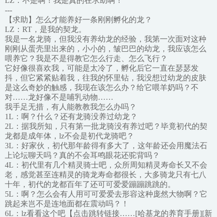
LZ：不是啊！我是真的在求助啊！
---
【求助】怎么才能养好一条刚刚孵化的龙？
LZ：RT，是我的契龙。
我是一名龙骑，但我没有养幼龙的经验，我第一次面对这种
刚刚从蛋壳里出来的，小小的，皱巴巴的幼龙，我应该怎么
喂养它？我是不是得教它怎么行走、怎么飞行？
它好像很喜欢我，可能是太冷了，孵化后它一直在瑟瑟发
抖，但它紧紧贴着我，往我的怀里钻，我没想过幼龙的皮肤
是这么奇妙的触感，我现在该怎么办？给它喂羊奶吗？不
对……龙好像不是哺乳动物……
我手足无措，有人能教教我怎么办吗？
1L：啊？什么？还有龙骑没养过幼龙？
2L：据我所知，只有第一批龙骑没有养过吧？毕竟初代的契
龙都是成年体，lz不会是初代龙骑吧？
3L：好家伙，初代那年龄得有多大了，这年龄还会用魔法石
上论坛聊天吗？真的不会耳鸣眼花还驼背吗？
4L：初代里有几个精灵骑士吧，众所周知精灵寿命长又不会
老，感觉甚至连精灵的骑龙寿命都很长，大多骑龙只有七八
十年，初代的龙都百年了还可可爱爱蹦蹦跳跳的。
5L：啊？怎么会有人用可可爱爱去形容这种庞然大物啊？它
跳起来岂不是连地面都在震动吗？！
6L：lz看看这个吧【点击跳转链接……[哈基龙的养育手册][新