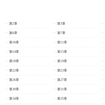
第2章
第3章
第6章
第7章
第10章
第11章
第14章
第15章
第18章
第19章
第22章
第23章
第26章
第27章
第30章
第31章
第34章
第35章