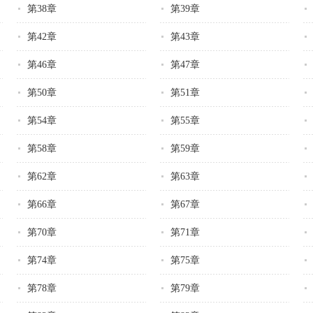
第38章
第39章
第42章
第43章
第46章
第47章
第50章
第51章
第54章
第55章
第58章
第59章
第62章
第63章
第66章
第67章
第70章
第71章
第74章
第75章
第78章
第79章