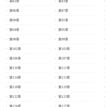
第82章
第83章
第86章
第87章
第90章
第91章
第94章
第95章
第98章
第99章
第102章
第103章
第106章
第107章
第110章
第111章
第114章
第115章
第118章
第119章
第122章
第123章
第126章
第127章