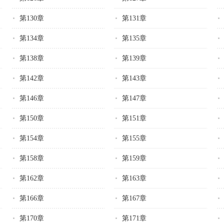
第130章
第131章
第134章
第135章
第138章
第139章
第142章
第143章
第146章
第147章
第150章
第151章
第154章
第155章
第158章
第159章
第162章
第163章
第166章
第167章
第170章
第171章