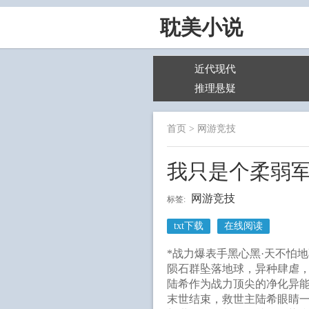
耽美小说
近代现代
推理悬疑
首页
>
网游竞技
我只是个柔弱
网游竞技
标签:
txt下载
在线阅读
*战力爆表手黑心黑·天不怕
陨石群坠落地球，异种肆虐
陆希作为战力顶尖的净化异
末世结束，救世主陆希眼睛