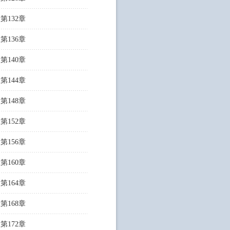
第132章
第136章
第140章
第144章
第148章
第152章
第156章
第160章
第164章
第168章
第172章