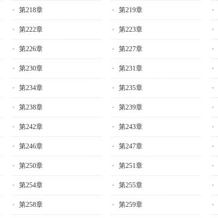
第218章
第219章
第222章
第223章
第226章
第227章
第230章
第231章
第234章
第235章
第238章
第239章
第242章
第243章
第246章
第247章
第250章
第251章
第254章
第255章
第258章
第259章