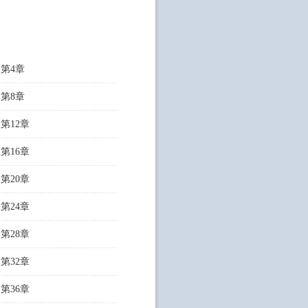
第4章
第8章
第12章
第16章
第20章
第24章
第28章
第32章
第36章