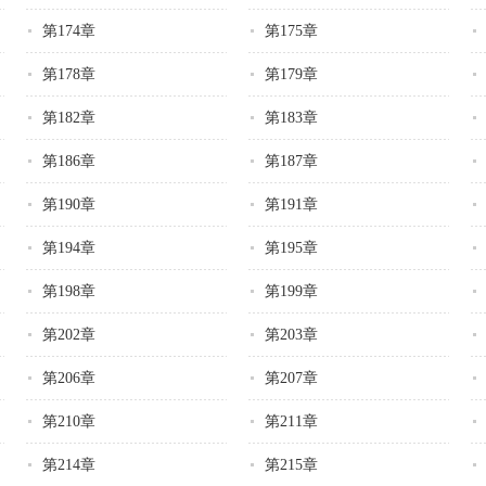
第174章
第175章
第178章
第179章
第182章
第183章
第186章
第187章
第190章
第191章
第194章
第195章
第198章
第199章
第202章
第203章
第206章
第207章
第210章
第211章
第214章
第215章