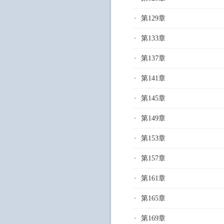
第129章
第133章
第137章
第141章
第145章
第149章
第153章
第157章
第161章
第165章
第169章