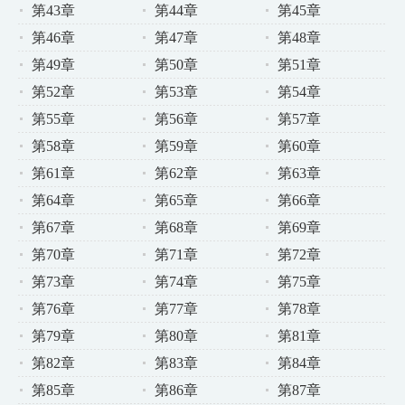
第43章
第44章
第45章
第46章
第47章
第48章
第49章
第50章
第51章
第52章
第53章
第54章
第55章
第56章
第57章
第58章
第59章
第60章
第61章
第62章
第63章
第64章
第65章
第66章
第67章
第68章
第69章
第70章
第71章
第72章
第73章
第74章
第75章
第76章
第77章
第78章
第79章
第80章
第81章
第82章
第83章
第84章
第85章
第86章
第87章