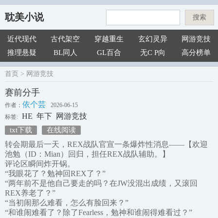
耽美小说
搜索
近代现代
古代架空
穿越重生
玄幻灵异
网游竞技
推理悬疑
BL同人
GL百合
无C P向
高分榜单
首页
>
网游竞技
赛前分手
依个芸
作者：
2026-06-15
HE
年下
网游竞技
标签:
txt下载
在线阅读
转会期最后一天，REX战队官宣一条爆炸性消息——【欢迎
池勉（ID：Mian）回归，担任REX战队辅助。】
评论区瞬间炸开锅。
“我眼花了？勉神回REX了？”
“两年前不是他自己要走的吗？在JW没混出成绩，又滚回
REX养老了？”
“当初闹那么难看，怎么有脸回来？”
“和谁闹难看了？除了Fearless，勉神和谁闹得难看过？”