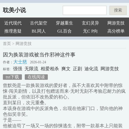
耽美小说
搜索
近代现代
古代架空
穿越重生
玄幻灵异
网游竞技
推理悬疑
BL同人
GL百合
无C P向
高分榜单
首页
>
网游竞技
因为换装游戏被当作邪神这件事
大士慈
作者：
2026-01-24
强强
无限流
相爱相杀
爽文
正剧
迪化流
网游竞技
标签:
txt下载
在线阅读
曾默尧是一款换装游戏的爱好者，虽不大喜欢其中附带的惊
悚·闯关剧情，以及打包赠送而来·无时无刻不考验忍耐力的疯
批反派，但依旧不改热爱的初心。
直到某日，次元重叠。
本该身在游戏中的反派角色，出现在他家门口，望向他的神
色似笑非笑。
于是——
他被迫苟了一场又一场的惊悚逃生，附带一款基本上只能装