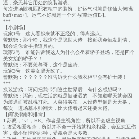
逼，毫无其它用处的换装游戏。
每次进场随机匹配衣柜中的装扮，好运气时就是修仙大佬[蓝
buff+max+]。运气不好就是一个乞丐[幸运值E-]。
***
【小剧场】
玩家1号：这人看起来就不正经的，得离远点。
曾默尧：那个啥，我这个是隐世大佬，接近我会触发剧情，
我会送你金手指道具的。
玩家2号：谁能告诉我这人为什么会坐着轿子登场，还是四个
美女抬的轿子？！
曾默尧：不要羡慕哥，这个是坐骑。
玩家3号：这美女腿无敌了。
曾默尧：？？？？？谁告诉为什么我衣柜里会有护士装！
***
换装游戏：请问把我带到逃生世界后，有什么感想吗？
曾默尧：泻药，现在活的就是挺潇洒的，不知道哪天就会因
为装逼而被乱棍打死。人菜得实在，人设造型倒是天天换，
每次一进场基本帅翻天，比大佬看起来还要大佬。
【阅读指南和排雷】
1.苏爽，1v1，HE。作者是主视角控，所以不会虐主视角
2.攻受相爱相杀，所以并不会一开始就相亲相爱，会互怼互伤
害，毫不留情的那种，受赢会是大多数。