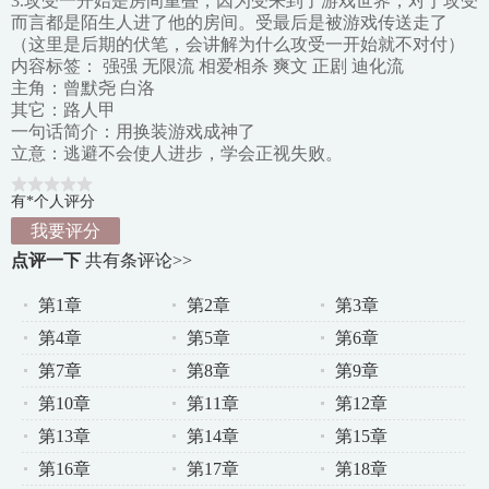
3.攻受一开始是房间重叠，因为受来到了游戏世界，对于攻受
而言都是陌生人进了他的房间。受最后是被游戏传送走了
（这里是后期的伏笔，会讲解为什么攻受一开始就不对付）
内容标签： 强强 无限流 相爱相杀 爽文 正剧 迪化流
主角：曾默尧 白洛
其它：路人甲
一句话简介：用换装游戏成神了
立意：逃避不会使人进步，学会正视失败。
有*个人评分
我要评分
点评一下
共有
条评论>>
第1章
第2章
第3章
第4章
第5章
第6章
第7章
第8章
第9章
第10章
第11章
第12章
第13章
第14章
第15章
第16章
第17章
第18章