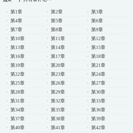
第1章
第2章
第3章
第4章
第5章
第6章
第7章
第8章
第9章
第10章
第11章
第12章
第13章
第14章
第15章
第16章
第17章
第18章
第19章
第20章
第21章
第22章
第23章
第24章
第25章
第26章
第27章
第28章
第29章
第30章
第31章
第32章
第33章
第34章
第35章
第36章
第37章
第38章
第39章
第40章
第41章
第42章