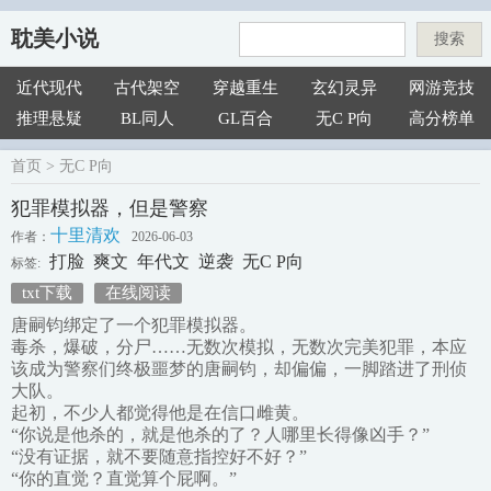
耽美小说
搜索
近代现代
古代架空
穿越重生
玄幻灵异
网游竞技
推理悬疑
BL同人
GL百合
无C P向
高分榜单
首页
>
无C P向
犯罪模拟器，但是警察
十里清欢
作者：
2026-06-03
打脸
爽文
年代文
逆袭
无C P向
标签:
txt下载
在线阅读
唐嗣钧绑定了一个犯罪模拟器。
毒杀，爆破，分尸……无数次模拟，无数次完美犯罪，本应
该成为警察们终极噩梦的唐嗣钧，却偏偏，一脚踏进了刑侦
大队。
起初，不少人都觉得他是在信口雌黄。
“你说是他杀的，就是他杀的了？人哪里长得像凶手？”
“没有证据，就不要随意指控好不好？”
“你的直觉？直觉算个屁啊。”