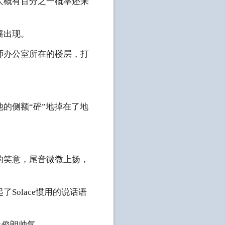
大概有百分之一概率还来
摇出现。
师办公室所在的楼层，打
的侧额“砰”地掉在了地
的笑意，尾音微微上扬，
olace惯用的说话语
上俊朗帅气。