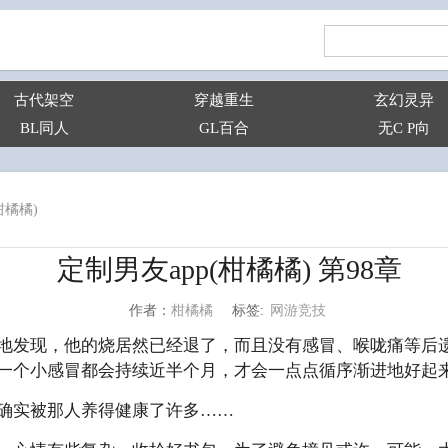
古代架空
穿越重生
玄幻灵异
BL同人
GL百合
无C P向
柑橘橘)
定制男友app(柑橘橘) 第98章
网游竞技
柑橘橘
标签:
作者：
地发现，他的烧居然已经退了，而且没有感冒、喉咙痛等后
一个小感冒都会持续近半个月，才会一点点循序渐进地好起
确实被那人养得健康了许多……