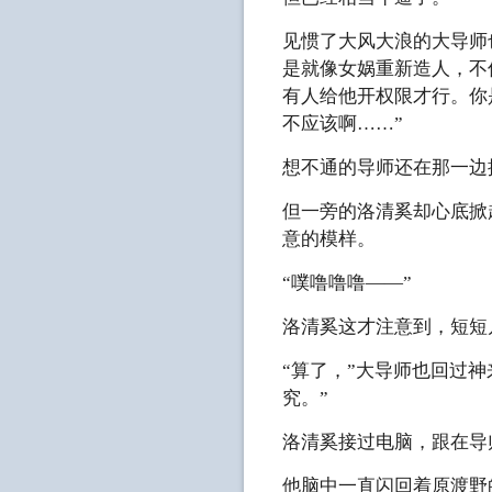
见惯了大风大浪的大导师
是就像女娲重新造人，不
有人给他开权限才行。你
不应该啊……”
想不通的导师还在那一边
但一旁的洛清奚却心底掀
意的模样。
“噗噜噜噜——”
洛清奚这才注意到，短短
“算了，”大导师也回过
究。”
洛清奚接过电脑，跟在导
他脑中一直闪回着原渡野