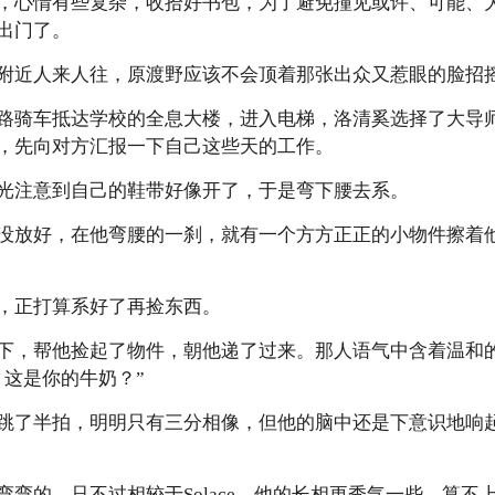
，心情有些复杂，收拾好书包，为了避免撞见或许、可能、
出门了。
附近人来人往，原渡野应该不会顶着那张出众又惹眼的脸招
路骑车抵达学校的全息大楼，进入电梯，洛清奚选择了大导
，先向对方汇报一下自己这些天的工作。
光注意到自己的鞋带好像开了，于是弯下腰去系。
没放好，在他弯腰的一刹，就有一个方方正正的小物件擦着他
，正打算系好了再捡东西。
下，帮他捡起了物件，朝他递了过来。那人语气中含着温和
？这是你的牛奶？”
跳了半拍，明明只有三分相像，但他的脑中还是下意识地响起了S
弯的，只不过相较于Solace，他的长相更秀气一些，算不