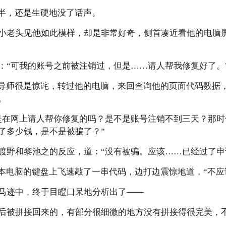
一半，还是生硬地没了话声。
小老头见他如此模样，却是非常好奇，侧首凑近看他的电脑屏
：“可我的账号之前被注销过，但是……请人帮我修复好了。
大导师很是惊诧，转过他的电脑，来回查询他的页面代码数据
。
是在网上请人帮你修复的吗？是不是账号注销不到三天？那
了多少钱，是不是被骗了？”
渡野和黎池之的反应，道：“没有被骗。应该……已经过了申
记本电脑的键盘上飞速敲了一串代码，边打边震惊地道，“不应
马迹中，终于目瞪口呆地分析出了——
后被拼接回来的，有部分很细微的地方没有拼接得很完美，