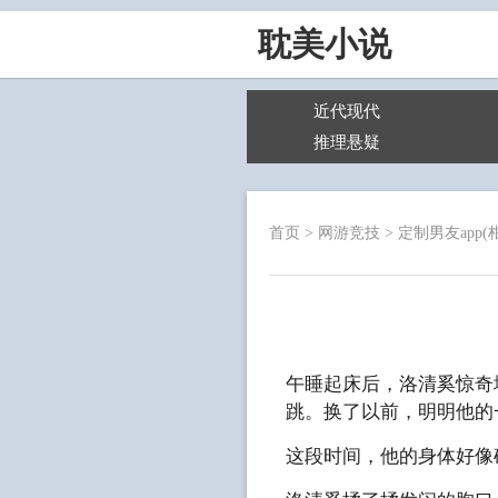
耽美小说
近代现代
推理悬疑
首页
>
网游竞技
>
定制男友app(
午睡起床后，洛清奚惊奇
跳。换了以前，明明他的
这段时间，他的身体好像