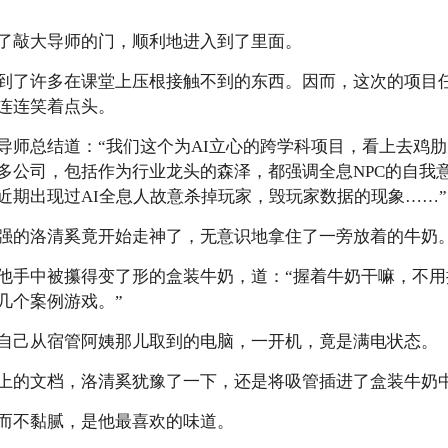
了敲大导师的门，顺利地进入到了里面。
到了许多在课堂上压根接触不到的东西。因而，这次的项目
连连笑着点头。
导师总结道：“我们这个为AI立心的跨学科项目，看上去鸡
多公司，包括作为行业龙头的森泽，都强调全息NPC的自我
近期出现过AI全息人故意杀掉玩家，毁玩家数据的现象……”
强的洛清奚竟开始走神了，无意识地拿住了一旁放着的牛奶
他手中被攥得变了形的盒装牛奶，道：“握着牛奶干嘛，不
几个案例游戏。”
自己从宿管阿姨那儿取到的电脑，一开机，竟是满电状态。
上的文档，洛清奚犹豫了一下，还是将吸管插进了盒装牛奶
而不黏腻，是他最喜欢的味道。