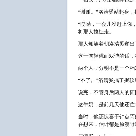
“谢谢。”洛清奚站起身
“哎呦，一会儿没赶上你
将那人拉扯走。
那人却笑着朝洛清奚递出
这一句轻佻而戏谑的话，
两个人，分明不是一个档
“不了。”洛清奚抿了抿软
说完，不管身后两人的怔
这牛奶，是前几天他还住
当时，他还惊喜于钟点阿
在想来，估计都是原渡野