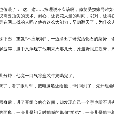
也傻眼了：“这、这……按理说不应该啊，修复受损账号难
仅需要顶尖的技术、耐心，还要花大量的时间，哦对，还得
是在网上找的人吗？他有这么大能力，早赚翻天了，为什么
揉下巴，重复“不应该啊”，一边摆出了研究活化石的架势，
起波涛，脑中又浮现了他期末周那几天，原渡野眼底泛青、
几分钟，他竟一口气将盒装牛奶喝完了。
神来了，看了眼时钟，把电脑递还给他，“时间到了，先开组
师身后，进了开组会的会议间，却发现自己一个字也听不进
的面庞，一会儿是初见时他喊的那句“学弟”，一会儿是他带