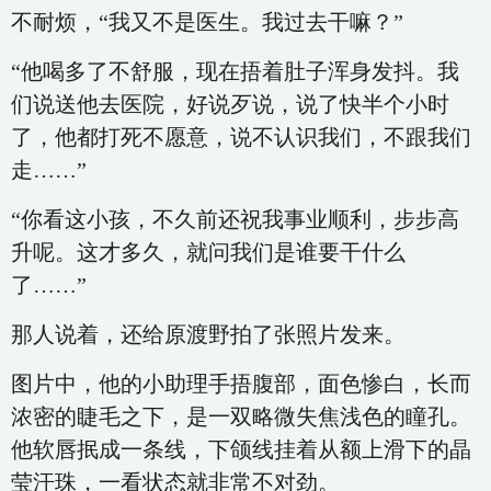
不耐烦，“我又不是医生。我过去干嘛？”
“他喝多了不舒服，现在捂着肚子浑身发抖。我
们说送他去医院，好说歹说，说了快半个小时
了，他都打死不愿意，说不认识我们，不跟我们
走……”
“你看这小孩，不久前还祝我事业顺利，步步高
升呢。这才多久，就问我们是谁要干什么
了……”
那人说着，还给原渡野拍了张照片发来。
图片中，他的小助理手捂腹部，面色惨白，长而
浓密的睫毛之下，是一双略微失焦浅色的瞳孔。
他软唇抿成一条线，下颌线挂着从额上滑下的晶
莹汗珠，一看状态就非常不对劲。