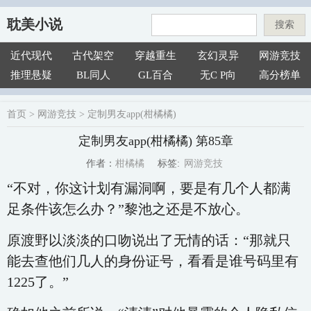
耽美小说
搜索
近代现代
古代架空
穿越重生
玄幻灵异
网游竞技
推理悬疑
BL同人
GL百合
无C P向
高分榜单
首页
>
网游竞技
>
定制男友app(柑橘橘)
定制男友app(柑橘橘) 第85章
网游竞技
柑橘橘
标签:
作者：
“不对，你这计划有漏洞啊，要是有几个人都满
足条件该怎么办？”黎池之还是不放心。
原渡野以淡淡的口吻说出了无情的话：“那就只
能去查他们几人的身份证号，看看是谁号码里有
1225了。”