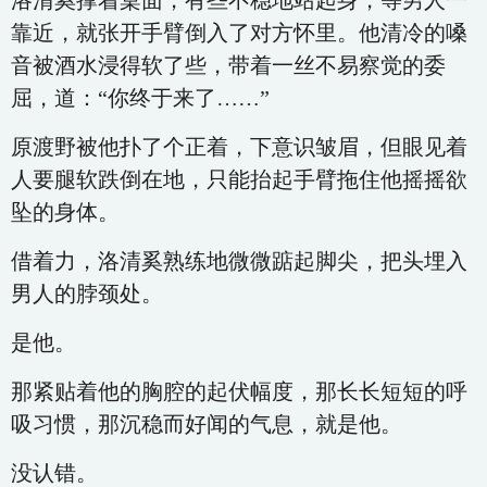
洛清奚撑着桌面，有些不稳地站起身，等男人一
靠近，就张开手臂倒入了对方怀里。他清冷的嗓
音被酒水浸得软了些，带着一丝不易察觉的委
屈，道：“你终于来了……”
原渡野被他扑了个正着，下意识皱眉，但眼见着
人要腿软跌倒在地，只能抬起手臂拖住他摇摇欲
坠的身体。
借着力，洛清奚熟练地微微踮起脚尖，把头埋入
男人的脖颈处。
是他。
那紧贴着他的胸腔的起伏幅度，那长长短短的呼
吸习惯，那沉稳而好闻的气息，就是他。
没认错。