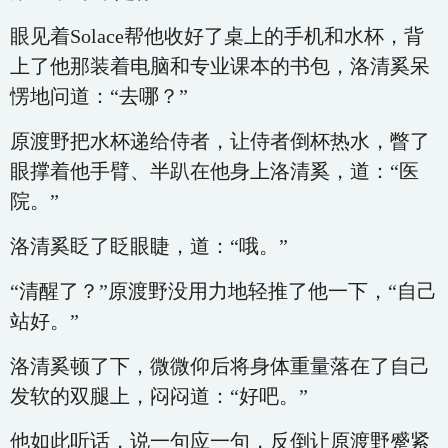
眼见着Solace帮他收好了桌上的手机和水杯，背
上了他那装着电脑和专业课本的书包，洛清奚呆
愣地问道：“去哪？”
原渡野把水杯递给侍者，让侍者倒杯热水，瞥了
眼撑着他手臂、半趴在他身上洛清奚，道：“医
院。”
洛清奚眨了眨眼睫，道：“哦。”
“清醒了？”原渡野没用力地轻推了他一下，“自己
站好。”
洛清奚顿了下，微微仰后将身体重量落在了自己
发软的双腿上，闷闷道：“好吧。”
他如此听话，说一句应一句，反倒让原渡野蹙紧