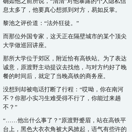
确如他之前所说，“清清”对他暴露的个人隐私信
息太多了，他要真心想抓到对方，易如反掌。
黎池之评价道：“法外狂徒。”
而那位外国专家，这天正在隔壁城市的某个顶尖
大学做巡回讲座。
那所大学位于郊区，附近恰有高铁站。为了表达
诚意，原渡野主动提议去找他，与对方约好了晚
餐的时间后，就定了当晚高铁的商务座。
没想到却被电话打断了行程：“哎呦，你在南河
不？你那小实习生难受得不行了，你能过来趟
不？”
“……他出什么事了？”原渡野蹙眉，站在高铁平
台上，黑色大衣衣角被大风掀起，语气有些许的