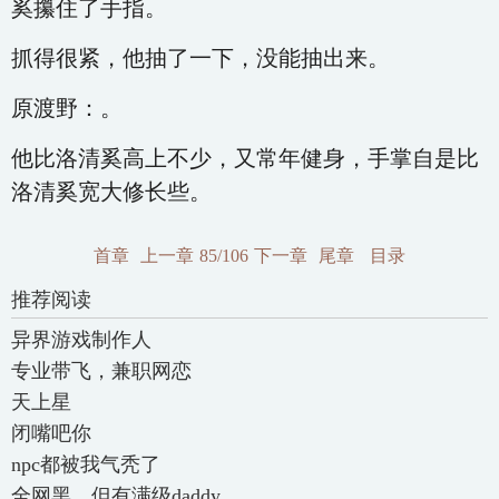
奚攥住了手指。
抓得很紧，他抽了一下，没能抽出来。
原渡野：。
他比洛清奚高上不少，又常年健身，手掌自是比
洛清奚宽大修长些。
首章
上一章
85/106
下一章
尾章
目录
推荐阅读
异界游戏制作人
专业带飞，兼职网恋
天上星
闭嘴吧你
npc都被我气秃了
全网黑，但有满级daddy