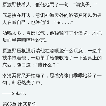
原渡野扶着人，低低地骂了一句：“酒疯子。”
气息拂在耳边，意识神游天外的洛清奚还以为男
人在喊自己，也唤他道：“So……”
酒喝太多，胃部胀气，他轻轻打了个酒嗝，才把
后面半声喃喃地说完。
原渡野压根没听清他在嘟囔些什么玩意，一边半
扶半拖着他，一边单手给他收拾了一下酒桌上的
东西，随口道：“搜什么？”
洛清奚胃又开始痛了，忍着疼张口乖乖地答了一
句，却哑然失了声。
——Solace。
第66章 原来是你