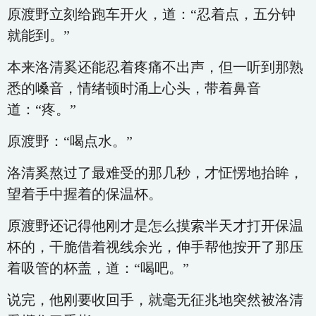
原渡野立刻给跑车开火，道：“忍着点，五分钟
就能到。”
本来洛清奚还能忍着疼痛不出声，但一听到那熟
悉的嗓音，情绪顿时涌上心头，带着鼻音
道：“疼。”
原渡野：“喝点水。”
洛清奚熬过了最难受的那几秒，才怔愣地抬眸，
望着手中握着的保温杯。
原渡野还记得他刚才是怎么摸索半天才打开保温
杯的，干脆借着视线余光，伸手帮他按开了那压
着吸管的杯盖，道：“喝吧。”
说完，他刚要收回手，就毫无征兆地突然被洛清