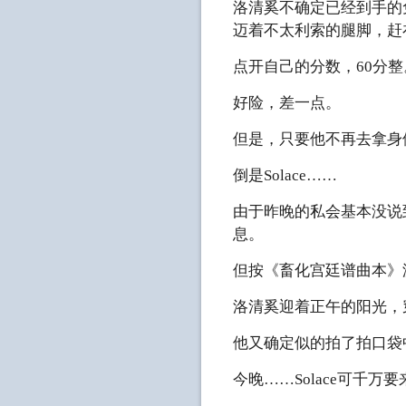
洛清奚不确定已经到手的
迈着不太利索的腿脚，赶
点开自己的分数，60分
好险，差一点。
但是，只要他不再去拿身
倒是Solace……
由于昨晚的私会基本没说
息。
但按《畜化宫廷谱曲本》
洛清奚迎着正午的阳光，
他又确定似的拍了拍口袋中
今晚……Solace可千万