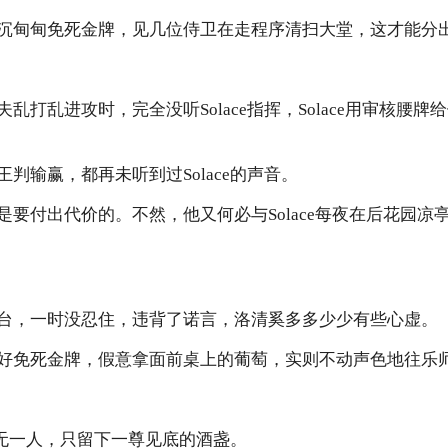
沉甸甸免死金牌，见几位侍卫在走程序清扫大堂，这才能分
乱打乱进攻时，完全没听Solace指挥，Solace用审核腰
判输赢，都再未听到过Solace的声音。
是要付出代价的。不然，他又何必与Solace每夜在后花园凉
台，一时没忍住，违背了诺言，洛清奚多多少少有些心虚。
好免死金牌，假意拿面前桌上的葡萄，实则不动声色地往乐
上空无一人，只留下一尊见底的酒盏。