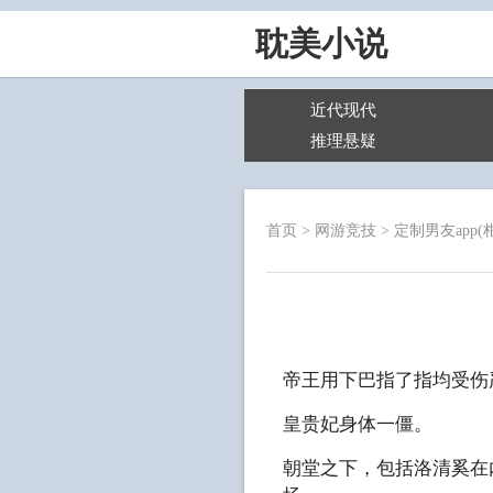
耽美小说
近代现代
推理悬疑
首页
>
网游竞技
>
定制男友app(
帝王用下巴指了指均受伤
皇贵妃身体一僵。
朝堂之下，包括洛清奚在