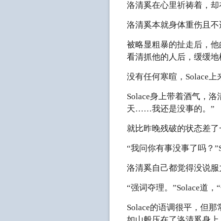
洛清奚在心里祈祷着，却
洛清奚本就身体重伤且不
被略显粗暴的扯走后，他
看清抓他的人后，缓缓地
没有任何寒暄，Solac
Solace身上带着酒气
天……我还是没事的。”
就比昨晚残破的状态差了
“我问你有事没事了吗？”
洛清奚自己都觉得没说服
“强词夺理。”Solace
Solace的语调很平
如山般压在了洛清奚身上