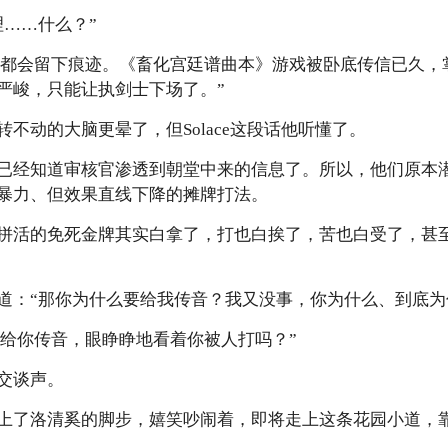
理……什么？”
、传送都会留下痕迹。《畜化宫廷谱曲本》游戏被卧底传信已久
严峻，只能让执剑士下场了。”
不动的大脑更晕了，但Solace这段话他听懂了。
已经知道审核官渗透到朝堂中来的信息了。所以，他们原本
暴力、但效果直线下降的摊牌打法。
拼活的免死金牌其实白拿了，打也白挨了，苦也白受了，甚至起
道：“那你为什么要给我传音？我又没事，你为什么、到底为
“我不给你传音，眼睁睁地看着你被人打吗？”
交谈声。
上了洛清奚的脚步，嬉笑吵闹着，即将走上这条花园小道，