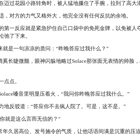
在迈过花园小路转角时，被人猛地攥住了手腕，拉到了高大
适，对方的力气又格外大，他完全没有任何反抗的余地。
的第一反应就是紧急护住自己口袋中的免死金牌，以免被人
松弛了下来。
e上来就是一句凉凉的质问：“昨晚答应过我什么？”
，洛清奚长睫微颤，眼神闪躲地略过Solace那张面无表情的帅脸
一点点。
Solace嗓音里明显压着火，“我问你昨晚答应过我什么。”
力地反驳道：“答应你不去疯人院了。可是，这不是。”
道，“你就是这么言而无信的？”
，但那常年久居高位、发号施令的气质，让他话语间满是沉重的压
。