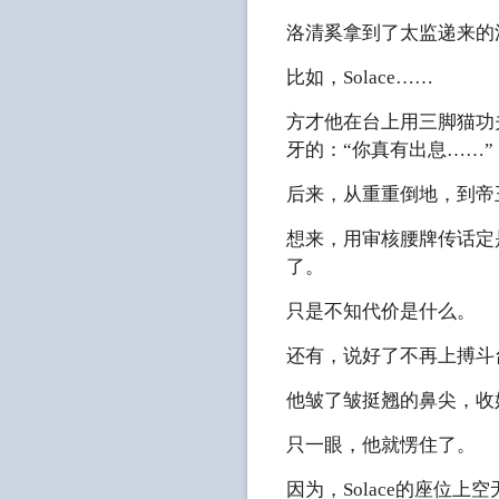
洛清奚拿到了太监递来的
比如，Solace……
方才他在台上用三脚猫功夫
牙的：“你真有出息……”
后来，从重重倒地，到帝王
想来，用审核腰牌传话定
了。
只是不知代价是什么。
还有，说好了不再上搏斗
他皱了皱挺翘的鼻尖，收
只一眼，他就愣住了。
因为，Solace的座位