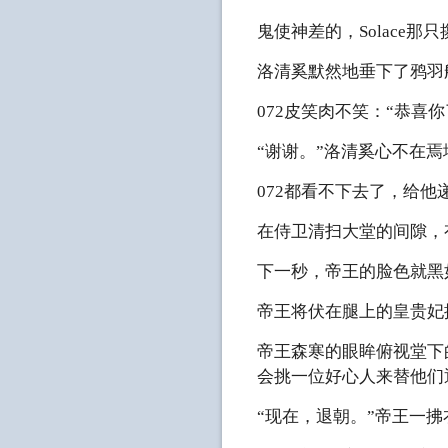
鬼使神差的，Solace
洛清奚默然地垂下了鸦羽
072皮笑肉不笑：“恭喜
“谢谢。”洛清奚心不在
072都看不下去了，给他
在侍卫清扫大堂的间隙，
下一秒，帝王的脸色就黑
帝王将伏在腿上的皇贵妃
帝王森寒的眼眸俯视堂下
会挑一位好心人来替他们
“现在，退朝。”帝王一