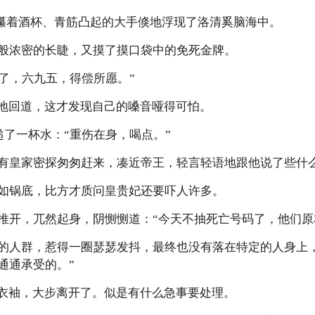
那只攥着酒杯、青筋凸起的大手倏地浮现了洛清奚脑海中。
般浓密的长睫，又摸了摸口袋中的免死金牌。
你了，六九五，得偿所愿。”
焉地回道，这才发现自己的嗓音哑得可怕。
递了一杯水：“重伤在身，喝点。”
有皇家密探匆匆赶来，凑近帝王，轻言轻语地跟他说了些什
如锅底，比方才质问皇贵妃还要吓人许多。
推开，兀然起身，阴恻恻道：“今天不抽死亡号码了，他们原
的人群，惹得一圈瑟瑟发抖，最终也没有落在特定的人身上
通通承受的。”
拂衣袖，大步离开了。似是有什么急事要处理。