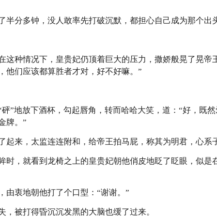
了半分多钟，没人敢率先打破沉默，都担心自己成为那个出
在这种情况下，皇贵妃仍顶着巨大的压力，撒娇般晃了晃帝
，他们应该都算胜者才对，好不好嘛。”
“砰”地放下酒杯，勾起唇角，转而哈哈大笑，道：“好，既
金牌。”
了起来，太监连连附和，给帝王拍马屁，称其为明君，心系
眸时，就看到龙椅之上的皇贵妃朝他俏皮地眨了眨眼，似是
。
，由衷地朝他打了个口型：“谢谢。”
失，被打得昏沉沉发黑的大脑也缓了过来。