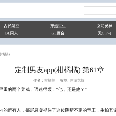
古代架空
穿越重生
玄幻灵异
BL同人
GL百合
无C P向
柑橘橘)
定制男友app(柑橘橘) 第61章
网游竞技
柑橘橘
标签:
作者：
严重的两个菜鸡，语速很缓：“他，还是他？”
内的所有人，都屏息凝视住了这位阴晴不定的帝王，生怕其