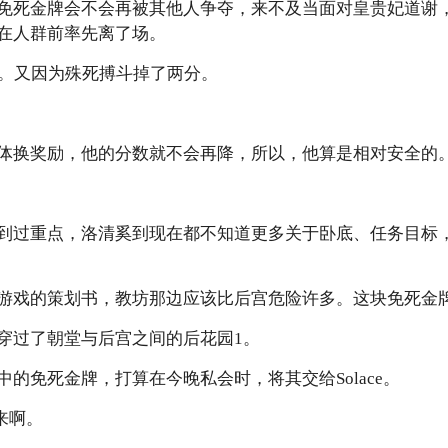
免死金牌会不会再被其他人争夺，来不及当面对皇贵妃道谢
在人群前率先离了场。
整。又因为殊死搏斗掉了两分。
体换奖励，他的分数就不会再降，所以，他算是相对安全的
到过重点，洛清奚到现在都不知道更多关于卧底、任务目标
游戏的策划书，教坊那边应该比后宫危险许多。这块免死金牌，还
穿过了朝堂与后宫之间的后花园1。
的免死金牌，打算在今晚私会时，将其交给Solace。
要来啊。