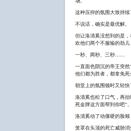
场。
这种压抑的氛围大致持续
不说话，确实是最优解。
但让洛清奚没想到的是，
欢他们两个不服输的劲儿
一秒、两秒、三秒……
一直面色阴沉的帝王突然
他们都为胜者，都拿免死
朝堂上的氛围顿时又轻快
洛清奚也松了口气，再抬
死金牌这方面帮到你吧”
洛清奚动了动僵硬的脸颊
笼罩在头顶的死亡威胁消