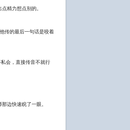
出点精力想点别的。
牌给他传的最后一句话是咬着
亭私会，直接传音不就行
师那边快速睨了一眼。