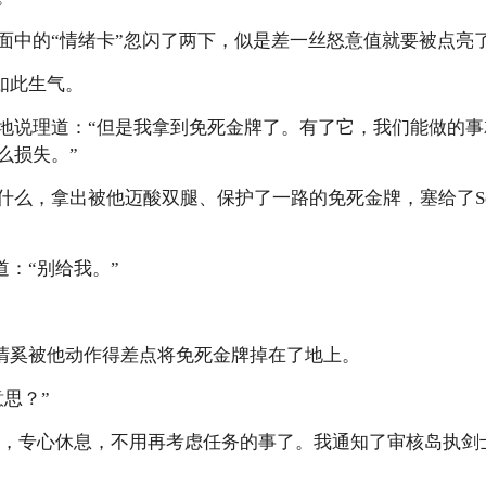
面中的“情绪卡”忽闪了两下，似是差一丝怒意值就要被点亮
何如此生气。
地说理道：“但是我拿到免死金牌了。有了它，我们能做的
么损失。”
么，拿出被他迈酸双腿、保护了一路的免死金牌，塞给了Sol
，道：“别给我。”
，洛清奚被他动作得差点将免死金牌掉在了地上。
思？”
好上药，专心休息，不用再考虑任务的事了。我通知了审核岛执