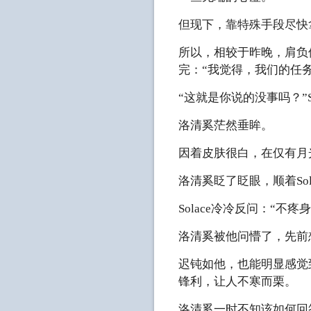
但现下，靠特殊手段尽快
所以，相较于昨晚，肩负
完：“我觉得，我们的任
“这就是你说的没事吗？”
洛清奚茫然垂眸。
因着皮肤很白，在仅有月
洛清奚眨了眨眼，顺着Sol
Solace冷冷反问：“不
洛清奚被他问懵了，先前
迟钝如他，也能明显感觉到
锋利，让人不寒而栗。
洛清奚一时不知该如何回