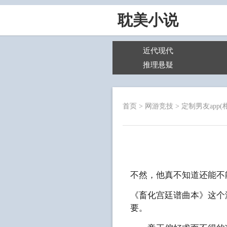
耽美小说
近代现代
推理悬疑
首页
>
网游竞技
>
定制男友app(
不然，他真不知道还能不
《畜化宫廷谱曲本》这个
要。