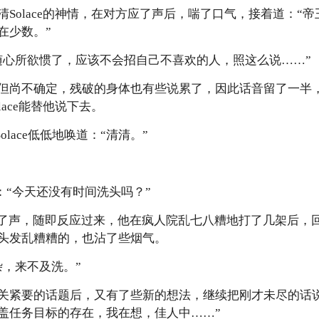
Solace的神情，在对方应了声后，喘了口气，接着道：“
在少数。”
随心所欲惯了，应该不会招自己不喜欢的人，照这么说……”
但尚不确定，残破的身体也有些说累了，因此话音留了一半
ace能替他说下去。
Solace低低地唤道：“清清。”
怒：“今天还没有时间洗头吗？”
”了声，随即反应过来，他在疯人院乱七八糟地打了几架后，
头发乱糟糟的，也沾了些烟气。
杂，来不及洗。”
关紧要的话题后，又有了些新的想法，继续把刚才未尽的话
盖任务目标的存在，我在想，佳人中……”