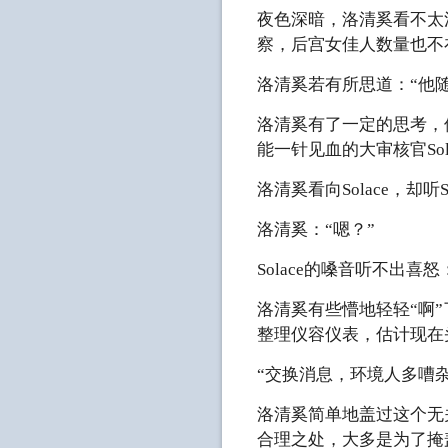
夜色深暗，洛清奚看不太清
察，后宫女佳人数量也不
洛清奚若有所思道：“他
洛清奚有了一定的思考，
能一针见血的大审核官Sol
洛清奚看向Solace，却听
洛清奚：“嗯？”
Solace的嗓音听不出喜
洛清奚有些懵地轻轻“啊
整理仪容仪表，估计现在
“交换消息，环境人多嘈
洛清奚简单地盖过这个无
合理之处，大多是为了掩