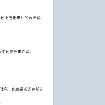
，还不忘把未尽的言语说
”
象中还要严重许多。
字、吐息，也都带着刀剑般的
”