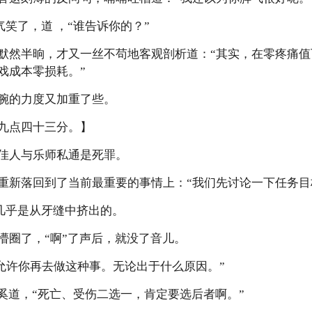
他气笑了，道 ，“谁告诉你的？”
默然半晌，才又一丝不苟地客观剖析道：“其实，在零疼痛值
戏成本零损耗。”
腕的力度又加重了些。
九点四十三分。】
佳人与乐师私通是死罪。
重新落回到了当前最重要的事情上：“我们先讨论一下任务目
嗓音几乎是从牙缝中挤出的。
懵圈了，“啊”了声后，就没了音儿。
我不允许你再去做这种事。无论出于什么原因。”
清奚道，“死亡、受伤二选一，肯定要选后者啊。”