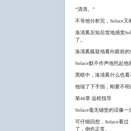
“清清。”
不等他分析完，Solac
洛清奚后知后觉地感觉S
了。
洛清奚狐疑地看向眼前的S
Solace默不作声地托
黑暗中，洛清奚什么也看
他缩了下手指，刚要不明所
第46章 远程指导
Solace毫无铺垫的话
可仔细回想，Solac
了，倒也正常。