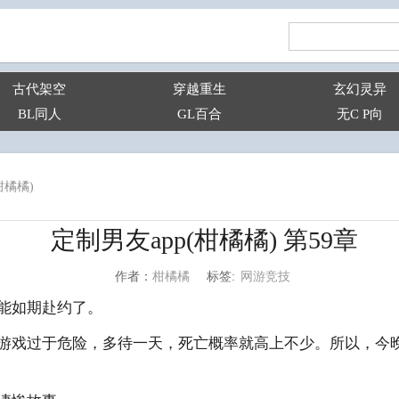
古代架空
穿越重生
玄幻灵异
BL同人
GL百合
无C P向
柑橘橘)
定制男友app(柑橘橘) 第59章
网游竞技
柑橘橘
标签:
作者：
能如期赴约了。
游戏过于危险，多待一天，死亡概率就高上不少。所以，今