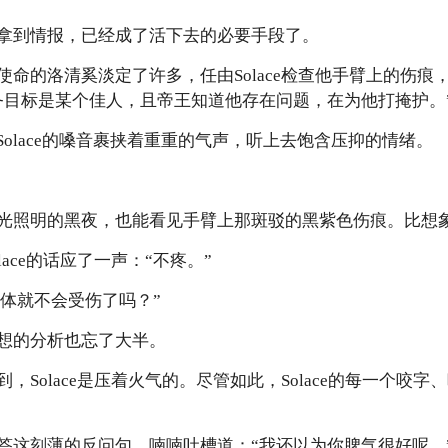
拿到情报，已经成了活下去的必要手段了。
使命的洛清奚淡定了许多，任由Solace检查他手臂上的伤痕
务目标是某个佳人，且帝王知道他存在问题，在为他打掩护。
Solace的嗓音裹挟着重重的气声，听上去饱含压抑的情绪。
光照明的黑夜，也能看见手臂上那斑驳的黑紫色伤痕。比想
ace的话应了一声：“不疼。”
疼身体就不会受伤了吗？”
想的分析也忘了大半。
，Solace是压着火气的。尽管如此，Solace的每一个咬
答这刻薄的反问句，喃喃吐槽道：“我还以为你脾气很好呢。