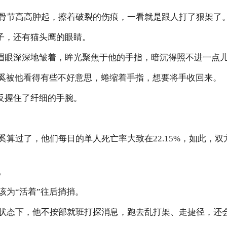
骨节高高肿起，擦着破裂的伤痕，一看就是跟人打了狠架了
狗鼻子，还有猫头鹰的眼睛。
落的眉眼深深地皱着，眸光聚焦于他的手指，暗沉得照不进一点
清奚被他看得有些不好意思，蜷缩着手指，想要将手收回来。
ce反握住了纤细的手腕。
算过了，他们每日的单人死亡率大致在22.15%，如此，双方
。
该为“活着”往后捎捎。
状态下，他不按部就班打探消息，跑去乱打架、走捷径，还会因此