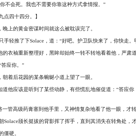
说过，你不会死。我也不需要你靠这种方式拿情报。”
九点四十四分。】
打岔，晚上的黄金密谋时间就这么被耽误完了。
手轻推了下Solace，道：“好吧。护卫队快来了，你快走。
地将他的衣袖重新整理好，黑眸却始终一转不转地看着他，严肃道
“答应你。”
眼皮，朝着后花园的某条蜿蜒小道上望了一眼。
清奚知道他应该是听到了某些动静，有些慌乱地催促道：“答应
e抿唇将一管高级药膏塞到他手里，又神情复杂地看了他一眼，才
朝Solace颀长挺拔的背影挥了挥手，直到其消失在转角处，
的僵硬。