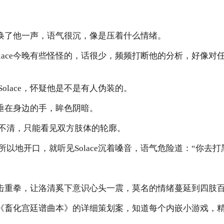
e又唤了他一声，语气很沉，像是压着什么情绪。
olace今晚有些怪怪的，话很少，频频打断他的分析，好像对
olace，怀疑他是不是有人伪装的。
起他垂在身边的手，眸色阴暗。
不清，只能看见双方肢体的轮廓。
以地开口，就听见Solace沉着嗓音，语气危险道：“你去打
像一击重拳，让洛清奚下意识心头一震，莫名的情绪蔓延到四肢
e看过《畜化宫廷谱曲本》的详细策划案，知道每个内嵌小游戏，