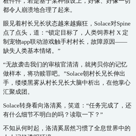
桩件件，若是基于某种假设上，好像、好像一切
都令人崩溃地合理了起来。
眼见着村长兄长状态越来越癫狂，Solace对Spine
点了点头，道：“锁定目标了，人类饲养村 X 定
制宠物app联动游戏触手村村长，故障原因——
缺失人类基本情绪。”
“无故袭击我们的审核官清清，就拷贝你的记忆
做样本，将功赎罪吧。”Solace朝村长兄长伸出
手，缕缕黑雾从村长兄长大脑中析出，在他掌心
汇聚成团。
Solace转身看向洛清奚，笑道：“任务完成了，还
有什么细节不明白的吗？读取一下？”
不知从何时起，洛清奚居然习惯了全息世界中的