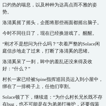
口灼热的喘息，以及种种为达高点而不雅的姿
势。
洛清奚摇了摇头，企图将那些画面都摇出脑子。
今时不同往日了，现在已经换游戏了。醒醒。
“刚才不是想问为什么吗？”衣着严整的Solace闲
庭信步地走了过来，打断了洛清奚的思绪。
洛清奚呆了一刹，眸中的羞乱还没来得及收
好：“什么？”
村长一家已经被Spine指挥巡回员运入到小屋中，
绑在了一排椅子上，任他们宰割。
Solace顿了下，继续道：“为什么村长兄长既不存
在bug，也不可能是在为弟弟打掩护，还要假装