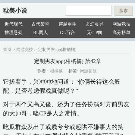
耽美小说
搜索
近代现代
古代架空
穿越重生
玄幻灵异
网游竞技
推理悬疑
BL同人
GL百合
无C P向
高分榜单
首页
>
网游竞技
>
定制男友app(柑橘橘)
定制男友app(柑橘橘) 第42章
网游竞技
柑橘橘
标签:
作者：
它搓着手，兴冲冲地问道：“你俩长得这么般
配，是否考虑假戏真做呢？”
对于两个又高又俊、还为了任务扮演对方前男友
的大帅哥，嗑CP是人之常情。
吃瓜群众发出了或贱兮兮或起哄不嫌事大的笑