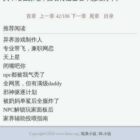
首章
上一章
42/106
下一章
尾章
目录
推荐阅读
异界游戏制作人
专业带飞，兼职网恋
天上星
闭嘴吧你
npc都被我气秃了
全网黑，但有满级daddy
邪神驱逐计划
被奶妈单鲨后全服炸了
NPC解锁玩家面板后
家养辅助投喂指南
Copyright©2026 www.dmxs.org |
耽美小说
|
BL小说