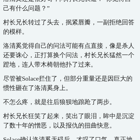
己有什么问题？”
村长兄长转过了头去，抿紧唇瓣，一副拒绝回答
的模样。
洛清奚觉得自己的问法可能有点直接，像是杀人
还要诛心，正打算换个问法，村长兄长猛然一个
蹬地，连人带木椅朝他扑了过来。
尽管被Solace拦住了，但部分重量还是因巨大的
惯性砸在了洛清奚身上。
不怎么疼，就是往后狼狈地踉跄了两步。
村长兄长狂笑了起来，笑出了眼泪，眸中是沉淀
了数十年的憎恶，以及报仇的扭曲快意。
Solace确认洛清奚无碍后，才叹了口气，真正地