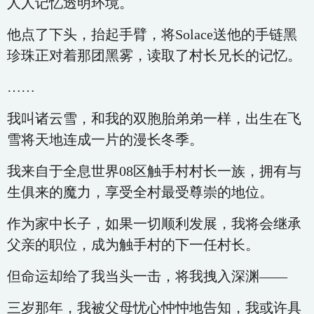
人人记忆透明环境。
他点了下头，抬起手臂，将Solace送他的手链黑
珍珠正对着那团黑雾，读取了村长兄长的记忆。
……
我叫诸云雪，和我的双胞胎弟弟一样，出生在飞
雪将天地连成一片的漫长冬季。
我来自于全息世界08区触手村村长一族，拥有与
生俱来的魔力，享受全村最受尊崇的地位。
作为家中长子，如果一切顺利发展，我将会继承
父亲的职位，成为触手村的下一任村长。
但命运却给了我当头一击，将我拽入深渊——
三岁那年，我被父母忧心忡忡地告知，我或许具