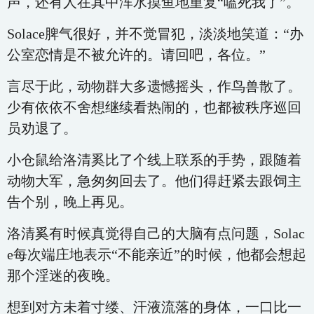
声，还有人在其中浑水摸鱼地重复“嗑死我了”。
Solace脾气很好，并不觉冒犯，淡淡地笑道：“办
公室恋情是不被允许的。请回吧，各位。”
言尽于此，动物群大多遗憾摇头，作鸟兽散了。
少有依依不舍想继续看热闹的，也都被秩序巡回
员劝退了。
小仓鼠给洛清奚比了个线上联系的手势，跟随着
动物大军，急匆匆回去了。他们得赶紧去跟饲主
告个别，晚上再见。
洛清奚有时候真觉得自己的大脑有点问题，Solac
e每次端庄地表示“不能亲近”的时候，他都会想起
那个淫迷的夜晚。
想到对方未着寸缕、汗液流落的身体，一口比一