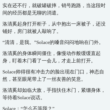
实在还不行，就破罐破摔，销号跑路，当这段时
间的经历都是无聊的消遣。
洛清奚起身打开柜子，从中抱出一床被子，还没
铺好，房门就被人敲响了。
“清清，是我。”Solace的嗓音闷闷地响在门外。
洛清奚的身体瞬间僵住，像慢动作般缓缓直起
身，盯着木门看了一会儿，才走上前打开。
Solace帅得很有冲击力的脸出现在门口，神态自
然，甚至眼尾带上了一丝友善的笑意。
洛清奚却如临大敌，手指扶住木门，紧绷身体，
等待着Solace说话。
Solace：“怎么不等我？”