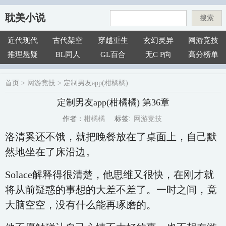
耽美小说
搜索
近代现代
古代架空
穿越重生
玄幻灵异
网游竞技
推理悬疑
BL同人
GL百合
无C P向
高分榜单
首页
>
网游竞技
>
定制男友app(柑橘橘)
定制男友app(柑橘橘) 第36章
网游竞技
柑橘橘
标签:
作者：
洛清奚还不饿，就把晚餐放在了桌面上，自己默
然地坐在了床沿边。
Solace解释得很清楚，他思维又很快，在刚才就
将从前疑惑的事想的大差不差了。一时之间，竟
大脑空空，没有什么能再琢磨的。