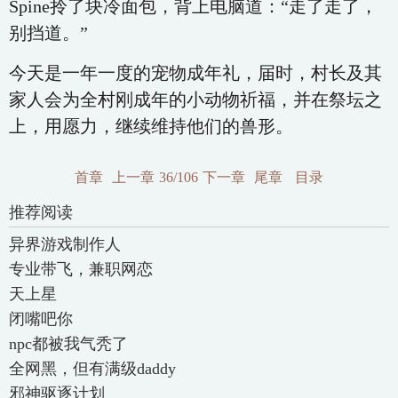
Spine拎了块冷面包，背上电脑道：“走了走了，
别挡道。”
今天是一年一度的宠物成年礼，届时，村长及其
家人会为全村刚成年的小动物祈福，并在祭坛之
上，用愿力，继续维持他们的兽形。
首章
上一章
36/106
下一章
尾章
目录
推荐阅读
异界游戏制作人
专业带飞，兼职网恋
天上星
闭嘴吧你
npc都被我气秃了
全网黑，但有满级daddy
邪神驱逐计划