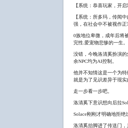
【系统：恭喜玩家，开启
【系统：所多玛，传闻中
强，在社会中不被视作正
0族地位卑微，成年后将
完性.爱宠物悲惨的一生
没错，今晚洛清奚扮演的
余NPC均为AI控制。
他并不知情这是一个为特
就是为了见识差异于现实
走一步看一步吧。
洛清奚下意识想向后拉So
Solace刚刚才明确地
洛清奚抬脚进了传送门，只