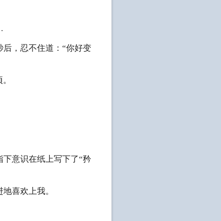
…
秒后，忍不住道：“你好变
项。
指下意识在纸上写下了“矜
进地喜欢上我。