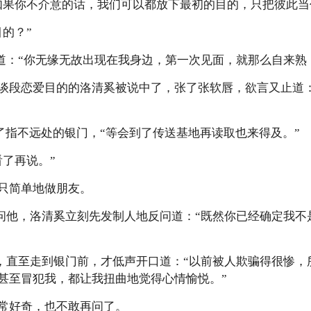
如果你不介意的话，我们可以都放下最初的目的，只把彼此当
的？”
暗示道：“你无缘无故出现在我身边，第一次见面，就那么自来
谈段恋爱目的的洛清奚被说中了，张了张软唇，欲言又止道
下巴指了指不远处的银门，“等会到了传送基地再读取也来得及。”
看了再说。”
只简单地做朋友。
直接问他，洛清奚立刻先发制人地反问道：“既然你已经确定我
一顿，直至走到银门前，才低声开口道：“以前被人欺骗得很惨
甚至冒犯我，都让我扭曲地觉得心情愉悦。”
常好奇，也不敢再问了。