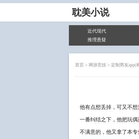
耽美小说
近代现代
推理悬疑
首页
>
网游竞技
>
定制男友app(
他有点想丢掉，可又不想
一番纠结之下，他把玩偶
不满意的，他又拿了本专