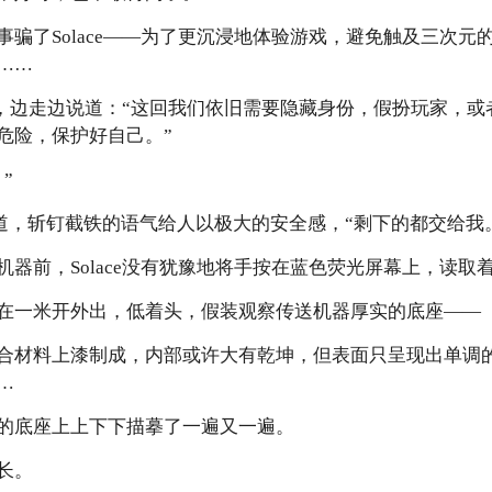
事骗了Solace——为了更沉浸地体验游戏，避免触及三次元
……
沉默，边走边说道：“这回我们依旧需要隐藏身份，假扮玩家，
危险，保护好自己。”
”
e重复道，斩钉截铁的语气给人以极大的安全感，“剩下的都交给我
器前，Solace没有犹豫地将手按在蓝色荧光屏幕上，读取
在一米开外出，低着头，假装观察传送机器厚实的底座——
合材料上漆制成，内部或许大有乾坤，但表面只呈现出单调
…
的底座上上下下描摹了一遍又一遍。
长。