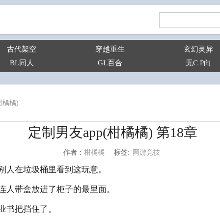
古代架空
穿越重生
玄幻灵异
BL同人
GL百合
无C P向
柑橘橘)
定制男友app(柑橘橘) 第18章
网游竞技
柑橘橘
标签:
作者：
别人在垃圾桶里看到这玩意。
连人带盒放进了柜子的最里面。
业书把挡住了。