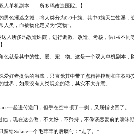
双人单机副本——所多玛改造医院。】
的男色淫迷之城，将人类分为0-9十族。其中0族天生性淫，
常人类，而被物化定义为“宠物”。
被送入所多玛改造医院，进行调教、改造、考核，供1-9不同
。】
角色就是其中的性、爱、宠、物。这是一个双人单机副本，
殊爱好者提供的游戏，只直觉其中带了点精神控制和主权移
的世界，如果没有人类观众的话，其实不太介意。
lace一起进传送门，但手在空中顿了一刹，又屈指收回了。
拒绝过他，现在这么做，不太好，不矜持，不像谈恋爱前的暧昧
留给Solace一个毛茸茸的后脑勺：“走了。”