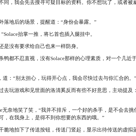
不同，我会先去搜寻可疑目标的资料。你不想玩了，或者被
外落地后的场景，提醒道：“身份会暴露。”
”Solace抬掌一推，将匕首也插入腿挂中。
还是没有要求给自己也来一样防身。
杀鸭都不忍直视，没有Solace那样的心理素质，对一个几近
长睫，道：“别太担心，玩得开心点，我会尽快过去与你汇合的。
过去玩游戏和见世面的洛清奚反而有些不好意思，主动提及
lace无奈地笑了笑，“我并不排斥，一个好的杀手，是不会去
可，在我身上，是得不到你想要的东西的哦。”
干脆地拍下了传送按钮，传送门竖起，显示出待传送的虚拟