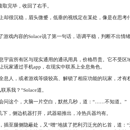
ce读取完毕，收回了右手。
上却很沉稳，眉头微蹙，低垂的视线定在某处，像是在思考
了游戏内容的Solace说了第一句话，语调平稳，判断不出情
息宇宙所有区与现实通用的通讯用具，价格昂贵。它不受区
让玩家通过手机app，在现实中联系上全息角色。
全息人，或者游戏等级较高、解锁了相应功能的玩家，才有
系我？”Solace道。
会问这个，大脑一片空白，默然几秒，道：“……不知道。”
点了几下，侧边机器打开，武器箱推出，冷热兵器均有。
，插至腿侧隐蔽处，又“噌”地拔了把利刃泛光的匕首，道：