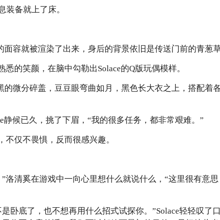
息装备就上了床。
ce的面容就被渲染了出来，身后的背景依旧是传送门前的青葱
熟悉的笑颜，在脑中勾勒出Solace的Q版玩偶模样。
得是乌黑的微分碎盖，豆豆眼弯曲如月，黑色长大衣之上，搭配着
lace静候已久，挑了下眉，“我的很多任务，都非常艰难。”
闻，不仅不畏惧，反而很感兴趣。
。”洛清奚在游戏中一向心里想什么就说什么，“这里很有意
是卧底了，也不想再用什么招式试探你。”Solace轻轻叹