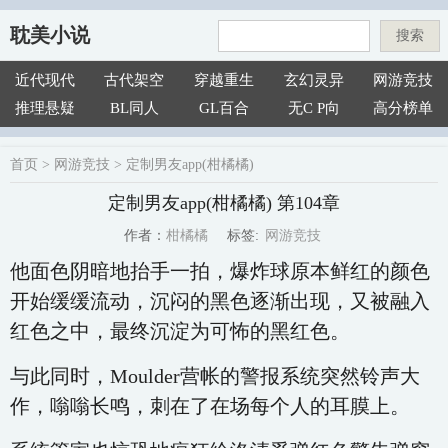
耽美小说
搜索
近代现代
古代架空
穿越重生
玄幻灵异
网游竞技
推理悬疑
BL同人
GL百合
无C P向
高分榜单
首页
>
网游竞技
>
定制男友app(柑橘橘)
定制男友app(柑橘橘) 第104章
网游竞技
柑橘橘
标签:
作者：
他面色阴暗地抬手一拍，爆炸球原本鲜红的颜色
开始缓缓流动，沉闷的黑色逐渐出现，又被融入
红色之中，最终沉淀为可怖的黑红色。
与此同时，Moulder营帐的警报系统突然铃声大
作，嗡嗡长鸣，刺在了在场每个人的耳膜上。