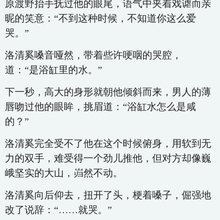
原渡野抬手抚过他的眼尾，语气中夹着戏谑而亲
昵的笑意：“不到这种时候，不知道你这么爱
哭。”
洛清奚嗓音哑然，带着些许哽咽的哭腔，
道：“是浴缸里的水。”
下一秒，高大的身形就朝他倾斜而来，男人的薄
唇吻过他的眼眸，挑眉道：“浴缸水怎么是咸
的？”
洛清奚完全受不了他在这个时候俯身，用软到无
力的双手，难受得一个劲儿推他，但对方却像巍
峨坚实的大山，岿然不动。
洛清奚向后仰去，扭开了头，梗着嗓子，倔强地
改了说辞：“……就哭。”