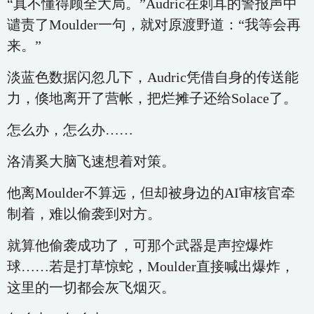
“真不懂得顾全大局。”Audric在刺耳的警报声中
谴责了Moulder一句，就对原渡野道：“我等会再
来。”
淡蓝色数据闪忽几下，Audric凭借自身的传送能
力，倏地离开了营帐，把烂摊子还给Solace了。
怎么办，怎么办……
洛清奚大脑飞速想着对策。
他离Moulder不算远，但却被身边的AI审核官牵
制着，难以偷袭到对方。
就算他偷袭成功了，可那个武器是声控爆炸
球……若是打草惊蛇，Moulder直接喊出爆炸，
这里的一切都会灰飞烟灭。