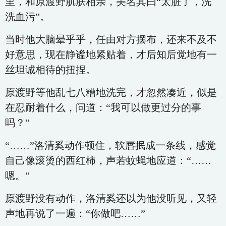
里，和原渡野肌肤相亲，美名其曰“太脏了，洗
洗血污”。
当时他大脑晕乎乎，任由对方摆布，还来不及不
好意思，现在静谧地紧贴着，才后知后觉地有一
丝坦诚相待的扭捏。
原渡野等他乱七八糟地洗完，才忽然凑近，似是
在忍耐着什么，问道：“我可以做更过分的事
吗？”
“……”洛清奚动作顿住，软唇抿成一条线，感觉
自己像滚烫的西红柿，声若蚊蝇地应道：“……
嗯。”
原渡野没有动作，洛清奚还以为他没听见，又轻
声地再说了一遍：“你做吧……”