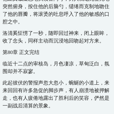
突然俯身，按住他的后脑勺，缱绻而克制地吻住
了他的唇瓣，将滚烫的吐息呼入了他的敏感的口
腔之中。
洛清奚怔愣了一秒，随即回过神来，闭上眼眸，
收了念头，同样主动而沉浸地回吻起对方来。
第80章 正文完结
临近十二点的审核岛，月色凄凉，草甸泛白，氛
围却并不寂寥。
此起彼伏的警报声忽大忽小，蜿蜒的小道上，来
来回回有许多急促的脚步声，有人崩溃地被押解
走，也有人疲倦地露出了胜利后的笑容，俨然是
一副战后清算的景象。