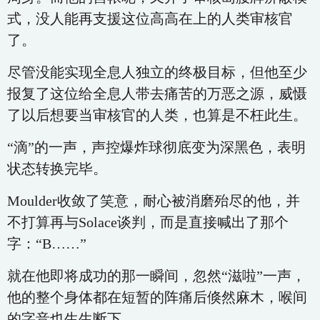
式，没人能再支援这位高高在上的人类审核官
了。
尽管没能实现全息人独立的终极目标，但他至少
报复了这位给全息人带去痛苦的万恶之源，威慑
了以后想要当审核官的人类，也算是不枉此生。
“滴”的一声，声控爆炸球彻底变为深黑色，表明
状态转换完毕。
Moulder收敛了笑意，耐心被消磨殆尽的他，并
不打算再与Solace谈判，而是直接喊出了那个
字：“B……”
就在他即将成功的那一瞬间，忽然“滋啦”一声，
他的整个身体都在短暂的阵痛后倏然麻木，喉间
的字音也生生断下。