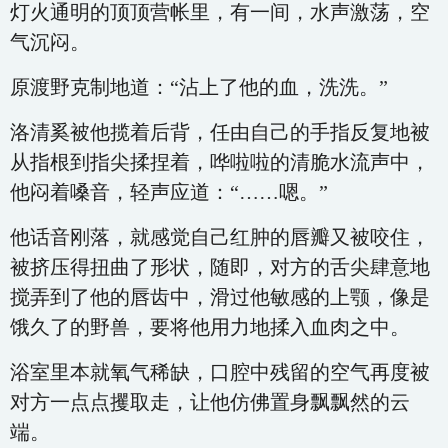
灯火通明的顶顶营帐里，有一间，水声激荡，空
气沉闷。
原渡野克制地道：“沾上了他的血，洗洗。”
洛清奚被他揽着后背，任由自己的手指反复地被
从指根到指尖揉捏着，哗啦啦的清脆水流声中，
他闷着嗓音，轻声应道：“……嗯。”
他话音刚落，就感觉自己红肿的唇瓣又被咬住，
被挤压得扭曲了形状，随即，对方的舌尖肆意地
搅弄到了他的唇齿中，滑过他敏感的上颚，像是
饿久了的野兽，要将他用力地揉入血肉之中。
浴室里本就氧气稀缺，口腔中残留的空气再度被
对方一点点攫取走，让他仿佛置身飘飘然的云
端。