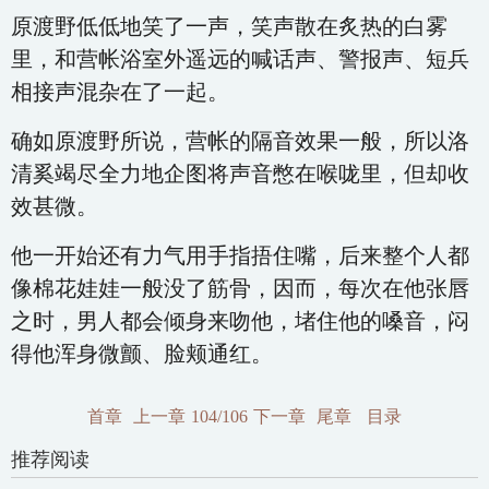
原渡野低低地笑了一声，笑声散在炙热的白雾
里，和营帐浴室外遥远的喊话声、警报声、短兵
相接声混杂在了一起。
确如原渡野所说，营帐的隔音效果一般，所以洛
清奚竭尽全力地企图将声音憋在喉咙里，但却收
效甚微。
他一开始还有力气用手指捂住嘴，后来整个人都
像棉花娃娃一般没了筋骨，因而，每次在他张唇
之时，男人都会倾身来吻他，堵住他的嗓音，闷
得他浑身微颤、脸颊通红。
首章
上一章
104/106
下一章
尾章
目录
推荐阅读