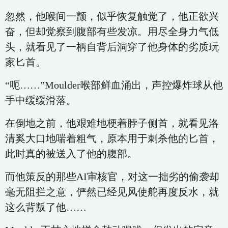
忽然，他喉间一颤，似乎恢复触觉了，他正欲兴
奋，但却觉察到腹部有些发凉。用尽全身力气低
头，就看见了一柄自背后洞穿了他身体的劣质玩
家匕首。
“呃……”Moulder喉部鲜血涌出，声控爆炸球从他
手中缓缓滑落。
在倒地之前，他艰难地梗着脖子侧首，就看见洛
清奚大口地喘着粗气，原本用于刺杀他的匕首，
此时真的被送入了他的腹部。
而他策反的那些AI审核官，对这一拙劣的偷袭却
毫无阻拦之意，俨然已经见风使舵再度反水，就
这么背叛了他……