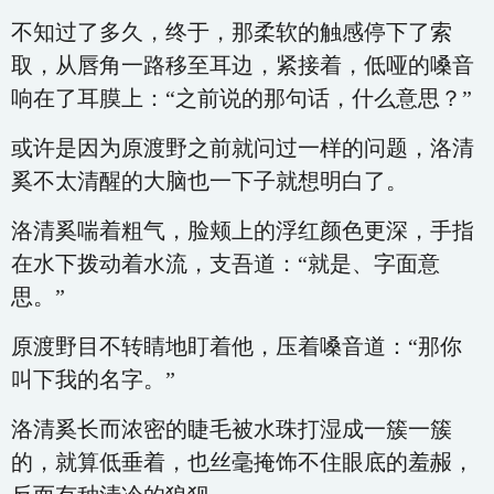
不知过了多久，终于，那柔软的触感停下了索
取，从唇角一路移至耳边，紧接着，低哑的嗓音
响在了耳膜上：“之前说的那句话，什么意思？”
或许是因为原渡野之前就问过一样的问题，洛清
奚不太清醒的大脑也一下子就想明白了。
洛清奚喘着粗气，脸颊上的浮红颜色更深，手指
在水下拨动着水流，支吾道：“就是、字面意
思。”
原渡野目不转睛地盯着他，压着嗓音道：“那你
叫下我的名字。”
洛清奚长而浓密的睫毛被水珠打湿成一簇一簇
的，就算低垂着，也丝毫掩饰不住眼底的羞赧，