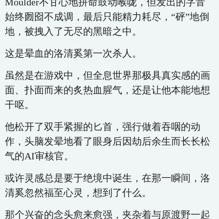
Moulder不甘心地拼命鼓动喉咙，但发出的字音
始终囫囵不成调，最后只能精力耗尽，“砰”地倒
地，被拽入了无尽的黑暗之中。
这是晕血的洛清奚第一次杀人。
虽然是在游戏中，但全息世界那极具真实感的画
面、扑面而来的炙热血腥气，还是让他本能地想
干呕。
他松开了双手紧握的匕首，强行做着吞咽的动
作，头脑发晕地看了眼身后因劫后余生而长长松
气的AI审核官。
或许灵感总是要于绝境中诞生，在那一瞬间，洛
清奚忽然福至心灵，想到了什么。
那个兴奋的念头愈来愈强，夹杂着与原渡野一起