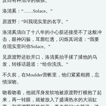
反而有种清冷的狼狈。
洛清奚：“……Solace。”
原渡野：“叫我现实里的名字。”
洛清奚清白了十八年的小心脏还接受不了这般冲
击，眼神闪躲，耳廓红透，闪烁其词道：“我要
在现实里叫你Solace。”
见原渡野还欲开口，洛清奚抬手揉了揉他的乌
发，转移话题道：“给你洗洗。”
不久前，在Moulder营帐里，他们紧紧相拥，忘
情深吻。
吻着吻着，他就浑身发软地被原渡野打横抱了起
来，再一转眼，就被放入了盛满热水的大浴缸