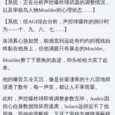
【系统：正在分析声控爆炸球武器的调整情况，
以及审核岛人物Moulder的心理状态……】
【系统：经AGI综合分析，声控球爆炸的倒计时
为——十、九、八、七……】
洛清奚心急如焚，能感觉到远处有灼灼的视线始
终黏在他身上，但他满眼只有暴走的Moulder。
Moulder擦了下唇角的血迹，仰头哈哈大笑了起
来。
他的嗓音又冷又沉，像是在最凄寒的十八层地狱
浸透了数年，每一声笑，都让人不寒而栗。
此时，声控爆炸球即将调整参数完毕，Audric因
担心自身数据毁坏而逃离，Solace远得近不了他
周身。而他的营帐呢，又开了审核岛腰牌屏蔽模