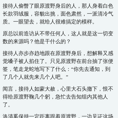
接待人偷瞥了眼原渡野身后的人，那人身着白色
长款羽绒服，容貌出挑，面色肃然，一派清冷气
质。一眼望去，就给人很难搞定的模样。
原总以前造访从不带任何人，这人就是这一切变
数的来源吗？他是干什么的？
接待人亦步亦趋地跟在原渡野身后，想解释又感
觉嗓子被人掐住了。只见原渡野在前台抽了张便
签，笔走龙蛇地写下了什么：“你先去通知，到
了几个人就先来几个人吧。”
闻言，接待人如蒙大赦，心里大石头撤下，恨不
得给原渡野鞠几个躬，急忙去告知组内其他人
了。
洛清奚保持一定距离跟着原渡野，一边见证这场