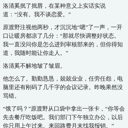
洛清奚抿了抿唇，在某种意义上实话实说
道：“没有。我不谈恋爱。”
原渡野注视他两秒，才沉沉地“嗯”了一声，一开
口让暖房都凉了几分：“那就尽快调整好状态。
我一直没问你是怎么进到审核部来的，但你得知
道，我随时能让你走人。”
洛清奚不解地皱了皱眉。
他怎么了。勤勤恳恳，兢兢业业，任劳任怨，电
脑里还有刚码了几千字的会议记录。昨晚果然没
骂错。
“饿了吗？”原渡野从口袋中拿出一张卡，“你等会
先去餐厅吃饭吧。我们部门下午独立办公，以后
你只用上午过来。来回路费月末找我报销。”