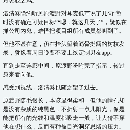
月斑驳之风。
洛清奚隐约听见原渡野对耳麦低声说了几句“暂
时没有确定可疑目标”“嗯，就这几天了”，疑似在
抓公司内鬼，难怪把项目组所有成员都叫到了。
但他不甚在意，仍在抬头望着筋骨挺露的树枝发
呆，犹豫着周日晚要不要上线定制男友app。
直到走至连廊中间，原渡野吩咐完了指示，转过
身来看向他。
感受到视线，洛清奚也随之望了过去。
原渡野睫毛很长，本该显得柔和。但他的瞳孔却
是没有杂质的纯黑色，不折射一点儿阳光，像是
能把所有的光线和温度都吸走一般，让人猜不穿
他在想什么，反而有种被目光洞穿思绪的压力。