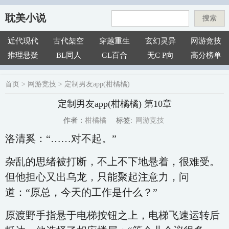
耽美小说
搜索
近代现代
古代架空
穿越重生
玄幻灵异
网游竞技
推理悬疑
BL同人
GL百合
无C P向
高分榜单
首页
>
网游竞技
>
定制男友app(柑橘橘)
定制男友app(柑橘橘) 第10章
网游竞技
柑橘橘
标签:
作者：
洛清奚：“……对不起。”
杂乱的思绪被打断，不上不下地悬着，很难受。
但他担心又出乌龙，只能聚起注意力，问
道：“原总，今天的工作是什么？”
原渡野手指悬于电梯按钮之上，电梯飞速运转后