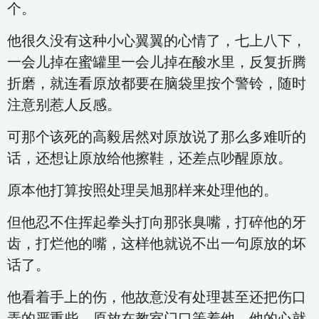
个。
他很久没有这种小心翼翼的心情了，七上八下，
一会儿掉在蜜罐里一会儿掉在酸水里，反复折腾
折磨，就连看原放都要在脑袋里按个警铃，随时
注意别惹人反感。
可那个该死的高毅居然对原放说了那么多难听的
话，还想让原放给他擦鞋，还差点吵醒原放。
原本他打算按照处理吴旭那样来处理他的。
但他忍不住挥起拳头打向那张臭嘴，打碎他的牙
齿，打烂他的嘴，这样他就说不出一句原放的坏
话了。
他看着手上的伤，他故意没有处理甚至还把伤口
弄的严重些，原放在教室门口等着他，他的心就