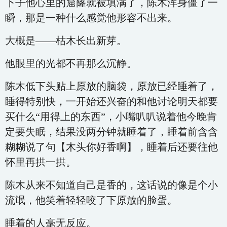
下子他心里的窟窿就被填满了，陈木浑身僵了一
瞬，那是一种什么感觉他形容不出来。
大概是——枯木长出新芽。
他眼里的光都不再那么沉静。
陈木低下头贴上原放的脑袋，原放已经睡着了，
睡得特别快，一开始还兴奋的和他讨论明天都要
买什么“用得上的东西”，小嘴叭叭说着他今晚肯
定要失眠，结果没两分钟就睡着了，睡着前含含
糊糊说了句【木头你好香啊】，睡着后还要往他
怀里再拱一拱。
陈木从来不知道自己是香的，这话说的像是个小
流氓，他笑着轻轻咬了下原放的脸蛋。
睡着的人毫无反应。