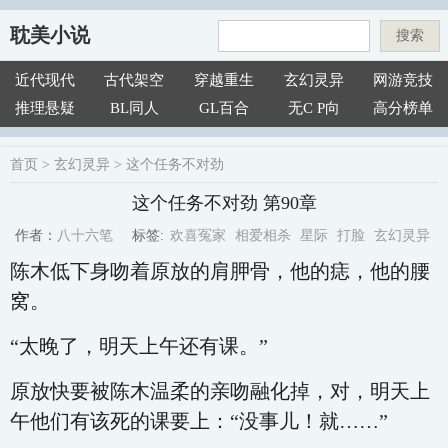
耽美小说
搜索
近代现代
古代架空
穿越重生
玄幻灵异
网游竞技
推理悬疑
BL同人
GL百合
无C P向
高分榜单
首页
>
玄幻灵异
>
这个任务不对劲
这个任务不对劲 第90章
欢喜冤家
相爱相杀
星际
打脸
玄幻灵异
八十六笔
标签:
作者：
陈木低下身吻着原放的肩胛骨，他的痣，他的腰
窝。
“太晚了，明天上午还有课。”
原放快要被陈木温柔的亲吻融化掉，对，明天上
午他们有该死的课要上：“没事儿！就……”