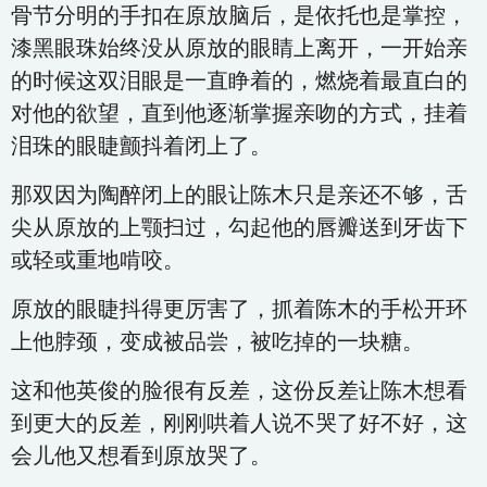
骨节分明的手扣在原放脑后，是依托也是掌控，
漆黑眼珠始终没从原放的眼睛上离开，一开始亲
的时候这双泪眼是一直睁着的，燃烧着最直白的
对他的欲望，直到他逐渐掌握亲吻的方式，挂着
泪珠的眼睫颤抖着闭上了。
那双因为陶醉闭上的眼让陈木只是亲还不够，舌
尖从原放的上颚扫过，勾起他的唇瓣送到牙齿下
或轻或重地啃咬。
原放的眼睫抖得更厉害了，抓着陈木的手松开环
上他脖颈，变成被品尝，被吃掉的一块糖。
这和他英俊的脸很有反差，这份反差让陈木想看
到更大的反差，刚刚哄着人说不哭了好不好，这
会儿他又想看到原放哭了。