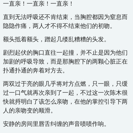
一直亲！一直亲！一直亲！
直到无法呼吸还不肯结束，当胸腔都因为窒息而
隐隐作痛，两人才不得不结束他们的初吻。
额头抵着额头，蹭起几缕乱糟糟的头发。
剧烈起伏的胸口直往一起撞，并不止是因为他们
加剧的呼吸导致，而是那胸腔下的两颗心脏正在
扑通扑通的奔着对方去。
两双过于亮的眼几乎将对方点燃，只一眼，只缓
过一口气就再次亲到了一起，不过这一次陈木很
快就捋明白了该怎么亲吻，在他的掌控引导下两
人的亲吻变的顺滑。
安静的房间里唇舌纠缠的声音啧啧作响。