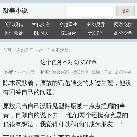
耽美小说
搜索
近代现代
古代架空
穿越重生
玄幻灵异
网游竞技
推理悬疑
BL同人
GL百合
无C P向
高分榜单
首页
>
玄幻灵异
>
这个任务不对劲
这个任务不对劲 第88章
欢喜冤家
相爱相杀
星际
打脸
玄幻灵异
八十六笔
标签:
作者：
陈木沉默着，原放的话题转变的太过生硬，他没
有回答自己的问题。
原放只当自己没听见塑料瓶被一点点捏扁的声
音，自顾自的说下去：“他们两个还挺有意思的
也很有想法，我觉得可以和他们成为朋友。”