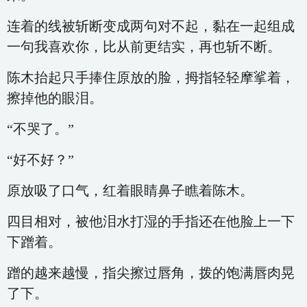
连着的线被斩断变成两句对不起，黏在一起组成
一句我喜欢你，比从前更结实，再也斩不断。
陈木抬起只手捧住原放的脸，拇指轻轻摩挲着，
擦掉他的眼泪。
“不哭了。”
“好不好？”
原放吸了口气，红着眼睛鼻子瞧着陈木。
四目相对，被他泪水打湿的手指还在他脸上一下
下蹭着。
蹭的越来越慢，指尖擦过唇角，拨的饱满唇肉晃
了下。