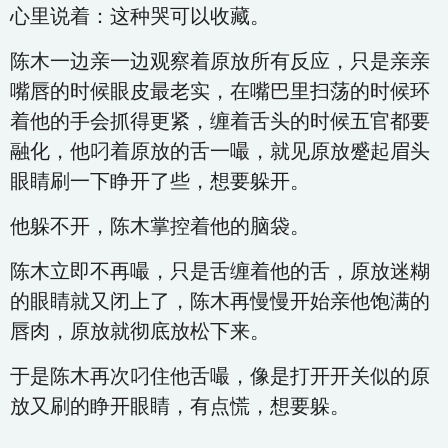
心里说着：这种哭可以收藏。
陈木一边亲一边观察着原放所有反应，只是亲亲
嘴唇的时候眼皮最老实，在嘴巴里扫荡的时候环
着他的手会抓得更紧，缠着舌头的时候五官都要
融化，他叼着原放的舌一嘬，就见原放蹙起眉头
眼睛刷一下睁开了些，想要躲开。
他躲不开，陈木掌控着他的脑袋。
陈木立即不再嘬，只是舌缠着他的舌，原放迷糊
的眼睛就又闭上了，陈木再慢慢开始亲他饱满的
唇肉，原放就彻底放松下来。
于是陈木再次叼住他舌嘬，像是打开开关似的原
放又刷的睁开眼睛，有点慌，想要躲。