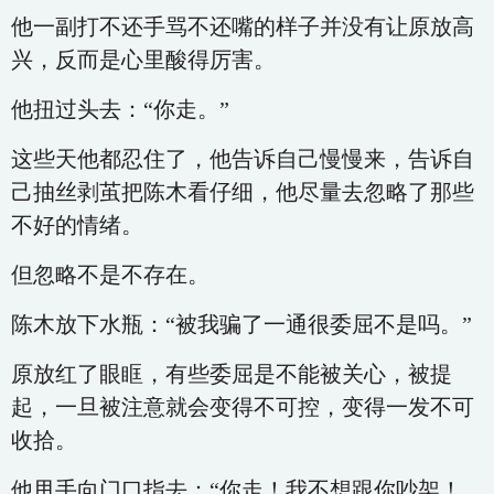
他一副打不还手骂不还嘴的样子并没有让原放高
兴，反而是心里酸得厉害。
他扭过头去：“你走。”
这些天他都忍住了，他告诉自己慢慢来，告诉自
己抽丝剥茧把陈木看仔细，他尽量去忽略了那些
不好的情绪。
但忽略不是不存在。
陈木放下水瓶：“被我骗了一通很委屈不是吗。”
原放红了眼眶，有些委屈是不能被关心，被提
起，一旦被注意就会变得不可控，变得一发不可
收拾。
他甩手向门口指去：“你走！我不想跟你吵架！