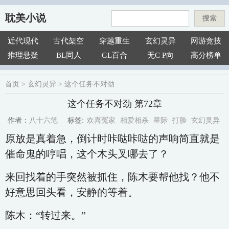
耽美小说
搜索
近代现代
古代架空
穿越重生
玄幻灵异
网游竞技
推理悬疑
BL同人
GL百合
无C P向
高分榜单
首页
>
玄幻灵异
>
这个任务不对劲
这个任务不对劲 第72章
欢喜冤家
相爱相杀
星际
打脸
玄幻灵异
八十六笔
标签:
作者：
原放是真着急，倒计时咔哒咔哒的声响简直就是
催命鬼的哼唱，这个木头叉哪去了？
来回找着的手突然被抓住，陈木要帮他找？他不
好意思回头看，安静的等着。
陈木：“转过来。”