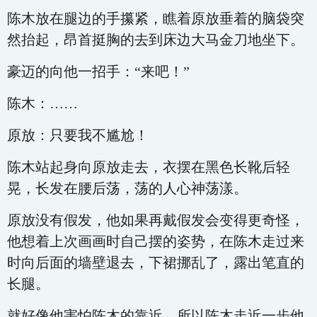
陈木放在腿边的手攥紧，瞧着原放垂着的脑袋突
然抬起，昂首挺胸的去到床边大马金刀地坐下。
豪迈的向他一招手：“来吧！”
陈木：……
原放：只要我不尴尬！
陈木站起身向原放走去，衣摆在黑色长靴后轻
晃，长发在腰后荡，荡的人心神荡漾。
原放没有假发，他如果再戴假发会变得更奇怪，
他想着上次画画时自己摆的姿势，在陈木走过来
时向后面的墙壁退去，下裙挪乱了，露出笔直的
长腿。
就好像他害怕陈木的靠近，所以陈木走近一步他