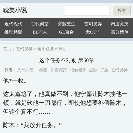
耽美小说
搜索
近代现代
古代架空
穿越重生
玄幻灵异
网游竞技
推理悬疑
BL同人
GL百合
无C P向
高分榜单
首页
>
玄幻灵异
>
这个任务不对劲
这个任务不对劲 第60章
欢喜冤家
相爱相杀
星际
打脸
玄幻灵异
八十六笔
标签:
作者：
他*一收。
这太尴尬了，他真做不到，他宁愿让陈木揍他一
顿，就是砍他一刀都行，即使他想要补偿陈木，
但这个真不行……
陈木：“我放弃任务。”