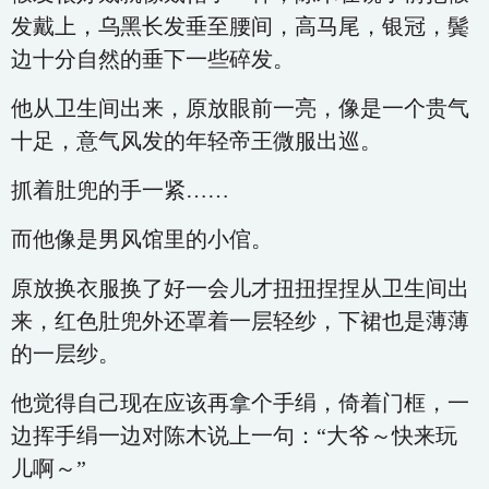
发戴上，乌黑长发垂至腰间，高马尾，银冠，鬓
边十分自然的垂下一些碎发。
他从卫生间出来，原放眼前一亮，像是一个贵气
十足，意气风发的年轻帝王微服出巡。
抓着肚兜的手一紧……
而他像是男风馆里的小倌。
原放换衣服换了好一会儿才扭扭捏捏从卫生间出
来，红色肚兜外还罩着一层轻纱，下裙也是薄薄
的一层纱。
他觉得自己现在应该再拿个手绢，倚着门框，一
边挥手绢一边对陈木说上一句：“大爷～快来玩
儿啊～”